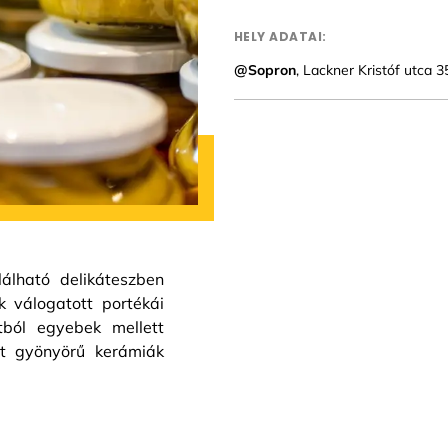
HELY ADATAI:
@Sopron
, Lackner Kristóf utca 3
lható delikáteszben
k válogatott portékái
atból egyebek mellett
nt gyönyörű kerámiák