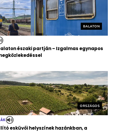
Helyszín címkék:
BALATON
Balaton északi partján – Izgalmas egynapos
ömegközlekedéssel
Helyszín címkék:
ORSZÁGOS
TÁK
llító esküvői helyszínek hazánkban, a