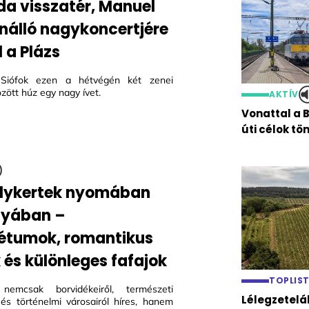
da visszatér, Manuel
önálló nagykoncertjére
 a Plázs
Siófok ezen a hétvégén két zenei
zött húz egy nagy ívet.
AKTÍV
Vonattal a 
úti célok t
lykertek nyomában
nyában –
étumok, romantikus
 és különleges fafajok
TOPLIS
nemcsak borvidékeiről, természeti
Lélegzetelá
l és történelmi városairól híres, hanem