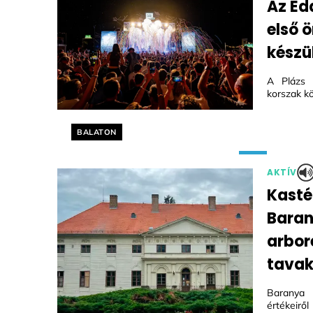
Az Ed
első 
készül
A Plázs 
korszak kö
Helyszín címkék:
BALATON
AKTÍV
Kasté
Bara
arbor
tavak
Baranya 
értékeirő