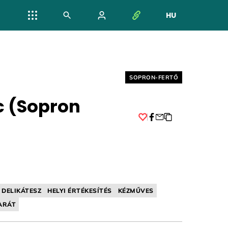
HU
NYELV VÁL
Helyszín címkék:
SOPRON-FERTŐ
c (Sopron
Facebook
DELIKÁTESZ
HELYI ÉRTÉKESÍTÉS
KÉZMŰVES
ARÁT