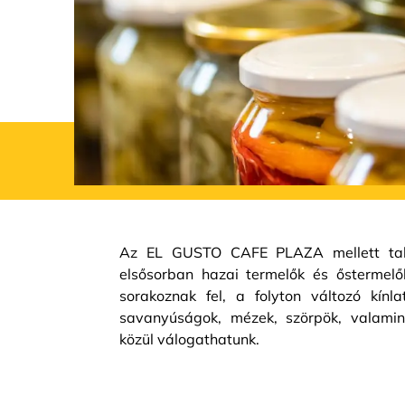
Az EL GUSTO CAFE PLAZA mellett talá
elsősorban hazai termelők és őstermelő
sorakoznak fel, a folyton változó kínl
savanyúságok, mézek, szörpök, valami
közül válogathatunk.