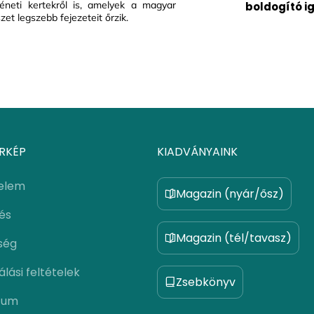
téneti kertekről is, amelyek a magyar
boldogító i
et legszebb fejezeteit őrzik.
RKÉP
KIADVÁNYAINK
elem
Magazin (nyár/ősz)
lés
Magazin (tél/tavasz)
ség
lási feltételek
Zsebkönyv
zum