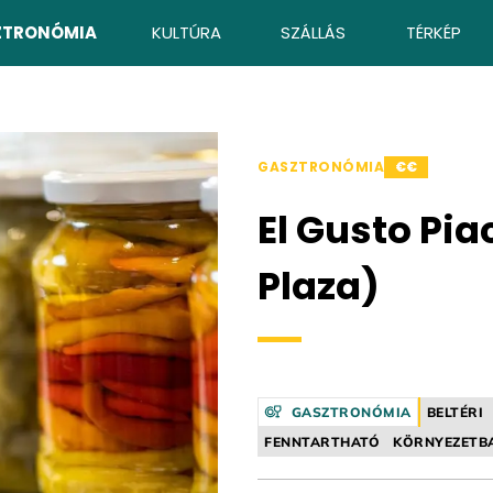
ZTRONÓMIA
KULTÚRA
SZÁLLÁS
TÉRKÉP
GASZTRONÓMIA
€€
El Gusto Pia
Plaza)
GASZTRONÓMIA
BELTÉRI
FENNTARTHATÓ
KÖRNYEZETB