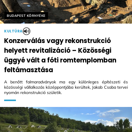
Helyszín címkék:
BUDAPEST KÖRNYÉKE
KULTÚRA
Konzerválás vagy rekonstrukció
helyett revitalizáció – Közösségi
üggyé vált a fóti romtemplomban
feltámasztása
A benőtt falmaradványok ma egy különleges építészeti és
közösségi vállalkozás középpontjába kerültek, Jakab Csaba tervei
nyomán rekonstrukció születik.