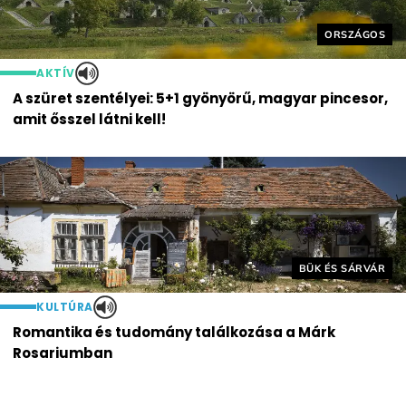
Helyszín cím
ORSZÁGOS
AKTÍV
A szüret szentélyei: 5+1 gyönyörű, magyar pincesor,
amit ősszel látni kell!
Helyszín címkék:
BÜK ÉS SÁRVÁR
KULTÚRA
Romantika és tudomány találkozása a Márk
Rosariumban