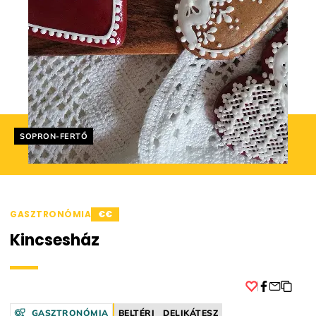
Helyszín címkék:
SOPRON-FERTŐ
GASZTRONÓMIA
€€
Kincsesház
Facebook
GASZTRONÓMIA
BELTÉRI
DELIKÁTESZ