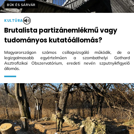
Helyszín címkék:
BÜK ÉS SÁRVÁR
KULTÚRA
Brutalista partizánemlékmű vagy
tudományos kutatóállomás?
Magyarországon számos csillagvizsgáló működik, de a
legizgalmasabb egyértelműen a szombathelyi Gothard
Asztrofizikai Obszervatórium, eredeti nevén szputnyikfigyelő
állomás.