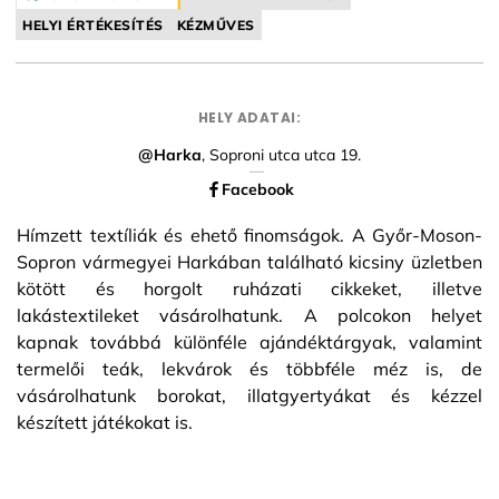
HELYI ÉRTÉKESÍTÉS
KÉZMŰVES
HELY ADATAI:
@Harka
, Soproni utca utca 19.
Facebook
Hímzett textíliák és ehető finomságok. A Győr-Moson-
Sopron vármegyei Harkában található kicsiny üzletben
kötött és horgolt ruházati cikkeket, illetve
lakástextileket vásárolhatunk. A polcokon helyet
kapnak továbbá különféle ajándéktárgyak, valamint
termelői teák, lekvárok és többféle méz is, de
vásárolhatunk borokat, illatgyertyákat és kézzel
készített játékokat is.