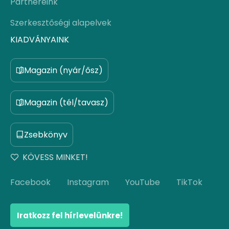
Partnereink
Szerkesztőségi alapelvek
KIADVÁNYAINK
Magazin (nyár/ősz)
Magazin (tél/tavasz)
Zsebkönyv
KÖVESS MINKET!
Facebook
Instagram
YouTube
TikTok
Iratkozz fel hírlevelünkre!