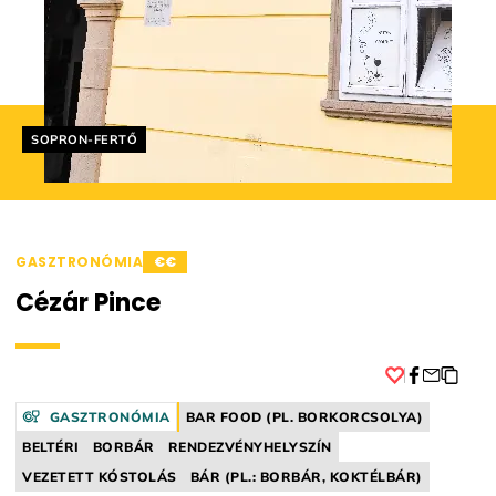
Helyszín címkék:
SOPRON-FERTŐ
GASZTRONÓMIA
€€
Cézár Pince
Facebook
GASZTRONÓMIA
BAR FOOD (PL. BORKORCSOLYA)
BELTÉRI
BORBÁR
RENDEZVÉNYHELYSZÍN
VEZETETT KÓSTOLÁS
BÁR (PL.: BORBÁR, KOKTÉLBÁR)