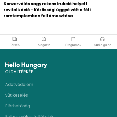
Konzerválás vagy rekonstrukció helyett
revitalizáció – Közösségi üggyé vált a fóti
romtemplomban feltámasztása
Térkép
Magazin
Programok
Audio guide
OLDALTÉRKÉP
Adatvédelem
Sütikezelés
Elérhetőség
Felhasználási feltételek