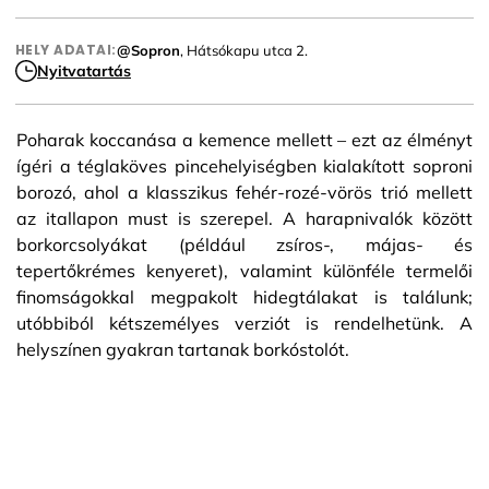
HELY ADATAI:
@Sopron
, Hátsókapu utca 2.
Nyitvatartás
Poharak koccanása a kemence mellett – ezt az élményt
ígéri a téglaköves pincehelyiségben kialakított soproni
borozó, ahol a klasszikus fehér-rozé-vörös trió mellett
az itallapon must is szerepel. A harapnivalók között
borkorcsolyákat (például zsíros-, májas- és
tepertőkrémes kenyeret), valamint különféle termelői
finomságokkal megpakolt hidegtálakat is találunk;
utóbbiból kétszemélyes verziót is rendelhetünk. A
helyszínen gyakran tartanak borkóstolót.