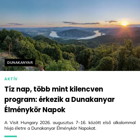
Helyszín címkék:
DUNAKANYAR
AKTÍV
Tíz nap, több mint kilencven
program: érkezik a Dunakanyar
Élménykör Napok
A Visit Hungary 2026. augusztus 7–16. között első alkalommal
hívja életre a Dunakanyar Élménykör Napokat.