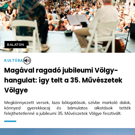
Helyszín címkék:
BALATON
KULTÚRA
Magával ragadó jubileumi Völgy-
hangulat: így telt a 35. Művészetek
Völgye
Megkönnyezett versek, laza bólogatások, szívbe markoló dalok,
könnyed gyerekkacaj és bámulatos alkotások tették
felejthetetlenné a jubileumi 35. Művészetek Völgye fesztivált.