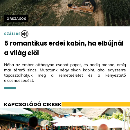
Helyszín címkék:
ORSZÁGOS
SZÁLLÁS
5 romantikus erdei kabin, ha elbújnál
a világ elől
Néha az ember otthagyna csapot-papot, és addig menne, amíg
már térerő sincs. Mutatunk négy olyan kabint, ahol egyszerre
tapasztalhatjuk meg a remeteéletet és a kényeztető
elcsendesedést.
KAPCSOLÓDÓ CIKKEK