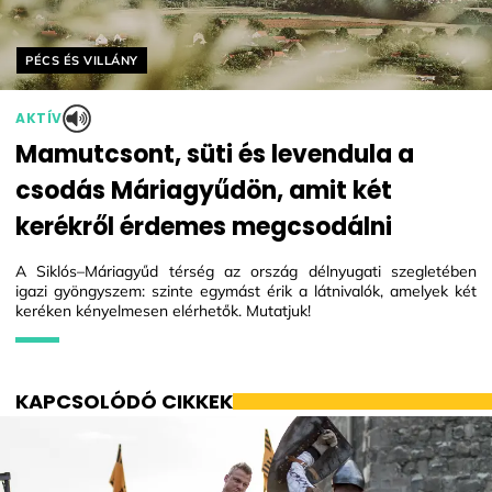
Helyszín címkék:
PÉCS ÉS VILLÁNY
AKTÍV
Mamutcsont, süti és levendula a
csodás Máriagyűdön, amit két
kerékről érdemes megcsodálni
A Siklós–Máriagyűd térség az ország délnyugati szegletében
igazi gyöngyszem: szinte egymást érik a látnivalók, amelyek két
keréken kényelmesen elérhetők. Mutatjuk!
KAPCSOLÓDÓ CIKKEK