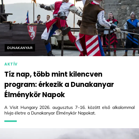
Helyszín címkék:
DUNAKANYAR
AKTÍV
Tíz nap, több mint kilencven
program: érkezik a Dunakanyar
Élménykör Napok
A Visit Hungary 2026. augusztus 7–16. között első alkalommal
hívja életre a Dunakanyar Élménykör Napokat.