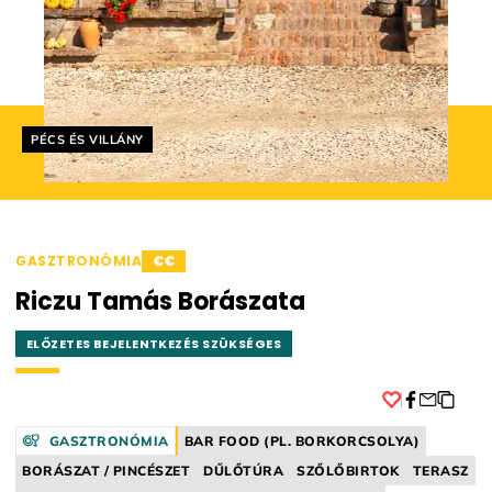
Helyszín címkék:
PÉCS ÉS VILLÁNY
GASZTRONÓMIA
€€
Riczu Tamás Borászata
ELŐZETES BEJELENTKEZÉS SZÜKSÉGES
Facebook
GASZTRONÓMIA
BAR FOOD (PL. BORKORCSOLYA)
BORÁSZAT / PINCÉSZET
DŰLŐTÚRA
SZŐLŐBIRTOK
TERASZ