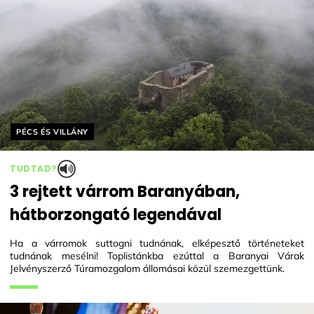
Helyszín címkék:
PÉCS ÉS VILLÁNY
TUDTAD?
3 rejtett várrom Baranyában,
hátborzongató legendával
Ha a várromok suttogni tudnának, elképesztő történeteket
tudnának mesélni! Toplistánkba ezúttal a Baranyai Várak
Jelvényszerző Túramozgalom állomásai közül szemezgettünk.