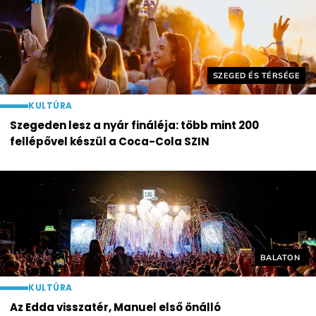
Helyszín címkék:
SZEGED ÉS TÉRSÉGE
KULTÚRA
Szegeden lesz a nyár fináléja: több mint 200
fellépővel készül a Coca-Cola SZIN
Helyszín cí
BALATON
KULTÚRA
Az Edda visszatér, Manuel első önálló