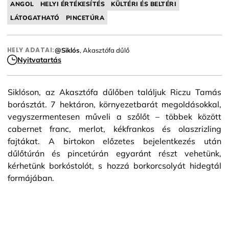
ANGOL
HELYI ÉRTÉKESÍTÉS
KÜLTÉRI ÉS BELTÉRI
LÁTOGATHATÓ
PINCETÚRA
HELY ADATAI:
@Siklós
, Akasztófa dűlő
Nyitvatartás
Siklóson, az Akasztófa dűlőben találjuk Riczu Tamás
borásztát. 7 hektáron, környezetbarát megoldásokkal,
vegyszermentesen műveli a szőlőt – többek között
cabernet franc, merlot, kékfrankos és olaszrizling
fajtákat. A birtokon előzetes bejelentkezés után
dűlőtúrán és pincetúrán egyaránt részt vehetünk,
kérhetünk borkóstolót, s hozzá borkorcsolyát hidegtál
formájában.