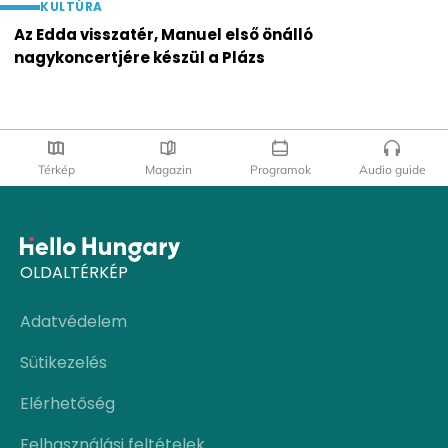
KULTÚRA
Az Edda visszatér, Manuel első önálló
nagykoncertjére készül a Plázs
Térkép
Magazin
Programok
Audio guide
OLDALTÉRKÉP
Adatvédelem
Sütikezelés
Elérhetőség
Felhasználási feltételek