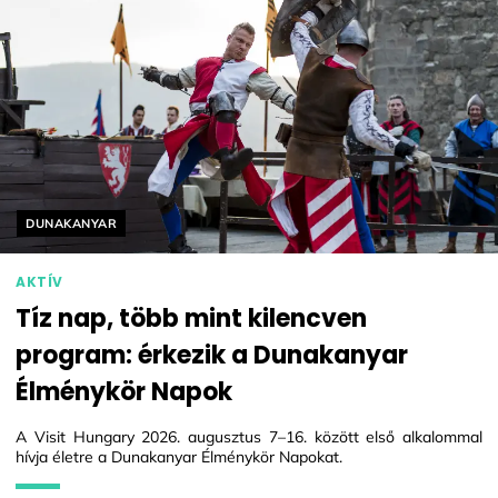
Helyszín címkék:
DUNAKANYAR
AKTÍV
Tíz nap, több mint kilencven
program: érkezik a Dunakanyar
Élménykör Napok
A Visit Hungary 2026. augusztus 7–16. között első alkalommal
hívja életre a Dunakanyar Élménykör Napokat.