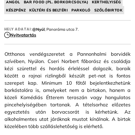
ANGOL
BAR FOOD (PL. BORKORCSOLYA)
KERTHELYISÉG
KÉSZPÉNZ
KÜLTÉRI ÉS BELTÉRI
PARKOLÓ
SZŐLŐBIRTOK
HELY ADATAI:
@Nyúl
, Panoráma utca 7.
Nyitvatartás
Otthonos vendégszeretet a Pannonhalmi borvidék
szívében, Nyúlon. Cseri Norbert főborász és családja
kézi szürettel és hordós érleléssel dolgozik, boraik
között a rajnai rizlingből készült pet-nat is fontos
szerepet kap. Minimum 10 főtől bejelentkezhetünk
borkóstolóra is, amelyeket nem a birtokon, hanem a
közeli Komédiás Étterem teraszán vagy hangulatos
pincehelyiségében tartanak. A tételsorhoz előzetes
egyeztetés után borvacsorát is kérhetünk. Az
alkoholmentes utat járóknak mustot kínálnak. A birtok
közelében több szálláslehetőség is elérhető.