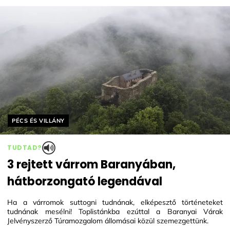
Helyszín címkék:
PÉCS ÉS VILLÁNY
TUDTAD?
3 rejtett várrom Baranyában,
hátborzongató legendával
Ha a várromok suttogni tudnának, elképesztő történeteket
tudnának mesélni! Toplistánkba ezúttal a Baranyai Várak
Jelvényszerző Túramozgalom állomásai közül szemezgettünk.