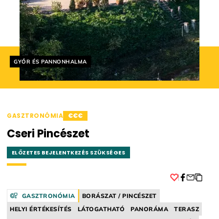
Helyszín címkék:
GYŐR ÉS PANNONHALMA
GASZTRONÓMIA
€€€
Cseri Pincészet
ELŐZETES BEJELENTKEZÉS SZÜKSÉGES
Facebook
GASZTRONÓMIA
BORÁSZAT / PINCÉSZET
HELYI ÉRTÉKESÍTÉS
LÁTOGATHATÓ
PANORÁMA
TERASZ