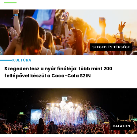
Helyszín címkék:
SZEGED ÉS TÉRSÉGE
KULTÚRA
Szegeden lesz a nyár fináléja: több mint 200
fellépővel készül a Coca-Cola SZIN
Helyszín cí
BALATON