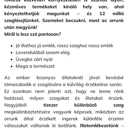
kézműves termékeket kínáló hely van, ahol
kényeztethetjük magunkat – és 12 millió
szaglósejtünket. Szemeket becsukni, most az orrunk
után megyünk!
Miről is lesz szó pontosan?
Jó illathoz jó emlék, rossz szaghoz rossz emlék
Levendulából sosem elég
Üvegbe zárt nyár
Maga a természet
Az ember bizonyos állatoknál jóval kevésbé
támaszkodik a szaglására a külvilág érzékelése során.
Ez azonban nem jelenti azt, hogy ne lenne ránk
hatással, milyen szagokat és illatokat érzünk.
Nagyjából
tízezer különböző szag
megkülönböztetésére vagyunk képesek, miközben az
orrunk által érzékelt ingerek különféle érzelmi
válaszokat váltanak ki belőlünk.
Illatemlékezetünk
–