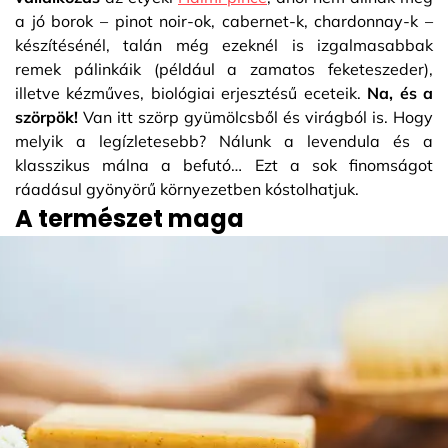
a jó borok – pinot noir-ok, cabernet-k, chardonnay-k –
készítésénél, talán még ezeknél is izgalmasabbak
remek pálinkáik (például a zamatos feketeszeder),
illetve kézműves, biológiai erjesztésű eceteik.
Na, és a
szörpök!
Van itt szörp gyümölcsből és virágból is. Hogy
melyik a legízletesebb? Nálunk a levendula és a
klasszikus málna a befutó… Ezt a sok finomságot
ráadásul gyönyörű környezetben kóstolhatjuk.
A természet maga