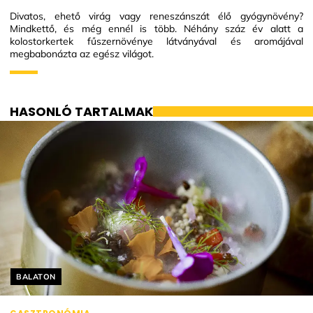
Divatos, ehető virág vagy reneszánszát élő gyógynövény?
Mindkettő, és még ennél is több. Néhány száz év alatt a
kolostorkertek fűszernövénye látványával és aromájával
megbabonázta az egész világot.
HASONLÓ TARTALMAK
Helyszín címkék:
BALATON