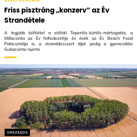
GASZTRONÓMIA
Friss pisztráng „konzerv” az Év
Strandétele
A legjobb büféétel a siófoki Tepertős-kürtős-mártogatós, a
Millacsinta az Év felfedezettje és övék az Év Beach Food
Palacsintája is, a stranddesszert díjat pedig a gyenesdiási
Gubacsinta nyerte
Helyszín címkék:
ORSZÁGOS