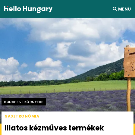
Ugrás a tartalomhoz
MENÜ
Helyszín címkék:
BUDAPEST KÖRNYÉKE
GASZTRONÓMIA
Illatos kézműves termékek