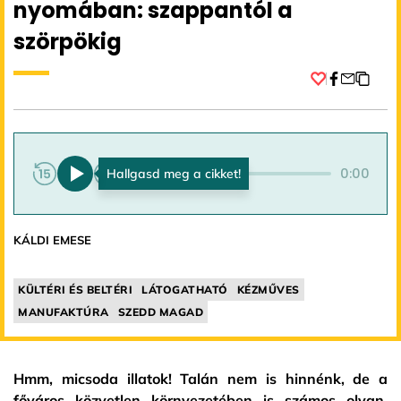
nyomában: szappantól a
szörpökig
Facebook
0:00
0:00
KÁLDI EMESE
KÜLTÉRI ÉS BELTÉRI
LÁTOGATHATÓ
KÉZMŰVES
MANUFAKTÚRA
SZEDD MAGAD
Hmm, micsoda illatok! Talán nem is hinnénk, de a
főváros közvetlen környezetében is számos olyan,