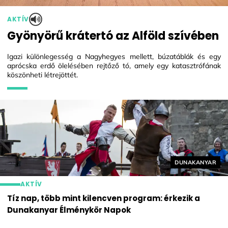
AKTÍV
Gyönyörű krátertó az Alföld szívében
Igazi különlegesség a Nagyhegyes mellett, búzatáblák és egy
aprócska erdő ölelésében rejtőző tó, amely egy katasztrófának
köszönheti létrejöttét.
Helyszín címké
DUNAKANYAR
AKTÍV
Tíz nap, több mint kilencven program: érkezik a
Dunakanyar Élménykör Napok