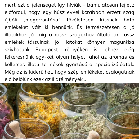
mert ezt a jelenséget így hívják – bámulatosan fejlett:
előfordul, hogy egy húsz évvel korábban érzett szag
újbóli „megorrontása” tökéletesen frissnek ható
emlékeket vált ki bennünk. És természetesen a jó
illatokhoz jó, míg a rossz szagokhoz általában rossz
emlékek társulnak. Jó illatokat könnyen magunkba
szívhatunk Budapest környékén is, ehhez elég
felkeresnünk egy-két olyan helyet, ahol az aromás és
kellemes illatú termékek gyártására specializálódtak.
Még az is kiderülhet, hogy szép emlékeket csalogatnak
elő belőlünk ezek az illatélmények…