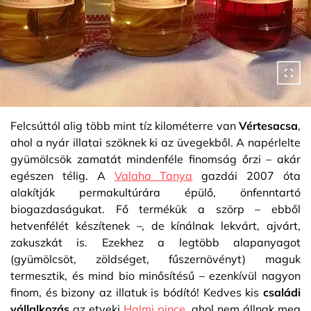
Felcsúttól alig több mint tíz kilométerre van
Vértesacsa
,
ahol a nyár illatai szöknek ki az üvegekből. A napérlelte
gyümölcsök zamatát mindenféle finomság őrzi – akár
egészen télig. A
Valaha Tanya
gazdái 2007 óta
alakítják permakultúrára épülő, önfenntartó
biogazdaságukat. Fő termékük a szörp – ebből
hetvenfélét készítenek –, de kínálnak lekvárt, ajvárt,
zakuszkát is. Ezekhez a legtöbb alapanyagot
(gyümölcsöt, zöldséget, fűszernövényt) maguk
termesztik, és mind bio minősítésű – ezenkívül nagyon
finom, és bizony az illatuk is bódító! Kedves kis
családi
vállalkozás
az etyeki
Halmi pince
, ahol nem állnak meg