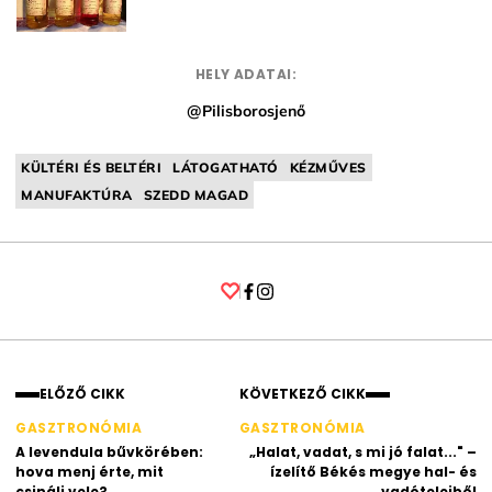
HELY ADATAI:
@Pilisborosjenő
KÜLTÉRI ÉS BELTÉRI
LÁTOGATHATÓ
KÉZMŰVES
MANUFAKTÚRA
SZEDD MAGAD
Facebook
Instagram
ELŐZŐ CIKK
KÖVETKEZŐ CIKK
GASZTRONÓMIA
GASZTRONÓMIA
A levendula bűvkörében:
„Halat, vadat, s mi jó falat..." –
hova menj érte, mit
ízelítő Békés megye hal- és
csinálj vele?
vadételeiből