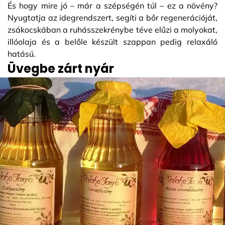
És hogy mire jó – már a szépségén túl – ez a növény?
Nyugtatja az idegrendszert, segíti a bőr regenerációját,
zsákocskában a ruhásszekrénybe téve elűzi a molyokat,
illóolaja és a belőle készült szappan pedig relaxáló
hatású.
Üvegbe zárt nyár