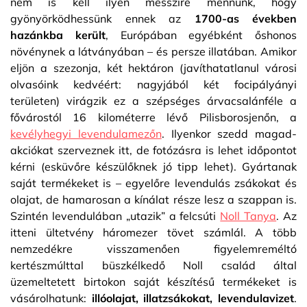
nem is kell ilyen messzire mennünk, hogy
gyönyörködhessünk ennek az
1700-as években
hazánkba került
, Európában egyébként őshonos
növénynek a látványában – és persze illatában. Amikor
eljön a szezonja, két hektáron (javíthatatlanul városi
olvasóink kedvéért: nagyjából két focipályányi
területen) virágzik ez a szépséges árvacsalánféle a
fővárostól 16 kilométerre lévő Pilisborosjenőn, a
kevélyhegyi levendulamezőn
. Ilyenkor szedd magad-
akciókat szerveznek itt, de fotózásra is lehet időpontot
kérni (esküvőre készülőknek jó tipp lehet). Gyártanak
saját termékeket is – egyelőre levendulás zsákokat és
olajat, de hamarosan a kínálat része lesz a szappan is.
Szintén levendulában „utazik” a felcsúti
Noll Tanya
. Az
itteni ültetvény háromezer tövet számlál. A több
nemzedékre visszamenően figyelemreméltó
kertészmúlttal büszkélkedő Noll család által
üzemeltetett birtokon saját készítésű termékeket is
vásárolhatunk:
illóolajat, illatzsákokat, levendulavizet
.