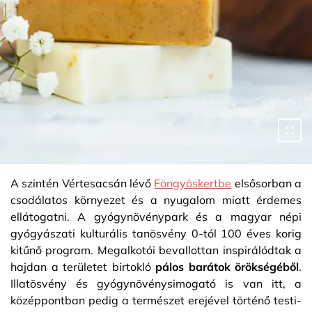
A szintén Vértesacsán lévő
Föngyöskertbe
elsősorban a
csodálatos környezet és a nyugalom miatt érdemes
ellátogatni. A gyógynövénypark és a magyar népi
gyógyászati kulturális tanösvény 0-tól 100 éves korig
kitűnő program. Megalkotói bevallottan inspirálódtak a
hajdan a területet birtokló
pálos barátok örökségéből
.
Illatösvény és gyógynövénysimogató is van itt, a
középpontban pedig a természet erejével történő testi-