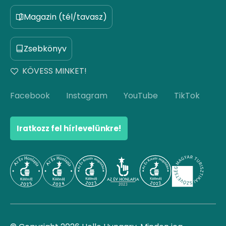
Magazin (tél/tavasz)
Zsebkönyv
KÖVESS MINKET!
Facebook
Instagram
YouTube
TikTok
Iratkozz fel hírlevelünkre!