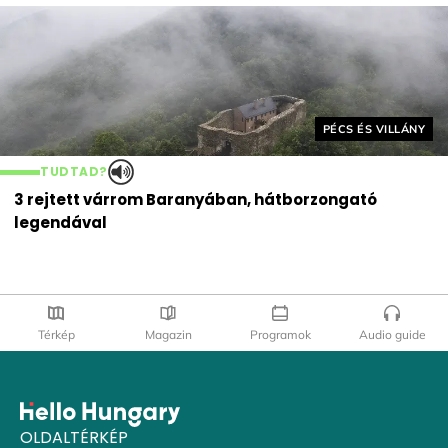
Helyszín címkék:
PÉCS ÉS VILLÁNY
TUDTAD?
3 rejtett várrom Baranyában, hátborzongató
legendával
Térkép
Magazin
Programok
Audio guide
OLDALTÉRKÉP