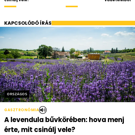
KAPCSOLÓDÓ ÍRÁS
Helyszín címkék:
ORSZÁGOS
GASZTRONÓMIA
A levendula bűvkörében: hova menj
érte, mit csinálj vele?