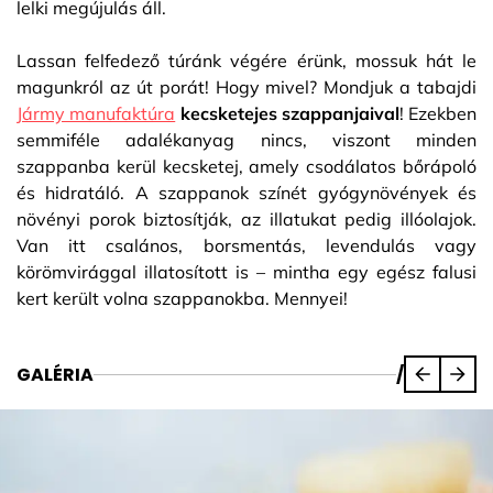
lelki megújulás áll.
Lassan felfedező túránk végére érünk, mossuk hát le
magunkról az út porát! Hogy mivel? Mondjuk a tabajdi
Jármy manufaktúra
kecsketejes szappanjaival
! Ezekben
semmiféle adalékanyag nincs, viszont minden
szappanba kerül kecsketej, amely csodálatos bőrápoló
és hidratáló. A szappanok színét gyógynövények és
növényi porok biztosítják, az illatukat pedig illóolajok.
Van itt csalános, borsmentás, levendulás vagy
körömvirággal illatosított is – mintha egy egész falusi
kert került volna szappanokba. Mennyei!
GALÉRIA
/