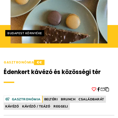
Helyszín címkék:
BUDAPEST KÖRNYÉKE
GASZTRONÓMIA
€€
Édenkert kávézó és közösségi tér
Facebook
GASZTRONÓMIA
BELTÉRI
BRUNCH
CSALÁDBARÁT
KÁVÉZÓ
KÁVÉZÓ / TEÁZÓ
REGGELI