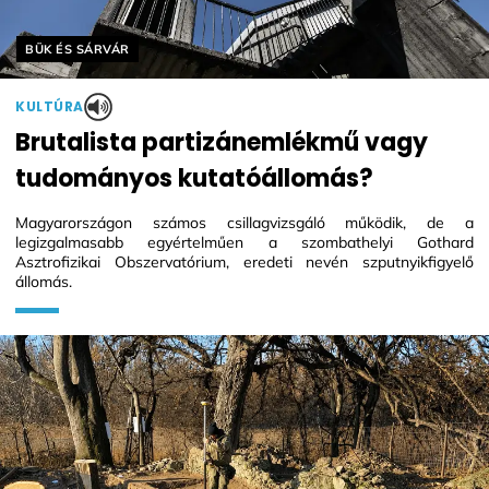
Helyszín címkék:
BÜK ÉS SÁRVÁR
KULTÚRA
Brutalista partizánemlékmű vagy
tudományos kutatóállomás?
Magyarországon számos csillagvizsgáló működik, de a
legizgalmasabb egyértelműen a szombathelyi Gothard
Asztrofizikai Obszervatórium, eredeti nevén szputnyikfigyelő
állomás.