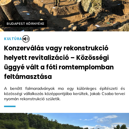
Helyszín címkék:
BUDAPEST KÖRNYÉKE
KULTÚRA
Konzerválás vagy rekonstrukció
helyett revitalizáció – Közösségi
üggyé vált a fóti romtemplomban
feltámasztása
A benőtt falmaradványok ma egy különleges építészeti és
közösségi vállalkozás középpontjába kerültek, Jakab Csaba tervei
nyomán rekonstrukció születik.