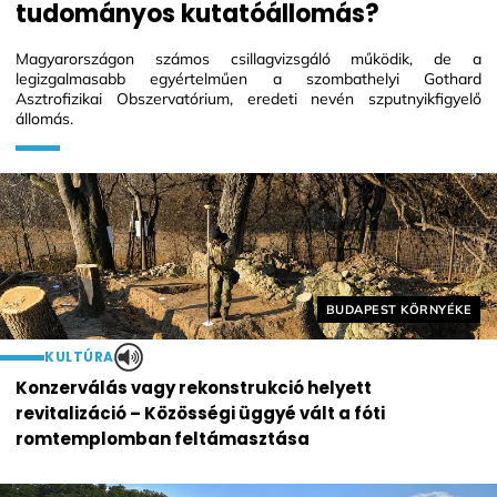
tudományos kutatóállomás?
Magyarországon számos csillagvizsgáló működik, de a
legizgalmasabb egyértelműen a szombathelyi Gothard
Asztrofizikai Obszervatórium, eredeti nevén szputnyikfigyelő
állomás.
Helyszín címkék:
BUDAPEST KÖRNYÉKE
KULTÚRA
Konzerválás vagy rekonstrukció helyett
revitalizáció – Közösségi üggyé vált a fóti
romtemplomban feltámasztása