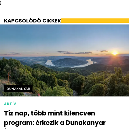
)
KAPCSOLÓDÓ CIKKEK
Helyszín címkék:
DUNAKANYAR
AKTÍV
Tíz nap, több mint kilencven
program: érkezik a Dunakanyar