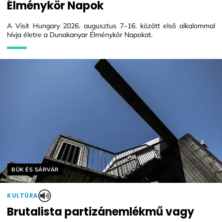
Élménykör Napok
A Visit Hungary 2026. augusztus 7–16. között első alkalommal
hívja életre a Dunakanyar Élménykör Napokat.
Helyszín címkék:
BÜK ÉS SÁRVÁR
KULTÚRA
Brutalista partizánemlékmű vagy