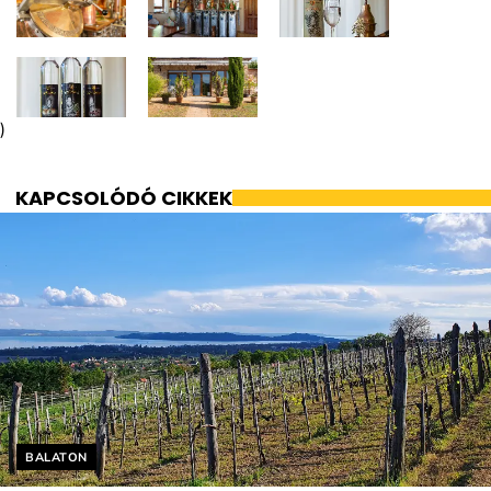
)
KAPCSOLÓDÓ CIKKEK
Helyszín címkék:
BALATON