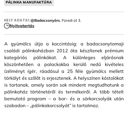
PÁLINKA MANUFAKTÚRA
HELY ADATAI:
@Badacsonyörs
, Füredi út 3.
Nyitvatartás
A gyümölcs útja a koccintásig: a badacsonytomaji
családi pálinkaházban 2012 óta készítenek prémium
kategóriás pálinkákat. A különleges eljárásnak
köszönhetően a palackokba kerülő nedű kivételes
ízélményt ígér, ráadásul a 25 féle gyümölcs mellett
törkölyt és szőlőt is erjesztenek. A helyszínen kóstolókat
is tartanak, amely során sok mindent megtudhatunk a
pálinkaház történetéről és termékeiről. A több tételt
bemutató program – a bor- és a sörkorcsolyák után
szabadon – „pálinkakorcsolyát” is tartalmaz.