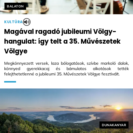
Helyszín címkék:
BALATON
KULTÚRA
Magával ragadó jubileumi Völgy-
hangulat: így telt a 35. Művészetek
Völgye
Megkönnyezett versek, laza bólogatások, szívbe markoló dalok,
könnyed gyerekkacaj és bámulatos alkotások tették
felejthetetlenné a jubileumi 35. Művészetek Völgye fesztivált.
Helyszín címké
DUNAKANYAR