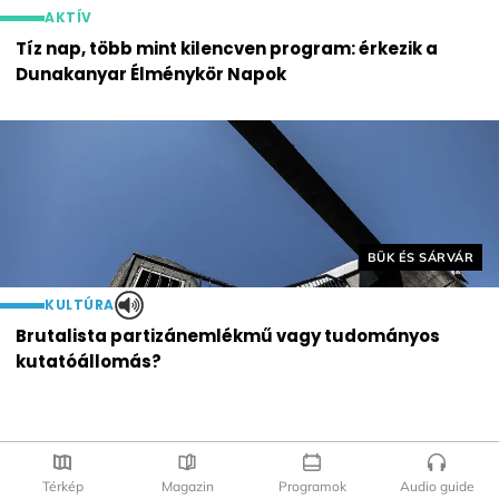
AKTÍV
Tíz nap, több mint kilencven program: érkezik a
Dunakanyar Élménykör Napok
Helyszín címkék:
BÜK ÉS SÁRVÁR
KULTÚRA
Brutalista partizánemlékmű vagy tudományos
kutatóállomás?
Térkép
Magazin
Programok
Audio guide