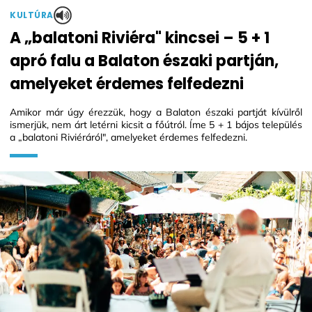
KULTÚRA
A „balatoni Riviéra" kincsei – 5 + 1
apró falu a Balaton északi partján,
amelyeket érdemes felfedezni
Amikor már úgy érezzük, hogy a Balaton északi partját kívülről
ismerjük, nem árt letérni kicsit a főútról. Íme 5 + 1 bájos település
a „balatoni Riviéráról", amelyeket érdemes felfedezni.