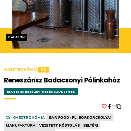
Helyszín címkék:
BALATON
GASZTRONÓMIA
€€
Reneszánsz Badacsonyi Pálinkaház
ELŐZETES BEJELENTKEZÉS SZÜKSÉGES
Facebook
GASZTRONÓMIA
BAR FOOD (PL. BORKORCSOLYA)
MANUFAKTÚRA
VEZETETT KÓSTOLÁS
BELTÉRI