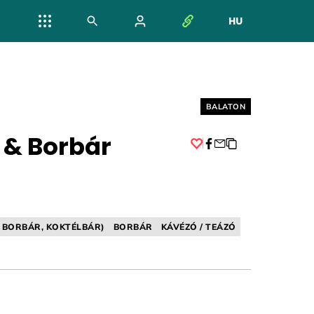
HU
NYELV VÁL
Helyszín címkék:
BALATON
 & Borbár
Facebook
: BORBÁR, KOKTÉLBÁR)
BORBÁR
KÁVÉZÓ / TEÁZÓ