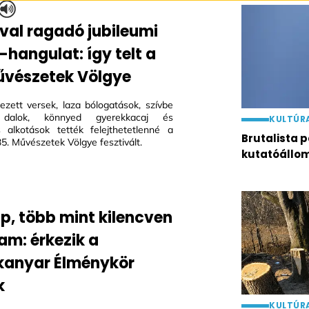
al ragadó jubileumi
-hangulat: így telt a
űvészetek Völgye
zett versek, laza bólogatások, szívbe
 dalok, könnyed gyerekkacaj és
KULTÚR
 alkotások tették felejthetetlenné a
Brutalista
35. Művészetek Völgye fesztivált.
kutatóállo
ap, több mint kilencven
am: érkezik a
anyar Élménykör
k
KULTÚR