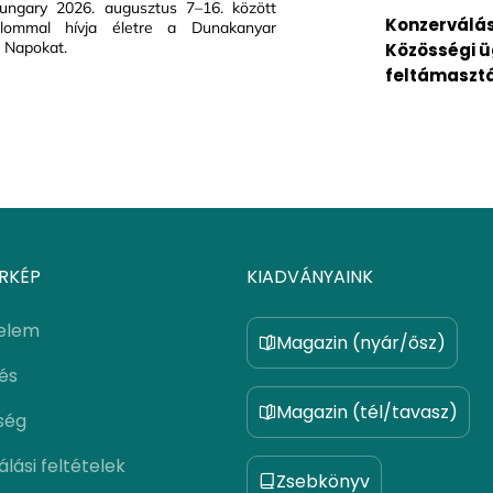
ungary 2026. augusztus 7–16. között
Konzerválás 
alommal hívja életre a Dunakanyar
 Napokat.
Közösségi ü
feltámaszt
RKÉP
KIADVÁNYAINK
elem
Magazin (nyár/ősz)
lés
Magazin (tél/tavasz)
ség
lási feltételek
Zsebkönyv