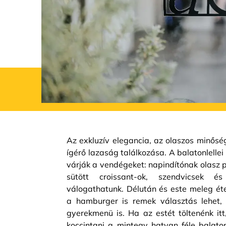
Az exkluzív elegancia, az olaszos minőség
ígérő lazaság találkozása. A balatonlell
várják a vendégeket: napindítónak olasz 
sütött croissant-ok, szendvicsek és 
válogathatunk. Délután és este meleg éte
a hamburger is remek választás lehet, 
gyerekmenü is. Ha az estét töltenénk it
koccintani a mintegy hatvan féle balaton