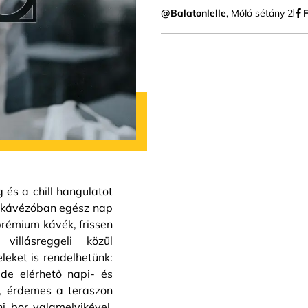
@Balatonlelle
, Móló sétány 2
 és a chill hangulatot
ei kávézóban egész nap
prémium kávék, frissen
villásreggeli közül
leket is rendelhetünk:
de elérhető napi- és
t, érdemes a teraszon
i bor valamelyikével.