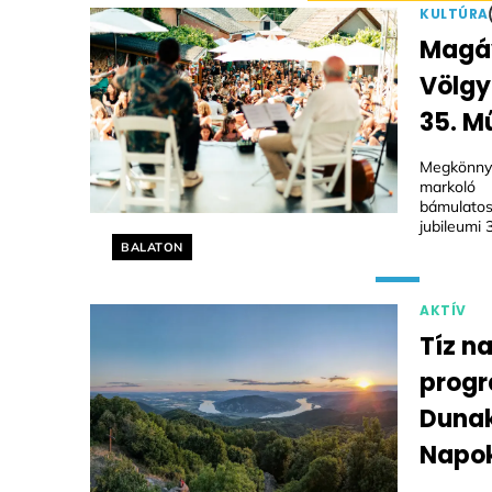
KULTÚRA
Magáv
Völgy
35. M
Megkönnye
markoló
bámulatos
jubileumi 
Helyszín címkék:
BALATON
AKTÍV
Tíz n
progr
Dunak
Napo