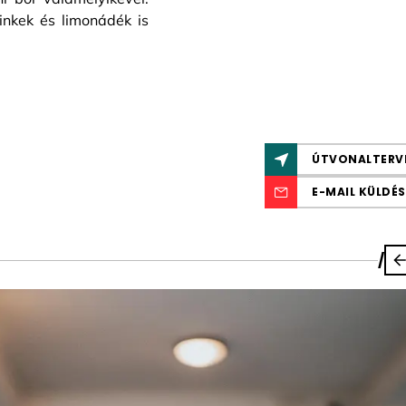
rinkek és limonádék is
ÚTVONALTERV
E-MAIL KÜLDÉS
/