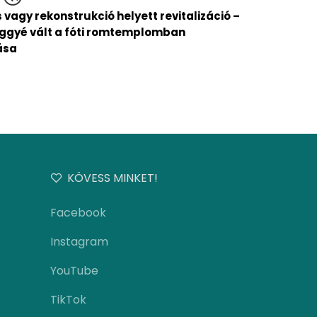
vagy rekonstrukció helyett revitalizáció –
ggyé vált a fóti romtemplomban
ása
KÖVESS MINKET!
Facebook
Instagram
YouTube
TikTok