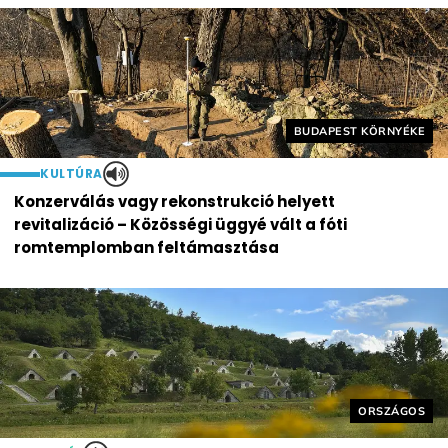
Helyszín címkék:
BUDAPEST KÖRNYÉKE
KULTÚRA
Konzerválás vagy rekonstrukció helyett
revitalizáció – Közösségi üggyé vált a fóti
romtemplomban feltámasztása
Helyszín cím
ORSZÁGOS