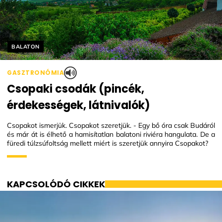
Helyszín címkék:
BALATON
GASZTRONÓMIA
Csopaki csodák (pincék,
érdekességek, látnivalók)
Csopakot ismerjük. Csopakot szeretjük. - Egy bő óra csak Budáról
és már át is élhető a hamisítatlan balatoni riviéra hangulata. De a
füredi túlzsúfoltság mellett miért is szeretjük annyira Csopakot?
KAPCSOLÓDÓ CIKKEK