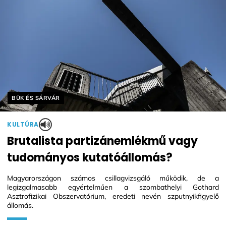
Helyszín címkék:
BÜK ÉS SÁRVÁR
KULTÚRA
Brutalista partizánemlékmű vagy
tudományos kutatóállomás?
Magyarországon számos csillagvizsgáló működik, de a
legizgalmasabb egyértelműen a szombathelyi Gothard
Asztrofizikai Obszervatórium, eredeti nevén szputnyikfigyelő
állomás.