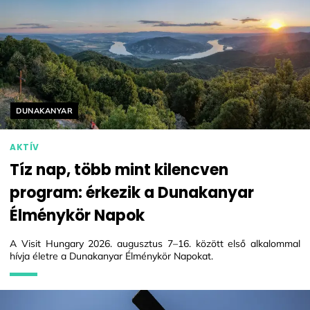
Helyszín címkék:
DUNAKANYAR
AKTÍV
Tíz nap, több mint kilencven
program: érkezik a Dunakanyar
Élménykör Napok
A Visit Hungary 2026. augusztus 7–16. között első alkalommal
hívja életre a Dunakanyar Élménykör Napokat.