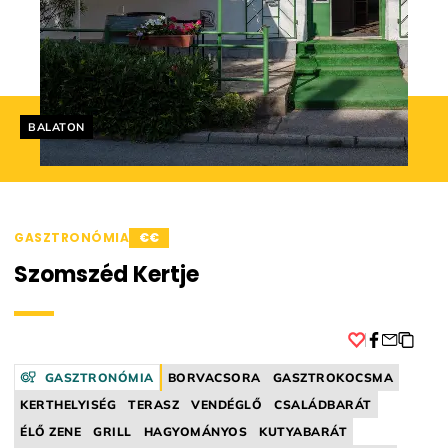
Helyszín címkék:
BALATON
GASZTRONÓMIA
€€
Szomszéd Kertje
Facebook
GASZTRONÓMIA
BORVACSORA
GASZTROKOCSMA
KERTHELYISÉG
TERASZ
VENDÉGLŐ
CSALÁDBARÁT
ÉLŐ ZENE
GRILL
HAGYOMÁNYOS
KUTYABARÁT