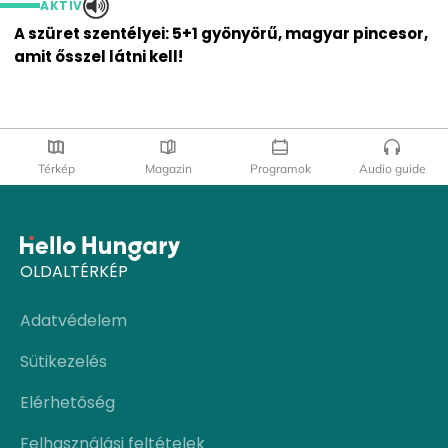
AKTÍV
A szüret szentélyei: 5+1 gyönyörű, magyar pincesor,
amit ősszel látni kell!
Térkép
Magazin
Programok
Audio guide
OLDALTÉRKÉP
Adatvédelem
Sütikezelés
Elérhetőség
Felhasználási feltételek