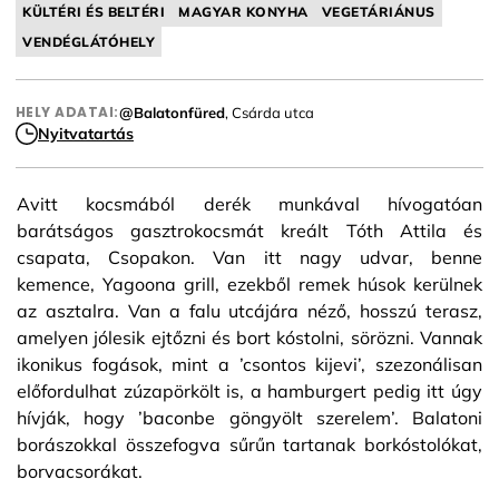
KÜLTÉRI ÉS BELTÉRI
MAGYAR KONYHA
VEGETÁRIÁNUS
VENDÉGLÁTÓHELY
HELY ADATAI:
@Balatonfüred
, Csárda utca
Nyitvatartás
Avitt kocsmából derék munkával hívogatóan
barátságos gasztrokocsmát kreált Tóth Attila és
csapata, Csopakon. Van itt nagy udvar, benne
kemence, Yagoona grill, ezekből remek húsok kerülnek
az asztalra. Van a falu utcájára néző, hosszú terasz,
amelyen jólesik ejtőzni és bort kóstolni, sörözni. Vannak
ikonikus fogások, mint a ’csontos kijevi’, szezonálisan
előfordulhat zúzapörkölt is, a hamburgert pedig itt úgy
hívják, hogy ’baconbe göngyölt szerelem’. Balatoni
borászokkal összefogva sűrűn tartanak borkóstolókat,
borvacsorákat.