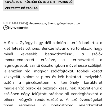
KOVÁSZOS
KÜLTÉRI ÉS BELTÉRI
PARKOLÓ
VEZETETT KÓSTOLÁS
HELY ADATAI:
@Hegymagas
, Szentgyörgyhegy utca
Nyitvatartás
A Szent György-hegy déli oldalán elterülő borbirtok a
kísérletezés otthona. Bencze István arra törekszik, hogy
minél kevesebb beavatkozással, a szőlők
immunrendszerét erősítve, a természettel a
legmagasabb szintű összhangban művelhesse szőlőjét:
jellemzően régi magyar szőlőfajtákat, többek között
kéknyelűt, valamint piros és kék bakatort, melyekből
aztán a pincészetben a termőhely karakterét
megjelenítő borok és pezsgők készülnek. Közvetlenül a
szőlőben négy felújított présház áll vendégházként a
pihenni vágyók rendelkezésére. A szállóvendégeket
finom reggelivel, a borkóstolóra jelentkezőket