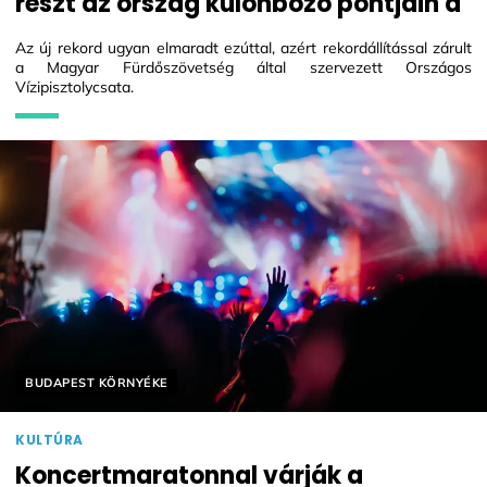
részt az ország különböző pontjain a
Az új rekord ugyan elmaradt ezúttal, azért rekordállítással zárult
a Magyar Fürdőszövetség által szervezett Országos
Vízipisztolycsata.
Helyszín címkék:
BUDAPEST KÖRNYÉKE
KULTÚRA
Koncertmaratonnal várják a