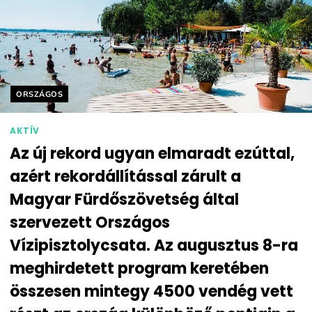
Helyszín címkék:
ORSZÁGOS
AKTÍV
Az új rekord ugyan elmaradt ezúttal,
azért rekordállítással zárult a
Magyar Fürdőszövetség által
szervezett Országos
Vízipisztolycsata. Az augusztus 8-ra
meghirdetett program keretében
összesen mintegy 4500 vendég vett