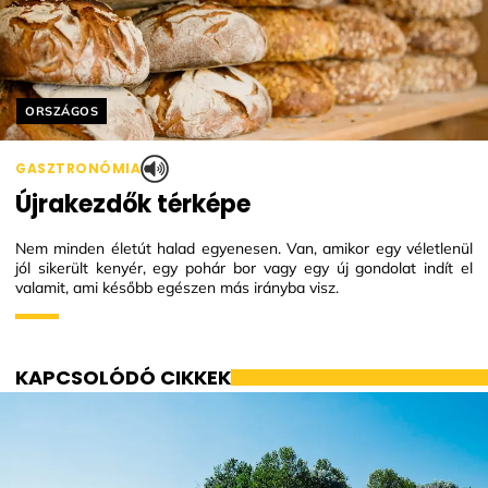
Helyszín címkék:
ORSZÁGOS
GASZTRONÓMIA
Újrakezdők térképe
Nem minden életút halad egyenesen. Van, amikor egy véletlenül
jól sikerült kenyér, egy pohár bor vagy egy új gondolat indít el
valamit, ami később egészen más irányba visz.
KAPCSOLÓDÓ CIKKEK