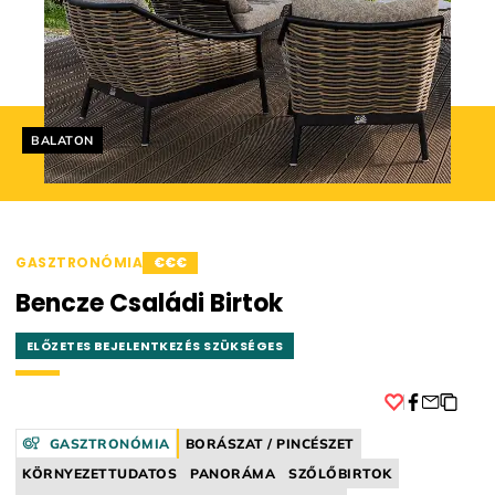
Helyszín címkék:
BALATON
GASZTRONÓMIA
€€€
Bencze Családi Birtok
ELŐZETES BEJELENTKEZÉS SZÜKSÉGES
Facebook
GASZTRONÓMIA
BORÁSZAT / PINCÉSZET
KÖRNYEZETTUDATOS
PANORÁMA
SZŐLŐBIRTOK