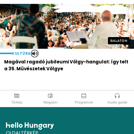
Helyszín cí
BALATON
KULTÚRA
Magával ragadó jubileumi Völgy-hangulat: így telt
a 35. Művészetek Völgye
Térkép
Magazin
Programok
Audio guide
OLDALTÉRKÉP