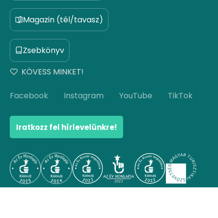
Magazin (tél/tavasz)
Zsebkönyv
KÖVESS MINKET!
Facebook
Instagram
YouTube
TikTok
Iratkozz fel hírlevelünkre!