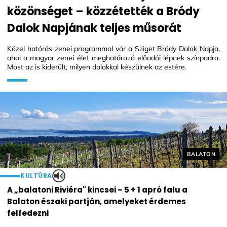
közönséget – közzétették a Bródy
Dalok Napjának teljes műsorát
Közel hatórás zenei programmal vár a Sziget Bródy Dalok Napja,
ahol a magyar zenei élet meghatározó előadói lépnek színpadra.
Most az is kiderült, milyen dalokkal készülnek az estére.
Helyszín cí
BALATON
KULTÚRA
A „balatoni Riviéra" kincsei – 5 + 1 apró falu a
Balaton északi partján, amelyeket érdemes
felfedezni