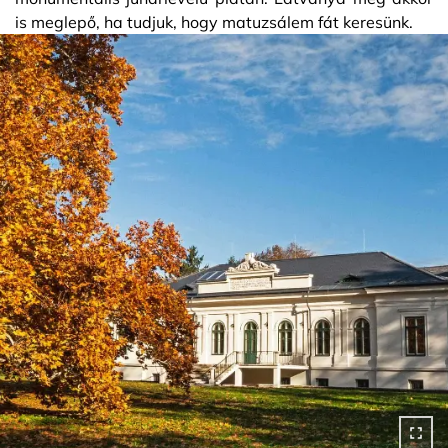
is meglepő, ha tudjuk, hogy matuzsálem fát keresünk.