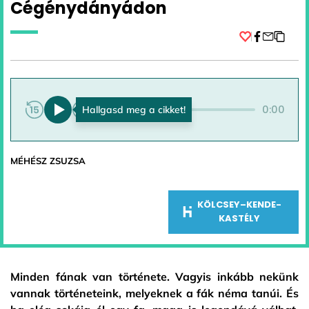
Cégénydányádon
Facebook
0:00
0:00
MÉHÉSZ ZSUZSA
KÖLCSEY–KENDE-
KASTÉLY
Minden fának van története. Vagyis inkább nekünk
vannak történeteink, melyeknek a fák néma tanúi. És