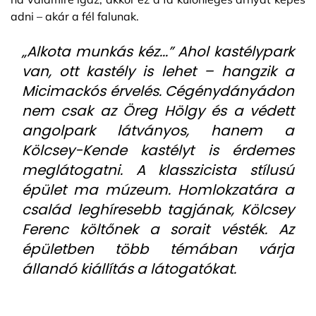
adni – akár a fél falunak.
„Alkota munkás kéz...” Ahol kastélypark
van, ott kastély is lehet – hangzik a
Micimackós érvelés. Cégénydányádon
nem csak az Öreg Hölgy és a védett
angolpark látványos, hanem a
Kölcsey-Kende kastélyt is érdemes
meglátogatni. A klasszicista stílusú
épület ma múzeum. Homlokzatára a
család leghíresebb tagjának, Kölcsey
Ferenc költőnek a sorait vésték. Az
épületben több témában várja
állandó kiállítás a látogatókat.