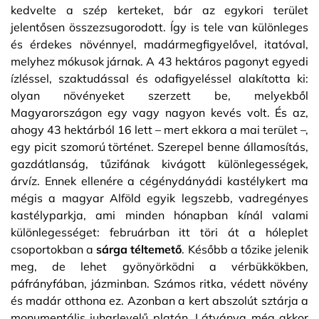
kedvelte a szép kerteket, bár az egykori terület
jelentősen összezsugorodott. Így is tele van különleges
és érdekes növénnyel, madármegfigyelővel, itatóval,
melyhez mókusok járnak. A 43 hektáros pagonyt egyedi
ízléssel, szaktudással és odafigyeléssel alakította ki:
olyan növényeket szerzett be, melyekből
Magyarországon egy vagy nagyon kevés volt. És az,
ahogy 43 hektárból 16 lett – mert ekkora a mai terület –,
egy picit szomorú történet. Szerepel benne államosítás,
gazdátlanság, tűzifának kivágott különlegességek,
árvíz. Ennek ellenére a cégénydányádi kastélykert ma
mégis a magyar Alföld egyik legszebb, vadregényes
kastélyparkja, ami minden hónapban kínál valami
különlegességet: februárban itt töri át a hóleplet
csoportokban a
sárga téltemető
. Később a tőzike jelenik
meg, de lehet gyönyörködni a vérbükkökben,
páfrányfában, jázminban. Számos ritka, védett növény
és madár otthona ez. Azonban a kert abszolút sztárja a
monumentális juharlevelű platán. Látványa még akkor