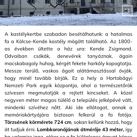
A kastélykertbe szabadon besétálhatunk: a hatalmas
fa a Kölcse-Kende kastély mögött található. Az 1800-
as években ültette a ház ura: Kende Zsigmond.
Odvaiban csókák, denevérek tanyáznak, ágain
macskabagoly huhog, kérgét fekete harkály kopogtatja.
Messze terülő, vaskos ágait alátámasztással óvják,
hogy minél tovább bírják. Ez a hely a Hortobágyi
Nemzeti Park egyik központja, ahol a természetőrök
szívesen megmutatják a rejtett kincseket. A közel
negyven méter magas túlélő a település jelképévé vált,
mindenki szívéhez nőtt. Aki ide ellátogat, annak a
memóriakártyájára biztosan felkerül a fa fotója.
Törzsének körmérete 724 cm
, sokan kellünk hozzá, hogy
át tudjuk érni.
Lombkoronájának átmérője 43 méter,
így
ha valamire igaz, akkor ez a fa különleges árnyat képes