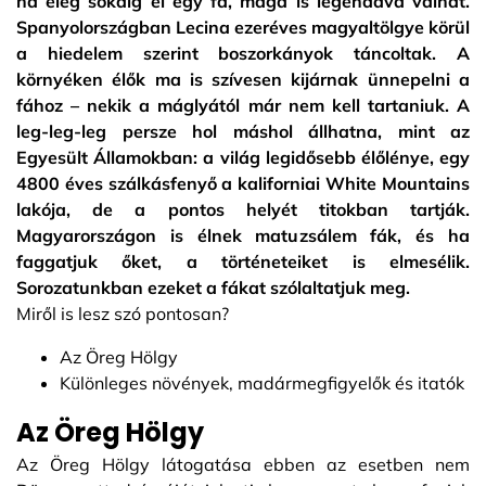
ha elég sokáig él egy fa, maga is legendává válhat.
Spanyolországban Lecina ezeréves magyaltölgye körül
a hiedelem szerint boszorkányok táncoltak. A
környéken élők ma is szívesen kijárnak ünnepelni a
fához – nekik a máglyától már nem kell tartaniuk. A
leg-leg-leg persze hol máshol állhatna, mint az
Egyesült Államokban: a világ legidősebb élőlénye, egy
4800 éves szálkásfenyő a kaliforniai White Mountains
lakója, de a pontos helyét titokban tartják.
Magyarországon is élnek matuzsálem fák, és ha
faggatjuk őket, a történeteiket is elmesélik.
Sorozatunkban ezeket a fákat szólaltatjuk meg.
Miről is lesz szó pontosan?
Az Öreg Hölgy
Különleges növények, madármegfigyelők és itatók
Az Öreg Hölgy
Az Öreg Hölgy látogatása ebben az esetben nem