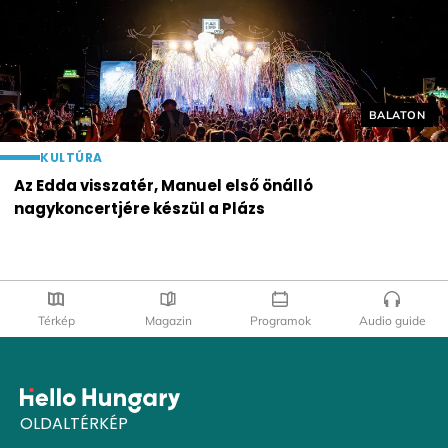
Helyszín cí
BALATON
KULTÚRA
Az Edda visszatér, Manuel első önálló
nagykoncertjére készül a Plázs
Térkép
Magazin
Programok
Audio guide
OLDALTÉRKÉP