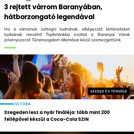
3 rejtett várrom Baranyában,
hátborzongató legendával
Ha a várromok suttogni tudnának, elképesztő történeteket
tudnának mesélni! Toplistánkba ezúttal a Baranyai Várak
Jelvényszerző Túramozgalom állomásai közül szemezgettünk.
Helyszín címkék:
SZEGED ÉS TÉRSÉGE
KULTÚRA
Szegeden lesz a nyár fináléja: több mint 200
fellépővel készül a Coca-Cola SZIN