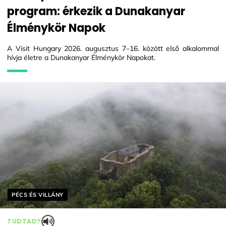
program: érkezik a Dunakanyar
Élménykör Napok
A Visit Hungary 2026. augusztus 7–16. között első alkalommal
hívja életre a Dunakanyar Élménykör Napokat.
Helyszín címkék:
PÉCS ÉS VILLÁNY
TUDTAD?