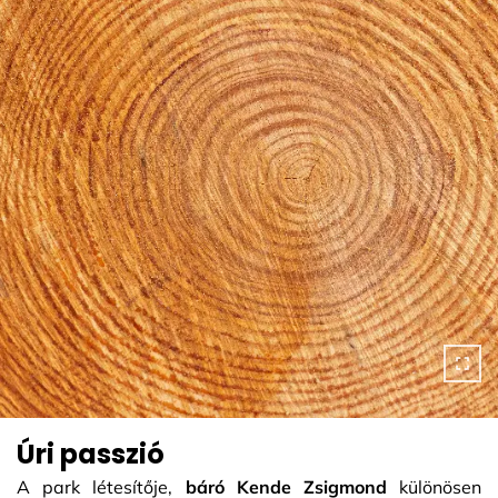
Úri passzió
A park létesítője,
báró Kende Zsigmond
különösen