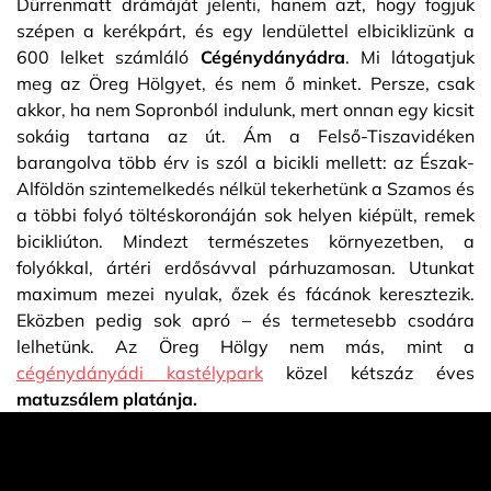
Dürrenmatt drámáját jelenti, hanem azt, hogy fogjuk
szépen a kerékpárt, és egy lendülettel elbiciklizünk a
600 lelket számláló
Cégénydányádra
. Mi látogatjuk
meg az Öreg Hölgyet, és nem ő minket. Persze, csak
akkor, ha nem Sopronból indulunk, mert onnan egy kicsit
sokáig tartana az út. Ám a Felső-Tiszavidéken
barangolva több érv is szól a bicikli mellett: az Észak-
Alföldön szintemelkedés nélkül tekerhetünk a Szamos és
a többi folyó töltéskoronáján sok helyen kiépült, remek
bicikliúton. Mindezt természetes környezetben, a
folyókkal, ártéri erdősávval párhuzamosan. Utunkat
maximum mezei nyulak, őzek és fácánok keresztezik.
Eközben pedig sok apró – és termetesebb csodára
lelhetünk. Az Öreg Hölgy nem más, mint a
cégénydányádi kastélypark
közel kétszáz éves
matuzsálem platánja.