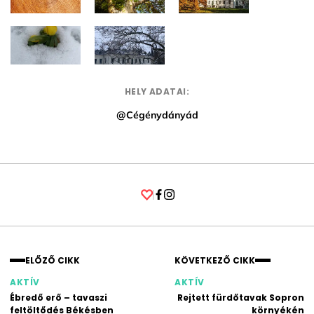
HELY ADATAI:
@Cégénydányád
Facebook
Instagram
ELŐZŐ CIKK
KÖVETKEZŐ CIKK
AKTÍV
AKTÍV
Ébredő erő – tavaszi
Rejtett fürdőtavak Sopron
feltöltődés Békésben
környékén