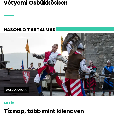
Vétyemi Ősbükkösben
HASONLÓ TARTALMAK
Helyszín címkék:
DUNAKANYAR
AKTÍV
Tíz nap, több mint kilencven