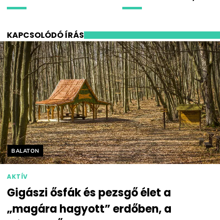
KAPCSOLÓDÓ ÍRÁS
Helyszín címkék:
BALATON
AKTÍV
Gigászi ősfák és pezsgő élet a
„magára hagyott” erdőben, a