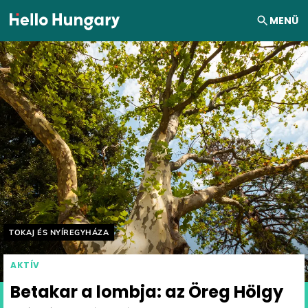
Ugrás a tartalomhoz
MENÜ
Helyszín címkék:
TOKAJ ÉS NYÍREGYHÁZA
AKTÍV
Betakar a lombja: az Öreg Hölgy