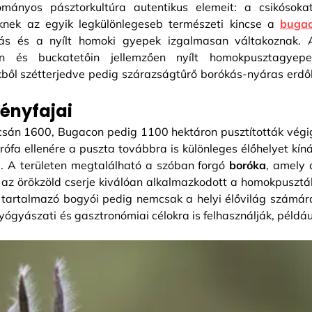
mányos pásztorkultúra autentikus elemeit: a csikósokat
knek az egyik legkülönlegeseb természeti kincse a
bugac
ás és a nyílt homoki gyepek izgalmasan váltakoznak. 
n és buckatetőin jellemzően nyílt homokpusztagyepe
kből szétterjedve pedig szárazságtűrő borókás-nyáras erdő
ényfajai
ócsán 1600, Bugacon pedig 1100 hektáron pusztították végi
ófa ellenére a puszta továbbra is különleges élőhelyet kíná
a. A területen megtalálható a szóban forgó
boróka
, amely 
 az örökzöld cserje kiválóan alkalmazkodott a homokpusztá
at tartalmazó bogyói pedig nemcsak a helyi élővilág számár
yógyászati és gasztronómiai célokra is felhasználják, példáu