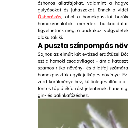
őshonos állatfajokat, valamint a hagyo
gulyásokat és juhászokat. Ennek a vidé
Ősborókás
, ahol a homokpusztai borók
homokvonulatok meredek buckaoldalai
figyelhetünk meg, a buckaközi völgyülete
alakultak ki.
A puszta színpompás növ
Sajnos az elmúlt két évtized erdőtüzei B
ezt a homoki csodavilágot – ám a katasztr
számos ritka növény- és állatfaj számár
homokpuszták egyik jelképes növénye. Ez
zord körülményeihez, különleges illóolaj
fontos táplálékforrást jelentenek, hanem g
gin- és pálinkafőzéshez.