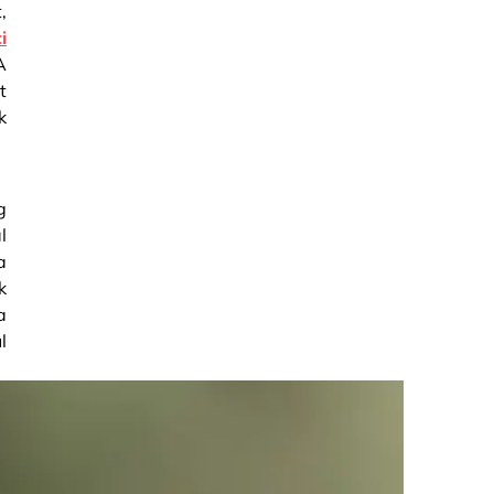
,
i
A
t
k
g
l
a
k
a
l