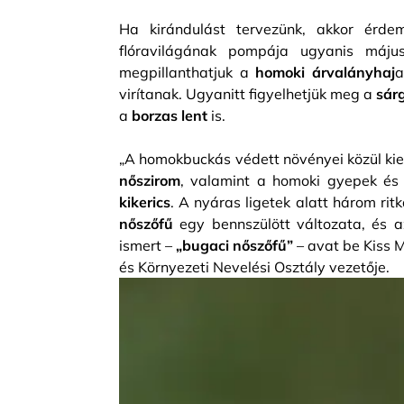
Ha kirándulást tervezünk, akkor érde
flóravilágának pompája ugyanis május
megpillanthatjuk a
homoki árvalányhaj
a
virítanak. Ugyanitt figyelhetjük meg a
sár
a
borzas lent
is.
„A homokbuckás védett növényei közül k
nőszirom
, valamint a homoki gyepek és 
kikerics
. A nyáras ligetek alatt három ritk
nőszőfű
egy bennszülött változata, és a
ismert –
„bugaci nőszőfű”
– avat be Kiss 
és Környezeti Nevelési Osztály vezetője.