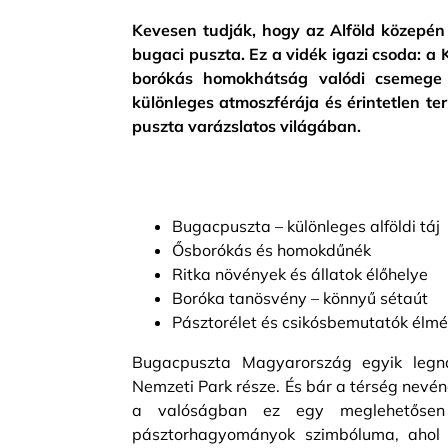
Kevesen tudják, hogy az Alföld közepén 
bugaci puszta. Ez a vidék igazi csoda: a 
borókás homokhátság valódi csemege 
különleges atmoszférája és érintetlen ter
puszta varázslatos világában.
Bugacpuszta – különleges alföldi táj
Ősborókás és homokdűnék
Ritka növények és állatok élőhelye
Boróka tanösvény – könnyű sétaút
Pásztorélet és csikósbemutatók élm
Bugacpuszta Magyarország egyik legna
Nemzeti Park része. És bár a térség nevén
a valóságban ez egy meglehetősen 
pásztorhagyományok szimbóluma, ahol 