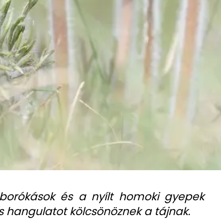
 borókások és a nyílt homoki gyepek
us hangulatot kölcsönöznek a tájnak.