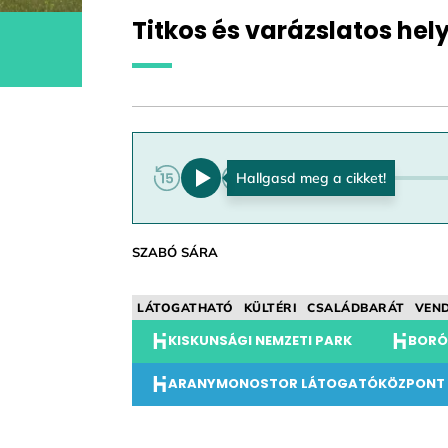
Titkos és varázslatos hel
0:00
SZABÓ SÁRA
LÁTOGATHATÓ
KÜLTÉRI
CSALÁDBARÁT
VEN
KISKUNSÁGI NEMZETI PARK
BORÓ
ARANYMONOSTOR LÁTOGATÓKÖZPONT