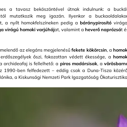
mes a tavasz beköszöntével útnak indulnunk: a bucká
tól mutatkozik meg igazán. Ilyenkor a buckaoldalako
t, a nyílt homokfelszíneken pedig a
báránypirosító
virága
ga virágú homoki varjúháj
at, valamint a
heverő naprózsá
t é
iemelendő az elegáns megjelenésű
fekete kökörcsin
, a
homok
erdőszegélyek őszi, fokozottan védett ékessége, a
homok
a orchideafaj is fellelhető: a
piros madársisak
, a
vörösbarn
z 1990-ben felfedezett – eddig csak a Duna-Tisza közérő
Mónika, a Kiskunsági Nemzeti Park Igazgatóság Ökoturisztika