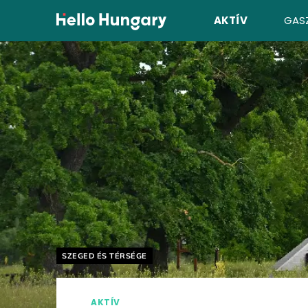
Ugrás a tartalomhoz
AKTÍV
GAS
Helyszín címkék:
SZEGED ÉS TÉRSÉGE
AKTÍV