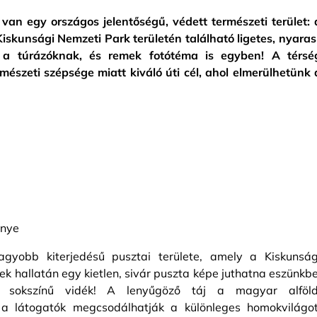
van egy országos jelentőségű, védett természeti terület: 
Kiskunsági Nemzeti Park területén található ligetes, nyaras
a túrázóknak, és remek fotótéma is egyben! A térsé
mészeti szépsége miatt kiváló úti cél, ahol elmerülhetünk 
énye
gyobb kiterjedésű pusztai területe, amely a Kiskunság
ek hallatán egy kietlen, sivár puszta képe juthatna eszünkbe
sokszínű vidék! A lenyűgöző táj a magyar alföld
a látogatók megcsodálhatják a különleges homokvilágot