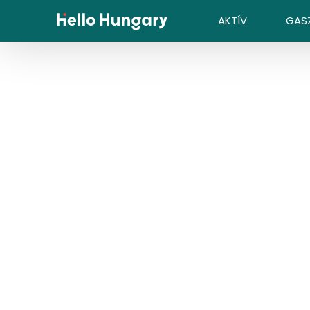
Ugrás a tartalomhoz
AKTÍV
GAS