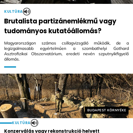
KULTÚRA
Brutalista partizánemlékmű vagy
tudományos kutatóállomás?
Magyarországon számos csillagvizsgáló működik, de a
legizgalmasabb egyértelműen a szombathelyi Gothard
Asztrofizikai Obszervatórium, eredeti nevén szputnyikfigyelő
állomás.
Helyszín címkék:
BUDAPEST KÖRNYÉKE
KULTÚRA
Konzerválás vagy rekonstrukció helyett