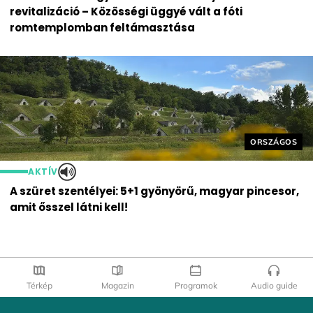
revitalizáció – Közösségi üggyé vált a fóti
romtemplomban feltámasztása
Helyszín cím
ORSZÁGOS
AKTÍV
A szüret szentélyei: 5+1 gyönyörű, magyar pincesor,
amit ősszel látni kell!
Térkép
Magazin
Programok
Audio guide