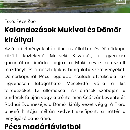
Fotó: Pécs Zoo
Kalandozások Mukival és Dömör
királlyal
Az állati élmények után jöhet az állatkert és Dömörkapu
között közlekedő Mecseki Kisvasút, a gyerekek
garantáltan imádni fogják a Muki névre keresztelt
mozdonyt és a nosztalgikus hangulatú szerelvényeket.
Dömörkapunál Pécs legújabb családi attrakciója, az
ingyenesen látogatható MeseErdő várja a kis
felfedezőket 12 állomással. Az óriások szobáján, a
tündérek faluján vagy a tróntermen Császár Levente és
Radnai Éva meséje, a Dömör király vezet végig. A Flóra
pihenő hintája méltán kedvelt szelfipont, a háttér a
lenyűgöző panoráma.
Pécs madártávlatból