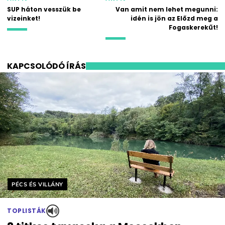
SUP háton vesszük be
Van amit nem lehet megunni:
vizeinket!
idén is jön az Előzd meg a
Fogaskerekűt!
KAPCSOLÓDÓ ÍRÁS
Helyszín címkék:
PÉCS ÉS VILLÁNY
TOPLISTÁK