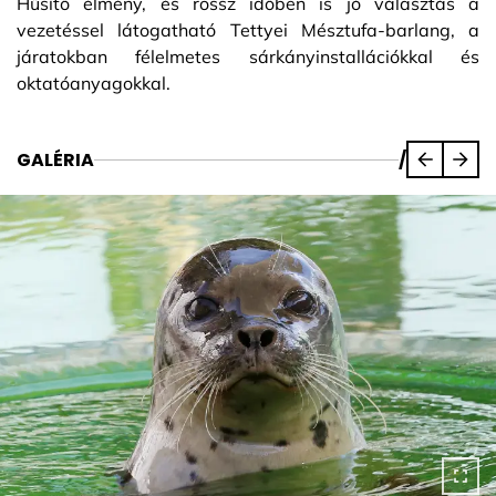
Hűsítő élmény, és rossz időben is jó választás a
vezetéssel látogatható Tettyei Mésztufa-barlang, a
járatokban félelmetes sárkányinstallációkkal és
oktatóanyagokkal.
GALÉRIA
/