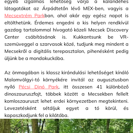
egyéb izgalmas lehetőség várja a kalandéhes
látogatókat az Árpádtetőn lévő MEX-ben, vagyis a
Mecsextrém Park
ban, ahol akár egy egész napot is
eltölthetünk. Érdemes engedni a kis helyen rendkívül
gazdag tartalommal hívogató közeli Mecsek Discovery
Center csábításának is. Kukkantsunk be VR-
szemüveggel a szarvasok közé, tudjunk meg mindent a
Mecsekről a digitális terepasztalon, pihenésként pedig
üljünk be a mondakuckóba.
Az önmagában is klassz kirándulási lehetőséget kínáló
Malomvölgyi-tó környékére invitál az augusztusban
nyíló
Pécsi Dinó Park
, itt összesen 41 különböző
dinoszauruszfajt, többek között a Mecsekben fellelt
komloszauruszt lehet erdei környezetben megtekinteni.
Levezetésként sétáljuk egyet a tó körül, és
kapaszkodjunk fel a kilátóba.