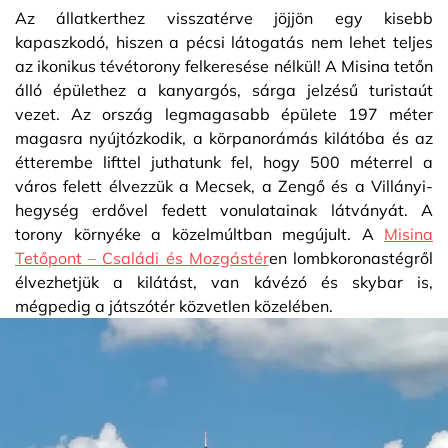
Az állatkerthez visszatérve jöjjön egy kisebb
kapaszkodó, hiszen a pécsi látogatás nem lehet teljes
az ikonikus tévétorony felkeresése nélkül! A Misina tetőn
álló épülethez a kanyargós, sárga jelzésű turistaút
vezet. Az ország legmagasabb épülete 197 méter
magasra nyújtózkodik, a körpanorámás kilátóba és az
étterembe lifttel juthatunk fel, hogy 500 méterrel a
város felett élvezzük a Mecsek, a Zengő és a Villányi-
hegység erdővel fedett vonulatainak látványát. A
torony környéke a közelmúltban megújult. A
Misina
Tetőpont – Családi és Mozgástér
en lombkoronastégről
élvezhetjük a kilátást, van kávézó és skybar is,
mégpedig a játszótér közvetlen közelében.