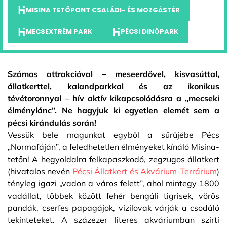
MISINA TETŐPONT CSALÁDI- ÉS MOZGÁSTÉR
MECSEXTRÉM PARK
PÉCSI DINÓPARK
Számos attrakcióval – meseerdővel, kisvasúttal,
állatkerttel, kalandparkkal és az ikonikus
tévétoronnyal – hív aktív kikapcsolódásra a „mecseki
élménylánc”. Ne hagyjuk ki egyetlen elemét sem a
pécsi kirándulás során!
Vessük bele magunkat egyből a sűrűjébe Pécs
„Normafáján”, a feledhetetlen élményeket kínáló Misina-
tetőn! A hegyoldalra felkapaszkodó, zegzugos állatkert
(hivatalos nevén
Pécsi Állatkert és Akvárium-Terrárium
)
tényleg igazi „vadon a város felett”, ahol mintegy 1800
vadállat, többek között fehér bengáli tigrisek, vörös
pandák, cserfes papagájok, vízilovak várják a csodáló
tekinteteket. A százezer literes akváriumban szirti