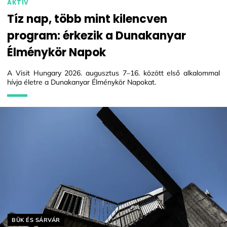
AKTÍV
Tíz nap, több mint kilencven
program: érkezik a Dunakanyar
Élménykör Napok
A Visit Hungary 2026. augusztus 7–16. között első alkalommal
hívja életre a Dunakanyar Élménykör Napokat.
Helyszín címkék:
BÜK ÉS SÁRVÁR