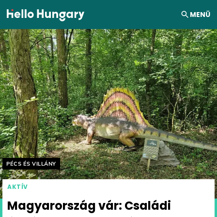
Ugrás a tartalomhoz
MENÜ
Helyszín címkék:
PÉCS ÉS VILLÁNY
AKTÍV
Magyarország vár: Családi