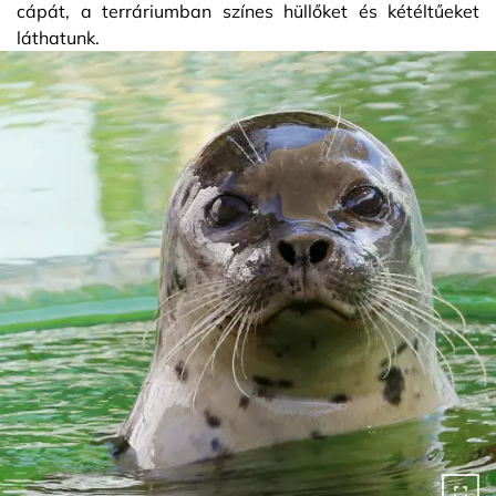
cápát, a terráriumban színes hüllőket és kétéltűeket
láthatunk.