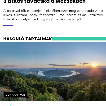
3 titkos tavacska a Mecsekben
A baranyai fák és cserjék ölelésében ezer meg ezer csoda vár a
lelkes túrázóra, hogy felfedezze. Íme három titkos, szakrális
tavacska, amelyek csak úgy sugározzák az energiát.
HASONLÓ TARTALMAK
Helyszín címkék:
DUNAKANYAR