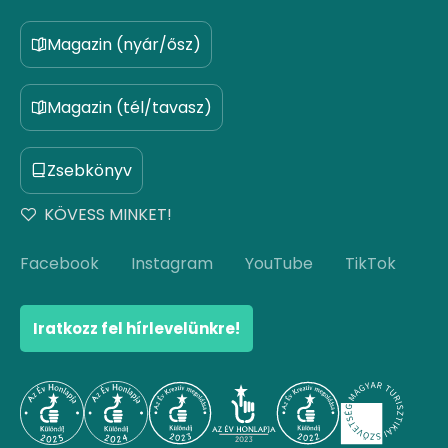
Magazin (nyár/ősz)
Magazin (tél/tavasz)
Zsebkönyv
KÖVESS MINKET!
Facebook
Instagram
YouTube
TikTok
Iratkozz fel hírlevelünkre!