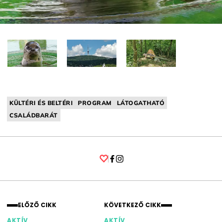
KÜLTÉRI ÉS BELTÉRI
PROGRAM
LÁTOGATHATÓ
CSALÁDBARÁT
Facebook
Instagram
ELŐZŐ CIKK
KÖVETKEZŐ CIKK
AKTÍV
AKTÍV