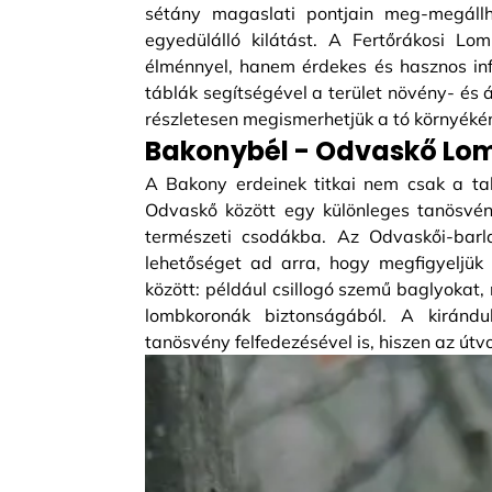
sétány magaslati pontjain meg-megállh
egyedülálló kilátást. A Fertőrákosi L
élménnyel, hanem érdekes és hasznos in
táblák segítségével a terület növény- és 
részletesen megismerhetjük a tó környéké
Bakonybél - Odvaskő Lo
A Bakony erdeinek titkai nem csak a tal
Odvaskő között egy különleges tanösvén
természeti csodákba. Az Odvaskői-bar
lehetőséget ad arra, hogy megfigyeljük
között: például csillogó szemű baglyokat
lombkoronák biztonságából. A kirándu
tanösvény felfedezésével is, hiszen az útv