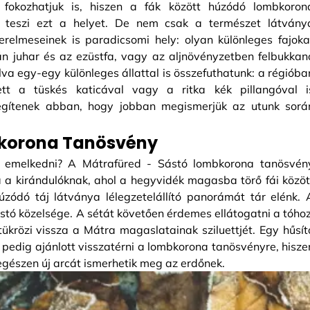
 fokozhatjuk is, hiszen a fák között húzódó lombkoron
é teszi ezt a helyet. De nem csak a természet látvány
relmeseinek is paradicsomi hely: olyan különleges fajoka
pán juhar és az ezüstfa, vagy az aljnövényzetben felbukkan
álva egy-egy különleges állattal is összefuthatunk: a régióba
t a tüskés katicával vagy a ritka kék pillangóval i
segítenek abban, hogy jobban megismerjük az utunk sorá
bkorona Tanösvény
 emelkedni? A Mátrafüred - Sástó lombkorona tanösvén
a a kirándulóknak, ahol a hegyvidék magasba törő fái közöt
zódó táj látványa lélegzetelállító panorámát tár elénk. 
stó közelsége. A sétát követően érdemes ellátogatni a tóhoz
tükrözi vissza a Mátra magaslatainak sziluettjét. Egy hűsít
pedig ajánlott visszatérni a lombkorona tanösvényre, hisze
gészen új arcát ismerhetik meg az erdőnek.