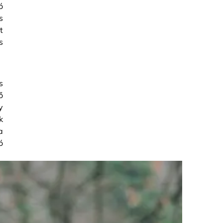
ó
s
t
s
s
ő
y
k
a
ó