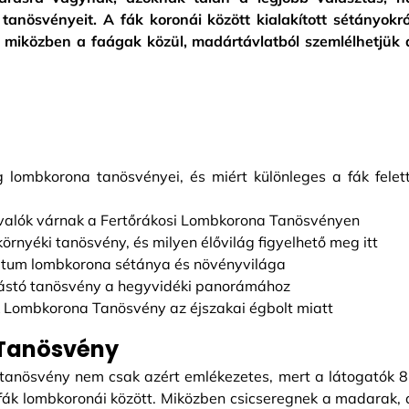
tanösvényeit. A fák koronái között kialakított sétányokró
, miközben a faágak közül, madártávlatból szemlélhetjük 
 lombkorona tanösvényei, és miért különleges a fák felett
ivalók várnak a Fertőrákosi Lombkorona Tanösvényen
nyéki tanösvény, és milyen élővilág figyelhető meg itt
étum lombkorona sétánya és növényvilága
ástó tanösvény a hegyvidéki panorámához
rk Lombkorona Tanösvény az éjszakai égbolt miatt
 Tanösvény
s tanösvény nem csak azért emlékezetes, mert a látogatók 8
ák lombkoronái között. Miközben csicseregnek a madarak, 