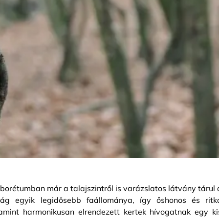
rétumban már a talajszintről is varázslatos látvány tárul 
szág egyik legidősebb faállománya, így őshonos és ritk
lamint harmonikusan elrendezett kertek hívogatnak egy ki