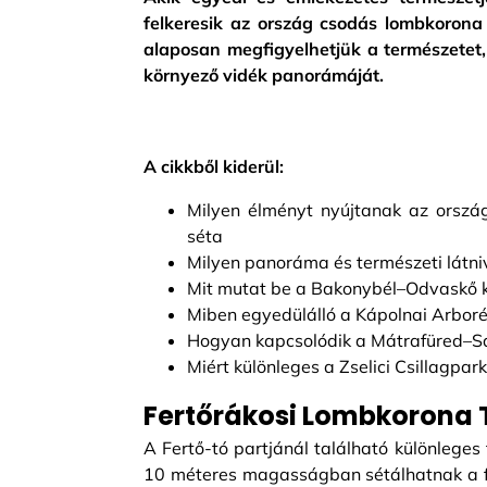
felkeresik az ország csodás lombkorona 
alaposan megfigyelhetjük a természetet
környező vidék panorámáját.
A cikkből kiderül:
Milyen élményt nyújtanak az ország
séta
Milyen panoráma és természeti látn
Mit mutat be a Bakonybél–Odvaskő kör
Miben egyedülálló a Kápolnai Arbor
Hogyan kapcsolódik a Mátrafüred–S
Miért különleges a Zselici Csillagpa
Fertőrákosi Lombkorona
A Fertő-tó partjánál található különlege
10 méteres magasságban sétálhatnak a f