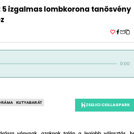
n: 5 izgalmas lombkorona tanösvény
oz
Facebo
0:00
ORÁMA
KUTYABARÁT
ZSELICI CSILLAGPARK
járásra vágynak, azoknak talán a legjobb választás, h