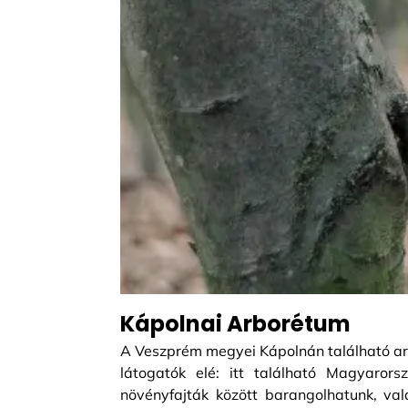
Kápolnai Arborétum
A Veszprém megyei Kápolnán található arbo
látogatók elé: itt található Magyaror
növényfajták között barangolhatunk, va