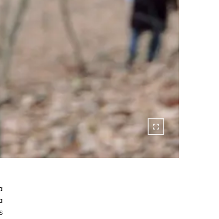
a
a
s