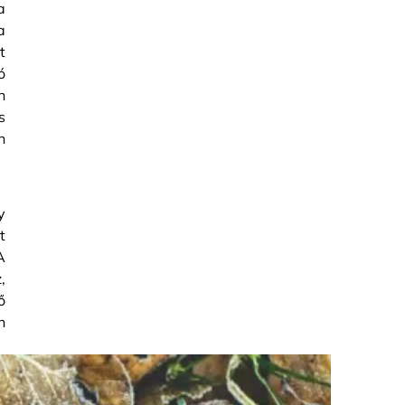
a
a
t
ó
n
s
n
y
t
A
,
ő
n