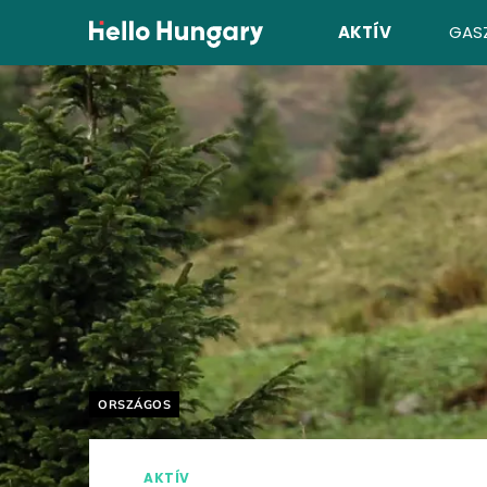
Ugrás a tartalomhoz
AKTÍV
GAS
Helyszín címkék:
ORSZÁGOS
AKTÍV