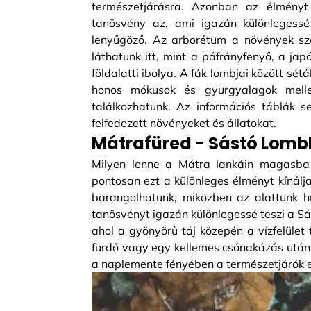
természetjárásra. Azonban az élményt
tanösvény az, ami igazán különlegess
lenyűgöző. Az arborétum a növények sze
láthatunk itt, mint a páfrányfenyő, a ja
földalatti ibolya. A fák lombjai között sét
honos mókusok és gyurgyalagok mellet
találkozhatunk. Az információs táblák 
felfedezett növényeket és állatokat.
Mátrafüred - Sástó Lom
Milyen lenne a Mátra lankáin magasba
pontosan ezt a különleges élményt kínálj
barangolhatunk, miközben az alattunk hú
tanösvényt igazán különlegessé teszi a Sá
ahol a gyönyörű táj közepén a vízfelület 
fürdő vagy egy kellemes csónakázás után 
a naplemente fényében a természetjárók e