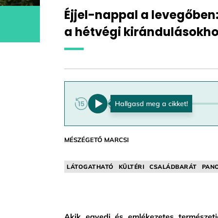
Éjjel-nappal a levegőbe
a hétvégi kirándulásokh
0:00
MÉSZÉGETŐ MARCSI
LÁTOGATHATÓ
KÜLTÉRI
CSALÁDBARÁT
PAN
Akik egyedi és emlékezetes természet