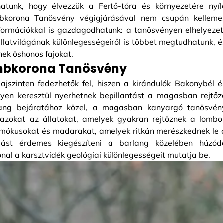
atunk, hogy élvezzük a Fertő-tóra és környezetére nyíl
ombkorona Tanösvény végigjárásával nem csupán kelleme
formációkkal is gazdagodhatunk: a tanösvényen elhelyezet
állatvilágának különlegességeiről is többet megtudhatunk, é
nek őshonos fajokat.
mbkorona Tanösvény
ajszinten fedezhetők fel, hiszen a kirándulók Bakonybél é
yen keresztül nyerhetnek bepillantást a magasban rejtőz
lang bejáratához közel, a magasban kanyargó tanösvén
 azokat az állatokat, amelyek gyakran rejtőznek a lombo
, mókusokat és madarakat, amelyek ritkán merészkednek le 
lást érdemes kiegészíteni a barlang közelében húzód
onal a karsztvidék geológiai különlegességeit mutatja be.