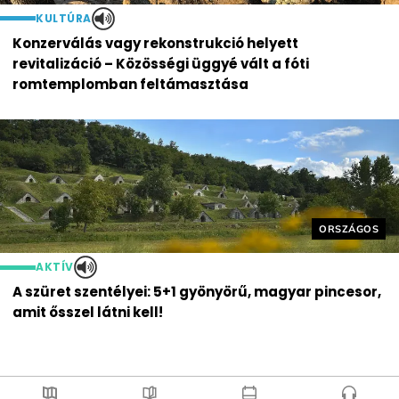
KULTÚRA
Konzerválás vagy rekonstrukció helyett
revitalizáció – Közösségi üggyé vált a fóti
romtemplomban feltámasztása
Helyszín cím
ORSZÁGOS
AKTÍV
A szüret szentélyei: 5+1 gyönyörű, magyar pincesor,
amit ősszel látni kell!