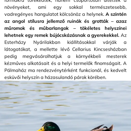
növényeket, ami egy sokkal természetesebb,
vadregényes hangulatot kölcsönöz a helynek.
A szintén
az angol stílusra jellemző ruinák és grották – azaz
műromok és műbarlangok – tökéletes helyszínei
lehetnek egy remek bújócskázásnak a gyerekekkel.
Az
Esterházy Nyárilakban kiállításokkal várják a
látogatókat, a mellette lévő Cellarius Kincsesházban
pedig megvásárolhatjuk a környékbeli mesterek
kézműves alkotásait és a helyi termelők finomságait. A
Pálmaház ma rendezvénytérként funkcionál, és kedvelt
esküvői helyszín a házasulandó párok körében.