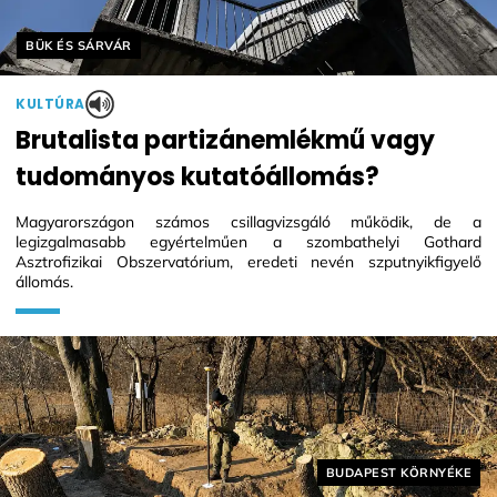
Helyszín címkék:
BÜK ÉS SÁRVÁR
KULTÚRA
Brutalista partizánemlékmű vagy
tudományos kutatóállomás?
Magyarországon számos csillagvizsgáló működik, de a
legizgalmasabb egyértelműen a szombathelyi Gothard
Asztrofizikai Obszervatórium, eredeti nevén szputnyikfigyelő
állomás.
Helyszín címkék:
BUDAPEST KÖRNYÉKE