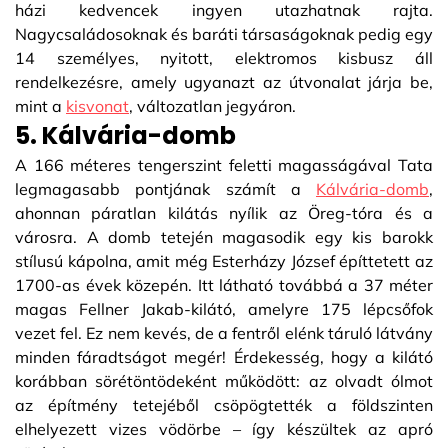
házi kedvencek ingyen utazhatnak rajta.
Nagycsaládosoknak és baráti társaságoknak pedig egy
14 személyes, nyitott, elektromos kisbusz áll
rendelkezésre, amely ugyanazt az útvonalat járja be,
mint a
kisvonat
, változatlan jegyáron.
5. Kálvária-domb
A 166 méteres tengerszint feletti magasságával Tata
legmagasabb pontjának számít a
Kálvária-domb
,
ahonnan páratlan kilátás nyílik az Öreg-tóra és a
városra. A domb tetején magasodik egy kis barokk
stílusú kápolna, amit még Esterházy József építtetett az
1700-as évek közepén. Itt látható továbbá a 37 méter
magas Fellner Jakab-kilátó, amelyre 175 lépcsőfok
vezet fel. Ez nem kevés, de a fentről elénk táruló látvány
minden fáradtságot megér! Érdekesség, hogy a kilátó
korábban sörétöntödeként működött: az olvadt ólmot
az építmény tetejéből csöpögtették a földszinten
elhelyezett vizes vödörbe – így készültek az apró