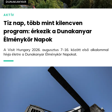
Helyszín címkék:
DUNAKANYAR
AKTÍV
Tíz nap, több mint kilencven
program: érkezik a Dunakanyar
Élménykör Napok
A Visit Hungary 2026. augusztus 7–16. között első alkalommal
hívja életre a Dunakanyar Élménykör Napokat.