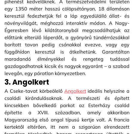
pihenést kedvelőknek. A természetvédelmi területen
egy 1350 méter hosszú cölöpsétányon, 18 állomáson
keresztül fedezhetjük fel a láp egyedülálló állat- és
növényvilágát, méghozzá interaktív módon. A Nagy-
Égeresben lévő kilátótoronyból megcsodálhatjuk az
előttünk elterülő láperdőt, a gyönyörű tündérrózsákkal
borított tavon pedig csónakkal evezve, vagy egy
függőhídon keresztül is átkelhetünk. Garantáltan
maradandó élményekkel és rengeteg tudással
gazdagodhatnak kicsik és nagyok egyaránt – a szabad
levegőn, egy páratlan környezetben.
3. Angolkert
A Cseke-tavat körbeölelő
Angolkert
ideális helyszíne a
családi kirándulásoknak. A természeti és épített
kincsekben bővelkedő parkot az Esterházy család
építette a XVIII. században, amely akkoriban
Magyarország első angol típusú kertje volt. A francia
kertektől eltérően, itt nem a szigorúan elrendezett
formákra törekedtek, hanem csoportosan ültették a