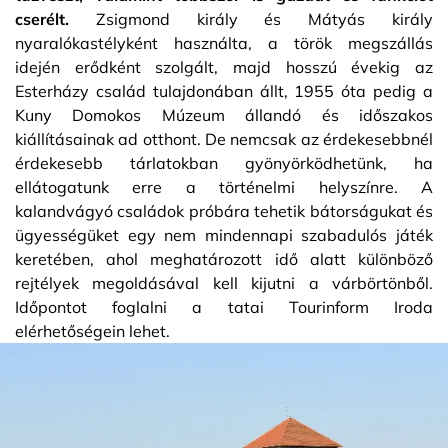
cserélt.
Zsigmond király és Mátyás király
nyaralókastélyként használta, a török megszállás
idején erődként szolgált, majd hosszú évekig az
Esterházy család tulajdonában állt, 1955 óta pedig a
Kuny Domokos Múzeum állandó és időszakos
kiállításainak ad otthont. De nemcsak az érdekesebbnél
érdekesebb tárlatokban gyönyörködhetünk, ha
ellátogatunk erre a történelmi helyszínre. A
kalandvágyó családok próbára tehetik bátorságukat és
ügyességüket egy nem mindennapi szabadulós játék
keretében, ahol meghatározott idő alatt különböző
rejtélyek megoldásával kell kijutni a várbörtönből.
Időpontot foglalni a tatai Tourinform Iroda
elérhetőségein lehet.