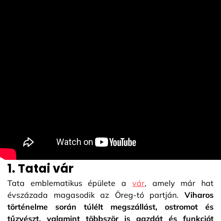
1. Tatai vár
Tata emblematikus épülete a
vár
, amely már hat
évszázada magasodik az Öreg-tó partján.
Viharos
történelme során túlélt megszállást, ostromot és
tűzvészt, valamint többször is gazdát és funkciót