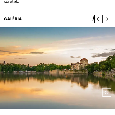
sörétek.
GALÉRIA
/