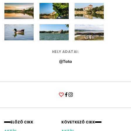
HELY ADATAI:
@Tata
Facebook
Instagram
ELŐZŐ CIKK
KÖVETKEZŐ CIKK