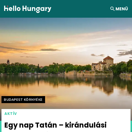
Ugrás a tartalomhoz
MENÜ
Helyszín címkék:
BUDAPEST KÖRNYÉKE
AKTÍV
Egy nap Tatán – kirándulási