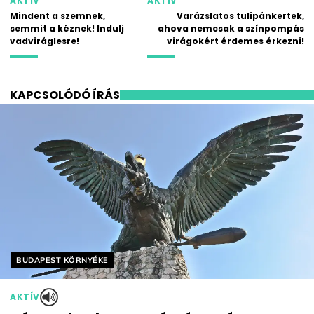
AKTÍV
AKTÍV
Mindent a szemnek,
Varázslatos tulipánkertek,
semmit a kéznek! Indulj
ahova nemcsak a színpompás
vadviráglesre!
virágokért érdemes érkezni!
KAPCSOLÓDÓ ÍRÁS
Helyszín címkék:
BUDAPEST KÖRNYÉKE
AKTÍV