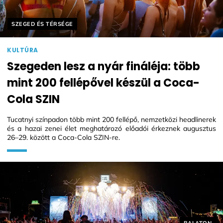
Helyszín címkék:
SZEGED ÉS TÉRSÉGE
KULTÚRA
Szegeden lesz a nyár fináléja: több
mint 200 fellépővel készül a Coca-
Cola SZIN
Tucatnyi színpadon több mint 200 fellépő, nemzetközi headlinerek
és a hazai zenei élet meghatározó előadói érkeznek augusztus
26–29. között a Coca-Cola SZIN-re.
Helyszín cí