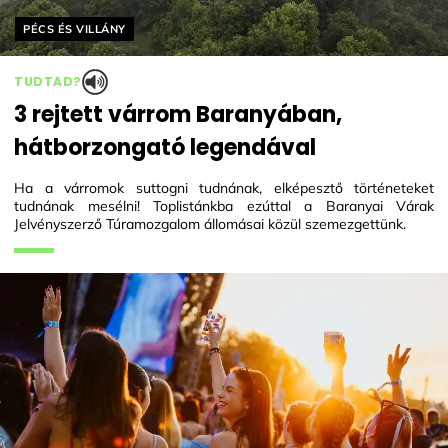
Helyszín címkék:
PÉCS ÉS VILLÁNY
TUDTAD?
3 rejtett várrom Baranyában,
hátborzongató legendával
Ha a várromok suttogni tudnának, elképesztő történeteket
tudnának mesélni! Toplistánkba ezúttal a Baranyai Várak
Jelvényszerző Túramozgalom állomásai közül szemezgettünk.