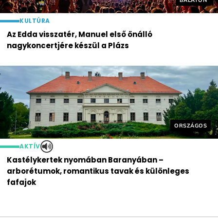
BALATON
KULTÚRA
Az Edda visszatér, Manuel első önálló
nagykoncertjére készül a Plázs
Helyszín cím
ORSZÁGOS
AKTÍV
Kastélykertek nyomában Baranyában –
arborétumok, romantikus tavak és különleges
fafajok