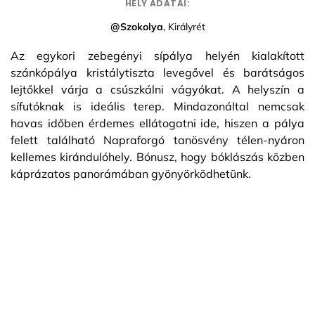
HELY ADATAI:
@Szokolya
, Királyrét
Az egykori zebegényi sípálya helyén kialakított
szánkópálya kristálytiszta levegővel és barátságos
lejtőkkel várja a csúszkálni vágyókat. A helyszín a
sífutóknak is ideális terep. Mindazonáltal nemcsak
havas időben érdemes ellátogatni ide, hiszen a pálya
felett található Napraforgó tanösvény télen-nyáron
kellemes kirándulóhely. Bónusz, hogy bóklászás közben
káprázatos panorámában gyönyörködhetünk.