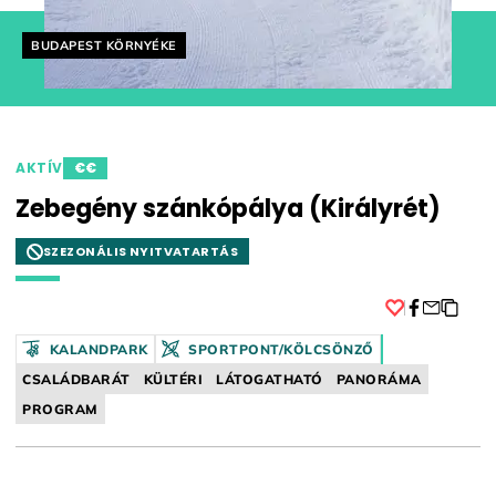
Helyszín címkék:
BUDAPEST KÖRNYÉKE
AKTÍV
€€
Zebegény szánkópálya (Királyrét)
SZEZONÁLIS NYITVATARTÁS
Facebook
KALANDPARK
SPORTPONT/KÖLCSÖNZŐ
CSALÁDBARÁT
KÜLTÉRI
LÁTOGATHATÓ
PANORÁMA
PROGRAM