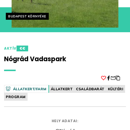
Helyszín címkék:
BUDAPEST KÖRNYÉKE
AKTÍV
€€
Nógrád Vadaspark
Facebook
ÁLLATKERT/FARM
ÁLLATKERT
CSALÁDBARÁT
KÜLTÉRI
PROGRAM
HELY ADATAI: