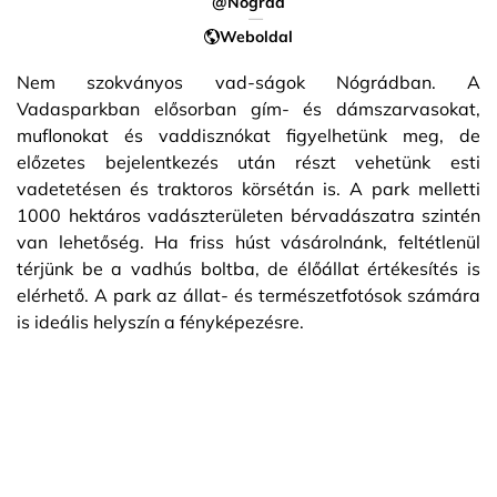
@Nógrád
Weboldal
Nem szokványos vad-ságok Nógrádban. A
Vadasparkban elősorban gím- és dámszarvasokat,
muflonokat és vaddisznókat figyelhetünk meg, de
előzetes bejelentkezés után részt vehetünk esti
vadetetésen és traktoros körsétán is. A park melletti
1000 hektáros vadászterületen bérvadászatra szintén
van lehetőség. Ha friss húst vásárolnánk, feltétlenül
térjünk be a vadhús boltba, de élőállat értékesítés is
elérhető. A park az állat- és természetfotósok számára
is ideális helyszín a fényképezésre.