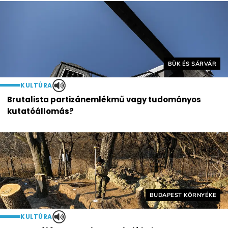
Helyszín címkék:
BÜK ÉS SÁRVÁR
KULTÚRA
Brutalista partizánemlékmű vagy tudományos
kutatóállomás?
Helyszín címkék:
BUDAPEST KÖRNYÉKE
KULTÚRA