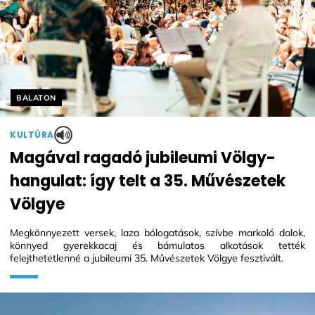
Helyszín címkék:
BALATON
KULTÚRA
Magával ragadó jubileumi Völgy-
hangulat: így telt a 35. Művészetek
Völgye
Megkönnyezett versek, laza bólogatások, szívbe markoló dalok,
könnyed gyerekkacaj és bámulatos alkotások tették
felejthetetlenné a jubileumi 35. Művészetek Völgye fesztivált.