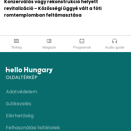
Konzerválás vagy rekonstrukció helyett
revitalizáció – Közösségi üggyé vált a fóti
romtemplomban feltámasztása
Térkép
Magazin
Programok
Audio guide
OLDALTÉRKÉP
Adatvédelem
Sütikezelés
Elérhetőség
Felhasználási feltételek