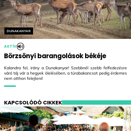
Helyszín címkék:
DUNAKANYAR
AKTÍV
Börzsönyi barangolások békéje
Kalandra fel, irány a Dunakanyar! Szebbnél szebb felfedezésre
váró táj vár a hegyek ölelésében, a túrabakancsot pedig érdemes
nem otthon felejteni!
KAPCSOLÓDÓ CIKKEK