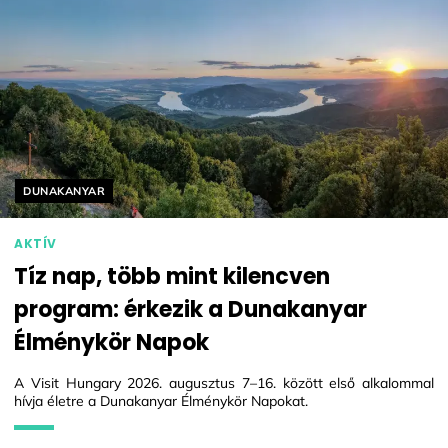
Helyszín címkék:
DUNAKANYAR
AKTÍV
Tíz nap, több mint kilencven
program: érkezik a Dunakanyar
Élménykör Napok
A Visit Hungary 2026. augusztus 7–16. között első alkalommal
hívja életre a Dunakanyar Élménykör Napokat.