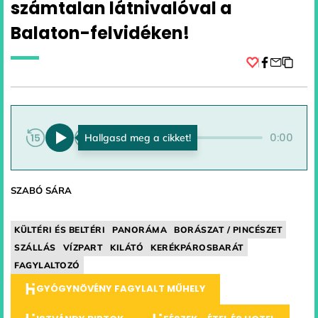
számtalan látnivalóval a
Balaton-felvidéken!
Facebook
0:00
0:00
SZABÓ SÁRA
KÜLTÉRI ÉS BELTÉRI
PANORÁMA
BORÁSZAT / PINCÉSZET
SZÁLLÁS
VÍZPART
KILÁTÓ
KERÉKPÁROSBARÁT
FAGYLALTOZÓ
GYÓGYNÖVÉNY FAGYLALT MŰHELY