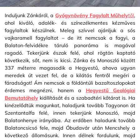
Induljunk Zánkáról, a
Gyógynövény Fagylalt Műhely
től
,
ahol kiváló, adalék- és színezékmentes kézműves
fagylaltok készülnek. Meleg szívvel ajánljuk a sós
vajkaramell fagylaltot – de itt nemcsak a fagyi, a
Balaton-felvidékre táruló panoráma is magával
ragadó. Tekerjünk észak felé, ahol rögtön kaptató
következik, sőt, nem is kicsi. Zánka és Monoszló között
337 méterre magasodik a Hegyestű, ahova ugyan
meredek út vezet fel, de a kilátás fentről megéri a
fáradságot! Ám nemcsak a földöntúli bazaltoszlopokat
érdemes megnézni, hanem a
Hegyestű Geológiai
Bemutatóhely
kiállítását és a szabadtéri kőtárat is. Ha
kinézelődtük magunkat, haladjunk tovább Tagyonon át
Szentantalfa felé, innen tekerjünk Monoszló, majd
Balatonhenye irányába. Az erdőben haladunk tovább
Balatoncsicsó fele, majd Óbudavár után Mencshely a
következő állomásunk. Innen délnek fordulunk, majd