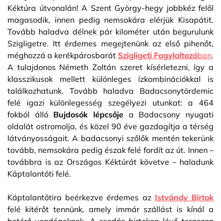
Kéktúra útvonalán! A Szent György-hegy jobbkéz felől
magasodik, innen pedig nemsokára elérjük Kisapátit.
Tovább haladva délnek pár kilométer után begurulunk
Szigligetre. Itt érdemes megejtenünk az első pihenőt,
méghozzá a kerékpárosbarát
Szigligeti Fagylaltozó
ban
.
A tulajdonos Németh Zoltán szeret kísérletezni, így a
klasszikusok mellett különleges ízkombinációkkal is
találkozhatunk. Tovább haladva Badacsonytördemic
felé igazi különlegesség szegélyezi utunkat: a 464
fokból álló
Bujdosók lépcsője
a Badacsony nyugati
oldalát ostromolja, és közel 90 éve gazdagítja a térség
látványosságait. A badacsonyi szőlők mentén tekerünk
tovább, nemsokára pedig észak felé fordít az út. Innen –
továbbra is az Országos Kéktúrát követve – haladunk
Káptalantóti felé.
Káptalantótira beérkezve érdemes az
Istvándy Birtok
felé kitérőt tennünk, amely immár szállást is kínál a
betérő vendégeknek. A csodás birtokon lévő teraszon