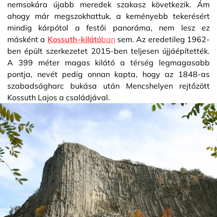
nemsokára újabb meredek szakasz következik. Ám
ahogy már megszokhattuk, a keményebb tekerésért
mindig kárpótol a festői panoráma, nem lesz ez
másként a
Kossuth-kilátó
ban
sem. Az eredetileg 1962-
ben épült szerkezetet 2015-ben teljesen újjáépítették.
A 399 méter magas kilátó a térség legmagasabb
pontja, nevét pedig onnan kapta, hogy az 1848-as
szabadságharc bukása után Mencshelyen rejtőzött
Kossuth Lajos a családjával.