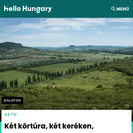
Ugrás a tartalomhoz
MENÜ
Helyszín címkék:
BALATON
AKTÍV
Két körtúra, két keréken,