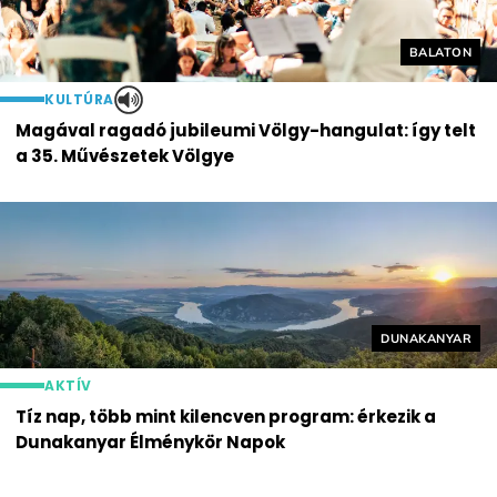
Helyszín cí
BALATON
KULTÚRA
Magával ragadó jubileumi Völgy-hangulat: így telt
a 35. Művészetek Völgye
Helyszín címké
DUNAKANYAR
AKTÍV
Tíz nap, több mint kilencven program: érkezik a
Dunakanyar Élménykör Napok