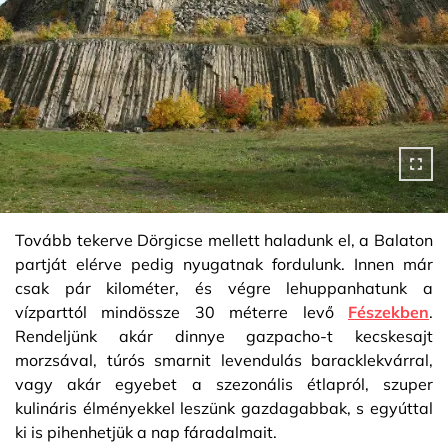
Tovább tekerve Dörgicse mellett haladunk el, a Balaton
partját elérve pedig nyugatnak fordulunk. Innen már
csak pár kilométer, és végre lehuppanhatunk a
vízparttól mindössze 30 méterre levő
Fészekben
.
Rendeljünk akár dinnye gazpacho-t kecskesajt
morzsával, túrós smarnit levendulás baracklekvárral,
vagy akár egyebet a szezonális étlapról, szuper
kulináris élményekkel leszünk gazdagabbak, s egyúttal
ki is pihenhetjük a nap fáradalmait.