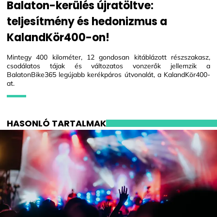
Balaton-kerülés újratöltve:
teljesítmény és hedonizmus a
KalandKör400-on!
Mintegy 400 kilométer, 12 gondosan kitáblázott részszakasz,
csodálatos tájak és változatos vonzerők jellemzik a
BalatonBike365 legújabb kerékpáros útvonalát, a KalandKör400-
at.
HASONLÓ TARTALMAK