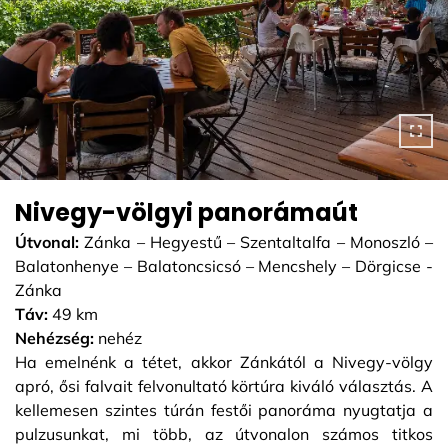
Nivegy-völgyi panorámaút
Útvonal:
Zánka – Hegyestű – Szentaltalfa – Monoszló –
Balatonhenye – Balatoncsicsó – Mencshely – Dörgicse -
Zánka
Táv:
49 km
Nehézség:
nehéz
Ha emelnénk a tétet, akkor Zánkától a Nivegy-völgy
apró, ősi falvait felvonultató körtúra kiváló választás. A
kellemesen szintes túrán festői panoráma nyugtatja a
pulzusunkat, mi több, az útvonalon számos titkos