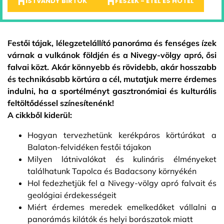
ISTVÁNDY BIRTOK
FÉSZEK - ÉTEL ÉS HOTEL
Festői tájak, lélegzetelállító panoráma és fenséges ízek
várnak a vulkánok földjén és a Nivegy-völgy apró, ősi
falvai közt. Akár könnyebb és rövidebb, akár hosszabb
és technikásabb körtúra a cél, mutatjuk merre érdemes
indulni, ha a sportélményt gasztronómiai és kulturális
feltöltődéssel színesítenénk!
A cikkből kiderül:
Hogyan tervezhetünk kerékpáros körtúrákat a
Balaton-felvidéken festői tájakon
Milyen látnivalókat és kulináris élményeket
találhatunk Tapolca és Badacsony környékén
Hol fedezhetjük fel a Nivegy-völgy apró falvait és
geológiai érdekességeit
Miért érdemes meredek emelkedőket vállalni a
panorámás kilátók és helyi borászatok miatt