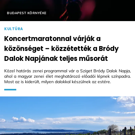
Helyszín címkék:
BUDAPEST KÖRNYÉKE
KULTÚRA
Koncertmaratonnal várják a
közönséget – közzétették a Bródy
Dalok Napjának teljes műsorát
Közel hatórás zenei programmal vár a Sziget Bródy Dalok Napja,
ahol a magyar zenei élet meghatározó előadói lépnek színpadra.
Most az is kiderült, milyen dalokkal készülnek az estére.