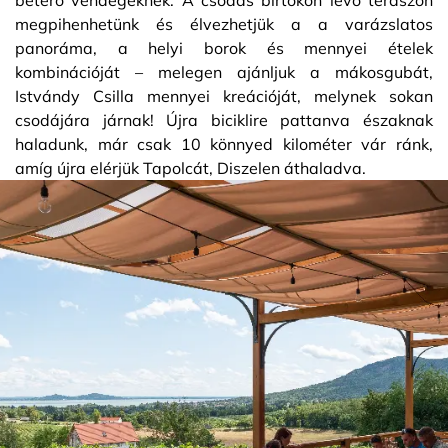
megpihenhetünk és élvezhetjük a a varázslatos
panoráma, a helyi borok és mennyei ételek
kombinációját – melegen ajánljuk a mákosgubát,
Istvándy Csilla mennyei kreációját, melynek sokan
csodájára járnak! Újra biciklire pattanva északnak
haladunk, már csak 10 könnyed kilométer vár ránk,
amíg újra elérjük Tapolcát, Diszelen áthaladva.