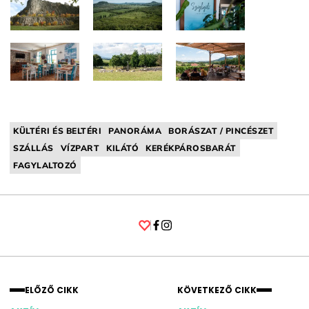
KÜLTÉRI ÉS BELTÉRI
PANORÁMA
BORÁSZAT / PINCÉSZET
SZÁLLÁS
VÍZPART
KILÁTÓ
KERÉKPÁROSBARÁT
FAGYLALTOZÓ
Facebook
Instagram
ELŐZŐ CIKK
KÖVETKEZŐ CIKK