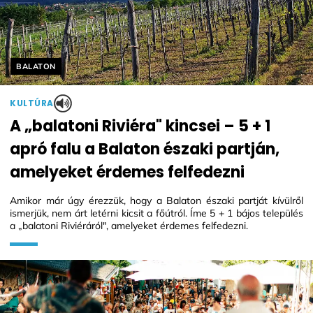
Helyszín címkék:
BALATON
KULTÚRA
A „balatoni Riviéra" kincsei – 5 + 1
apró falu a Balaton északi partján,
amelyeket érdemes felfedezni
Amikor már úgy érezzük, hogy a Balaton északi partját kívülről
ismerjük, nem árt letérni kicsit a főútról. Íme 5 + 1 bájos település
a „balatoni Riviéráról", amelyeket érdemes felfedezni.