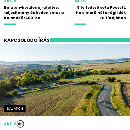
AKTÍV
AKTÍV
Balaton-kerülés újratöltve:
5 felfedező séta Pécsett,
teljesítmény és hedonizmus a
ha elmerülnél a régi idők
KalandKör400-on!
kultúrájában
KAPCSOLÓDÓ ÍRÁS
Helyszín címkék:
BALATON
AKTÍV