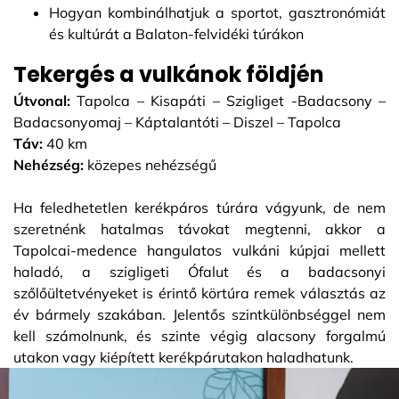
Hogyan kombinálhatjuk a sportot, gasztronómiát
és kultúrát a Balaton-felvidéki túrákon
Tekergés a vulkánok földjén
Útvonal:
Tapolca – Kisapáti – Szigliget -Badacsony –
Badacsonyomaj – Káptalantóti – Diszel – Tapolca
Táv:
40 km
Nehézség:
közepes nehézségű
Ha feledhetetlen kerékpáros túrára vágyunk, de nem
szeretnénk hatalmas távokat megtenni, akkor a
Tapolcai-medence hangulatos vulkáni kúpjai mellett
haladó, a szigligeti Ófalut és a badacsonyi
szőlőültetvényeket is érintő körtúra remek választás az
év bármely szakában. Jelentős szintkülönbséggel nem
kell számolnunk, és szinte végig alacsony forgalmú
utakon vagy kiépített kerékpárutakon haladhatunk.