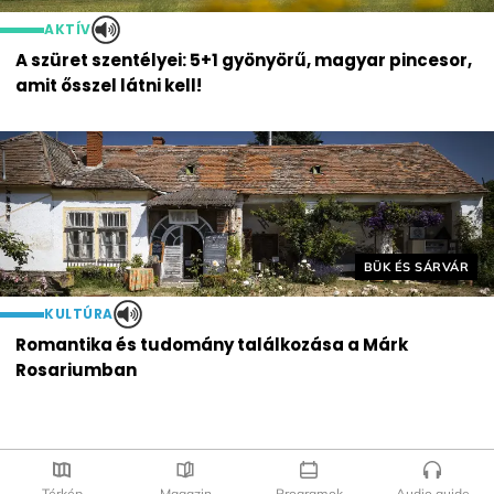
AKTÍV
A szüret szentélyei: 5+1 gyönyörű, magyar pincesor,
amit ősszel látni kell!
Helyszín címkék:
BÜK ÉS SÁRVÁR
KULTÚRA
Romantika és tudomány találkozása a Márk
Rosariumban
Térkép
Magazin
Programok
Audio guide