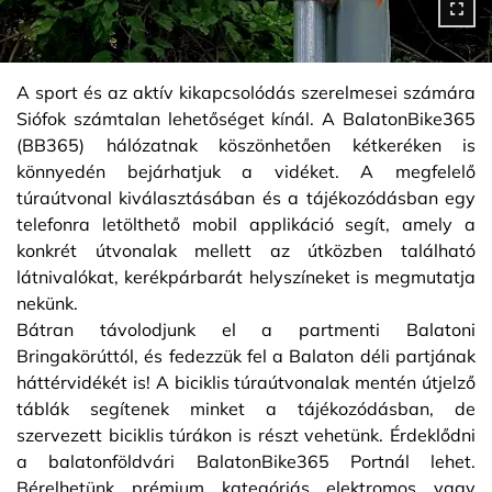
A sport és az aktív kikapcsolódás szerelmesei számára
Siófok számtalan lehetőséget kínál. A BalatonBike365
(BB365) hálózatnak köszönhetően kétkeréken is
könnyedén bejárhatjuk a vidéket. A megfelelő
túraútvonal kiválasztásában és a tájékozódásban egy
telefonra letölthető mobil applikáció segít, amely a
konkrét útvonalak mellett az útközben található
látnivalókat, kerékpárbarát helyszíneket is megmutatja
nekünk.
Bátran távolodjunk el a partmenti Balatoni
Bringakörúttól, és fedezzük fel a Balaton déli partjának
háttérvidékét is! A biciklis túraútvonalak mentén útjelző
táblák segítenek minket a tájékozódásban, de
szervezett biciklis túrákon is részt vehetünk. Érdeklődni
a balatonföldvári BalatonBike365 Portnál lehet.
Bérelhetünk prémium kategóriás elektromos vagy