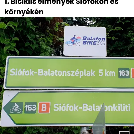
1. Biciklis élmények Siófokon és
környékén