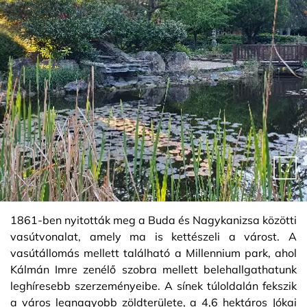
1861-ben nyitották meg a Buda és Nagykanizsa közötti
vasútvonalat, amely ma is kettészeli a várost. A
vasútállomás mellett található a Millennium park, ahol
Kálmán Imre zenélő szobra mellett belehallgathatunk
leghíresebb szerzeményeibe. A sínek túloldalán fekszik
a város legnagyobb zöldterülete, a 4,6 hektáros Jókai