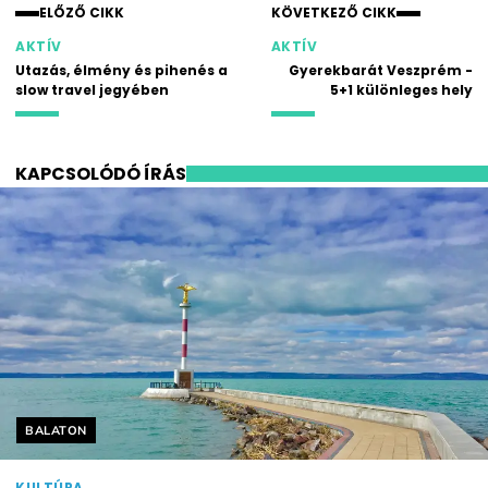
ELŐZŐ CIKK
KÖVETKEZŐ CIKK
AKTÍV
AKTÍV
Utazás, élmény és pihenés a
Gyerekbarát Veszprém -
slow travel jegyében
5+1 különleges hely
KAPCSOLÓDÓ ÍRÁS
Helyszín címkék:
BALATON
KULTÚRA