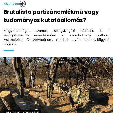
KULTÚRA
Brutalista partizánemlékmű vagy
tudományos kutatóállomás?
Magyarországon számos csillagvizsgáló működik, de a
legizgalmasabb egyértelműen a szombathelyi Gothard
Asztrofizikai Obszervatórium, eredeti nevén szputnyikfigyelő
állomás.
Helyszín címkék:
BUDAPEST KÖRNYÉKE