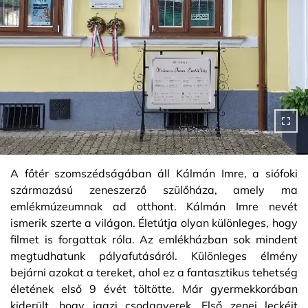
A főtér szomszédságában áll Kálmán Imre, a siófoki
származású zeneszerző szülőháza, amely ma
emlékmúzeumnak ad otthont. Kálmán Imre nevét
ismerik szerte a világon. Életútja olyan különleges, hogy
filmet is forgattak róla. Az emlékházban sok mindent
megtudhatunk pályafutásáról. Különleges élmény
bejárni azokat a tereket, ahol ez a fantasztikus tehetség
életének első 9 évét töltötte. Már gyermekkorában
kiderült, hogy igazi csodagyerek. Első zenei leckéit