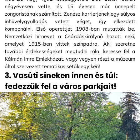
négyévesen vette, és 15 évesen már ünnepelt
zongoristának számított. Zenész karrierjének egy súlyos
ínhüvelygyulladás vetett véget, így elkezdett
komponálni. Első operettjét 1908-ban mutatták be.
Nemzetközi hírnevet a Csárdáskirálynő hozott neki,
amelyet 1915-ben vittek színpadra. Aki szeretne
további érdekességeket megtudni róla, keresse fel a
Kálmán Imre Emlékházat, vagy vegyen részt a múzeum
által szervezett tematikus séták egyikén!
3. Vasúti síneken innen és túl:
fedezzük fel a város parkjait!