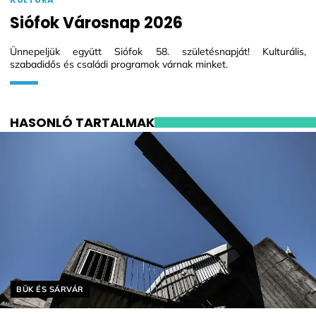
Siófok Városnap 2026
Ünnepeljük együtt Siófok 58. születésnapját! Kulturális,
szabadidős és családi programok várnak minket.
HASONLÓ TARTALMAK
Helyszín címkék:
BÜK ÉS SÁRVÁR