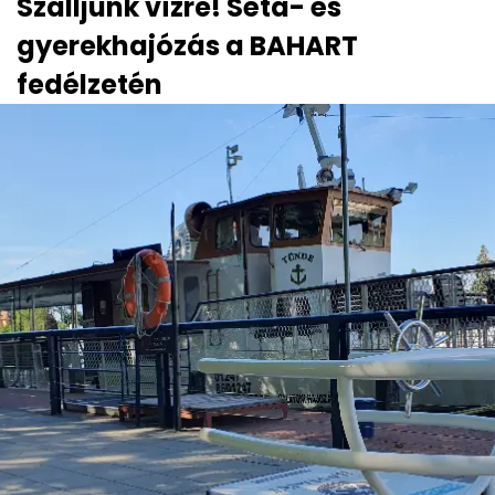
Szálljunk vízre! Séta- és
gyerekhajózás a BAHART
fedélzetén