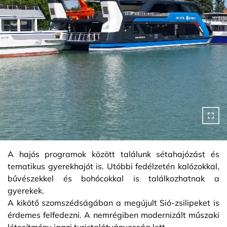
A hajós programok között találunk sétahajózást és
tematikus gyerekhajót is. Utóbbi fedélzetén kalózokkal,
bűvészekkel és bohócokkal is találkozhatnak a
gyerekek.
A kikötő szomszédságában a megújult Sió-zsilipeket is
érdemes felfedezni. A nemrégiben modernizált műszaki