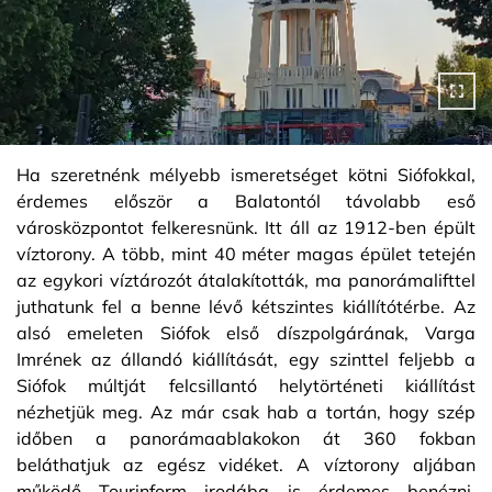
Ha szeretnénk mélyebb ismeretséget kötni Siófokkal,
érdemes először a Balatontól távolabb eső
városközpontot felkeresnünk. Itt áll az 1912-ben épült
víztorony. A több, mint 40 méter magas épület tetején
az egykori víztározót átalakították, ma panorámalifttel
juthatunk fel a benne lévő kétszintes kiállítótérbe. Az
alsó emeleten Siófok első díszpolgárának, Varga
Imrének az állandó kiállítását, egy szinttel feljebb a
Siófok múltját felcsillantó helytörténeti kiállítást
nézhetjük meg. Az már csak hab a tortán, hogy szép
időben a panorámaablakokon át 360 fokban
beláthatjuk az egész vidéket. A víztorony aljában
működő Tourinform irodába is érdemes benézni,