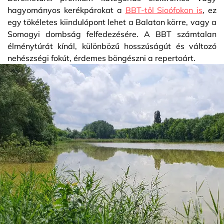
hagyományos kerékpárokat a
BBT-től Sioófokon is
, ez
egy tökéletes kiindulópont lehet a Balaton körre, vagy a
Somogyi dombság felfedezésére. A BBT számtalan
élménytúrát kínál, különbözű hosszúságút és változó
nehészségi fokút, érdemes böngészni a repertoárt.