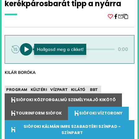
kerékpárosbarát tipp a nyárra
Facebook
0:00
0:00
KILÁR BORÓKA
PROGRAM
KÜLTÉRI
VÍZPART
KILÁTÓ
BBT
SIÓFOKI KÖZFORGALMÚ SZEMÉLYHAJÓ KIKÖTŐ
TOURINFORM SIÓFOK
SIÓFOKI VÍZTORONY
SIÓFOKI KÁLMÁN IMRE SZABADTÉRI SZÍNPAD -
SZÍNPART