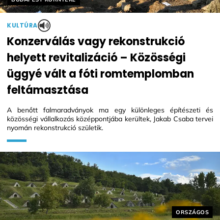
KULTÚRA
Konzerválás vagy rekonstrukció
helyett revitalizáció – Közösségi
üggyé vált a fóti romtemplomban
feltámasztása
A benőtt falmaradványok ma egy különleges építészeti és
közösségi vállalkozás középpontjába kerültek, Jakab Csaba tervei
nyomán rekonstrukció születik.
Helyszín cím
ORSZÁGOS