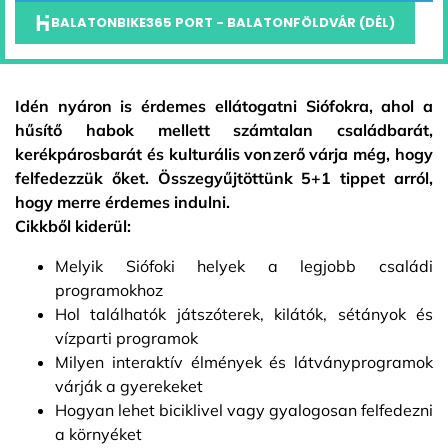
BALATONBIKE365 PORT - BALATONFÖLDVÁR (DÉL)
Idén nyáron is érdemes ellátogatni Siófokra, ahol a
hűsítő habok mellett számtalan családbarát,
kerékpárosbarát és kulturális vonzerő várja még, hogy
felfedezzük őket. Összegyűjtöttünk 5+1 tippet arról,
hogy merre érdemes indulni.
Cikkből kiderül:
Melyik Siófoki helyek a legjobb családi
programokhoz
Hol találhatók játszóterek, kilátók, sétányok és
vízparti programok
Milyen interaktív élmények és látványprogramok
várják a gyerekeket
Hogyan lehet biciklivel vagy gyalogosan felfedezni
a környéket