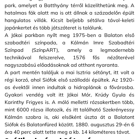
park, amelyet a Batthyány térről közelíthetünk meg. A
hatalmas fák alatt ma is ott állnak a századelőn épült
hangulatos villák. Kicsit beljebb sétálva távol-keleti
japánkertet és több játszóteret is találunk.
A Jókai parkban nyílt meg 1975-ben a Balaton első
szabadtéri színpada, a Kálmán Imre Szabadtéri
Színpad (SzínpART), amely a legmodernebb
technikával felszerelve, 1576 fős nézőterével
nagyszabású előadásoknak ad otthont nyaranta.
A part mentén találjuk a mai Isztria sétányt, itt volt a
régi korzó, ahol Siófok első szállodái épültek. Az 1920-
as évektől innen indultak a hidroplánok a fővárosba.
Gyakori vendég volt itt Jókai Mór, Krúdy Gyula és
Karinthy Frigyes is. A móló melletti rózsakertben több,
mint 6000 rózsa illatozik, és itt található Szekrényessy
Kálmán szobra is, aki elsőként úszta át a Balatont
Siófok és Balatonfüred között. 1880. augusztus 29-én 6
óra 40 perc alatt tette meg a kb. 14 kilométeres távot.