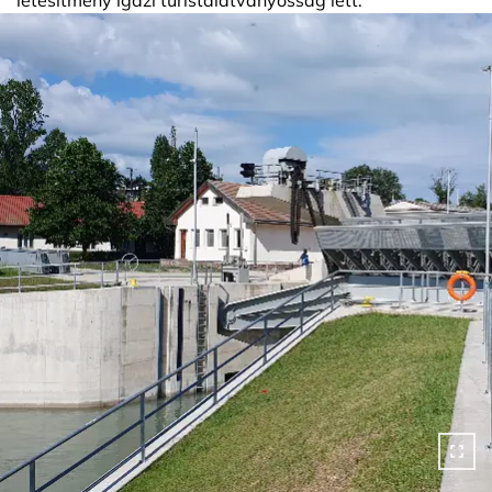
létesítmény igazi turistalátványosság lett.