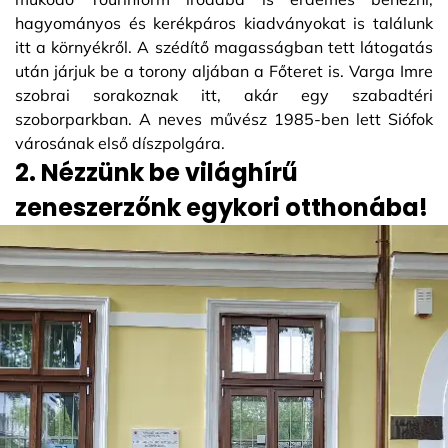
hagyományos és kerékpáros kiadványokat is találunk
itt a környékről. A szédítő magasságban tett látogatás
után járjuk be a torony aljában a Főteret is. Varga Imre
szobrai sorakoznak itt, akár egy szabadtéri
szoborparkban. A neves művész 1985-ben lett Siófok
városának első díszpolgára.
2. Nézzünk be világhírű
zeneszerzőnk egykori otthonába!