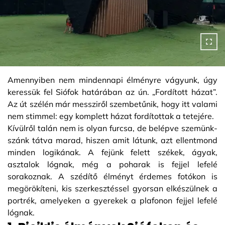
Amennyiben nem mindennapi élményre vágyunk, úgy
keressük fel Siófok határában az ún. „Fordított házat”.
Az út szélén már messziről szembetűnik, hogy itt valami
nem stimmel: egy komplett házat fordítottak a tetejére.
Kívülről talán nem is olyan furcsa, de belépve szemünk-
szánk tátva marad, hiszen amit látunk, azt ellentmond
minden logikának. A fejünk felett székek, ágyak,
asztalok lógnak, még a poharak is fejjel lefelé
sorakoznak. A szédítő élményt érdemes fotókon is
megörökíteni, kis szerkesztéssel gyorsan elkészülnek a
portrék, amelyeken a gyerekek a plafonon fejjel lefelé
lógnak.