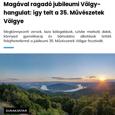
Magával ragadó jubileumi Völgy-
hangulat: így telt a 35. Művészetek
Völgye
Megkönnyezett versek, laza bólogatások, szívbe markoló dalok,
könnyed gyerekkacaj és bámulatos alkotások tették
felejthetetlenné a jubileumi 35. Művészetek Völgye fesztivált.
Helyszín címkék:
DUNAKANYAR