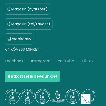
Magazin (nyár/ősz)
Magazin (tél/tavasz)
Zsebkönyv
KÖVESS MINKET!
Facebook
Instagram
YouTube
TikTok
Iratkozz fel hírlevelünkre!