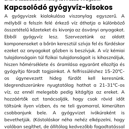
Kapcsolódó gyógyvíz-kisokos
A gyógyvizek kialakulása viszonylag egyszerű. A
mélyből a felszín felé érkező víz áthatja a különböző
összetételű kőzeteket és kivonja az ásványi anyagokat.
Ebből gyógyvíz lesz. Szervezetünk az oldott
komponenseket a bőrön keresztül szívja fel és fürdéskor
ezeket az anyagokat gőzben is beszívjuk. A víz kémiai
tulajdonságain túl fizikai tulajdonságait is kihasználjuk,
hiszen hőmérséklete és áramlása egyaránt ellazítja és
gyógyítja fáradt tagjainkat. A felfrissüléshez 15-20ºC-
os úgynevezett hideg fürdőt kell keresnünk.
Idegrendszerünkre nyugtatólag hathat a 21-31°C-os
víz, az ennél melegebb pedig kitágítja az ereket. A
hozzáértők azt tanácsolják, hogy csak rövid időt
töltsünk ilyen vízben, és ne teli gyomorral, kimerülten
csobbanjunk bele. A gyógyvizet ivókúraként is
bevethetjük. (Kóstoláskor néha nehéz elképzelni, hogy
valóban segíthet, de állítólag kedvezőbb fogadtatással