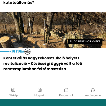
kutatóállomás?
Helyszín címkék:
BUDAPEST KÖRNYÉKE
KULTÚRA
Konzerválás vagy rekonstrukció helyett
revitalizáció – Közösségi üggyé vált a fóti
romtemplomban feltámasztása
Térkép
Magazin
Programok
Audio guide