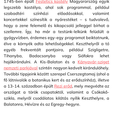
1745-ben épült
Festetics kastély
Magyarország egyik
legszebb kastélya, ahol sok programmal, például
szabadtéri színházi előadásokkal, valamint
koncertekkel színesítik a nyárestéket – s tudvalevő,
hogy a zene felemelő és kikapcsoló jelleggel bírhat a
szellemre. Így, ha már a testünk-lelkünk felüdült a
gyógyvízben, érdemes egy-egy programot beiktatnunk,
élve a környék adta lehetőségekkel. Keszthelyről a tó
egyéb frekventált pontjaira, például Szigligetre,
Tihanyba, Badacsonyba vagy Siófokra lehet
hajókirándulni. A Kis-Balaton és a
Kányavár-sziget
nemzeti parkjával
szintén nagyon kedvelt kirándulóhely.
További tippjeink között szerepel Cserszegtomaj (ahol a
fő látnivalók a botanikus kert és az erődszínház), illetve
a 13-14. században épült
Rezi erőd
, mely megvédte az
országot a török csapatoktól, valamint a Csókakő-
szikla, melyről csodálatos kilátás nyílik Keszthelyre, a
Balatonra, Hévízre és az Egregy-hegyre.