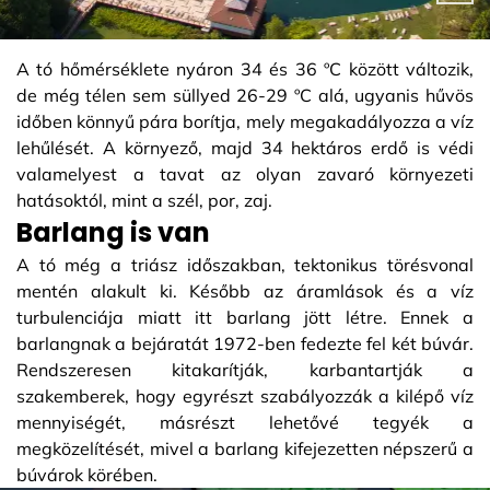
A tó hőmérséklete nyáron 34 és 36 ºC között változik,
de még télen sem süllyed 26-29 ºC alá, ugyanis hűvös
időben könnyű pára borítja, mely megakadályozza a víz
lehűlését. A környező, majd 34 hektáros erdő is védi
valamelyest a tavat az olyan zavaró környezeti
hatásoktól, mint a szél, por, zaj.
Barlang is van
A tó még a triász időszakban, tektonikus törésvonal
mentén alakult ki. Később az áramlások és a víz
turbulenciája miatt itt barlang jött létre. Ennek a
barlangnak a bejáratát 1972-ben fedezte fel két búvár.
Rendszeresen kitakarítják, karbantartják a
szakemberek, hogy egyrészt szabályozzák a kilépő víz
mennyiségét, másrészt lehetővé tegyék a
megközelítését, mivel a barlang kifejezetten népszerű a
búvárok körében.