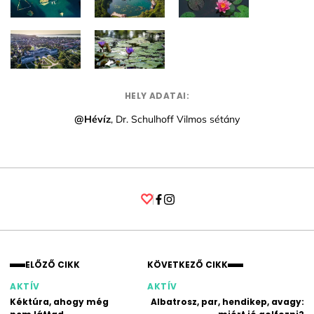
HELY ADATAI:
@Hévíz
, Dr. Schulhoff Vilmos sétány
Facebook
Instagram
ELŐZŐ CIKK
KÖVETKEZŐ CIKK
AKTÍV
AKTÍV
Kéktúra, ahogy még
Albatrosz, par, hendikep, avagy: