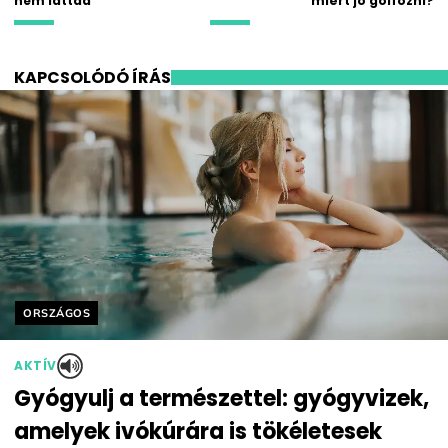
nem láttad
miért jó golfozni?
KAPCSOLÓDÓ ÍRÁS
Helyszín címkék:
ORSZÁGOS
AKTÍV
Gyógyulj a természettel: gyógyvizek,
amelyek ivókúrára is tökéletesek