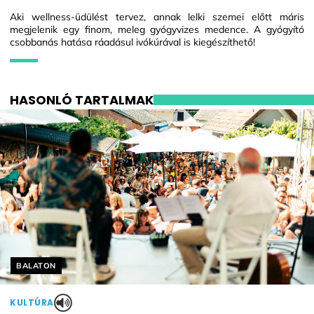
Aki wellness-üdülést tervez, annak lelki szemei előtt máris
megjelenik egy finom, meleg gyógyvizes medence. A gyógyító
csobbanás hatása ráadásul ivókúrával is kiegészíthető!
HASONLÓ TARTALMAK
Helyszín címkék:
BALATON
KULTÚRA