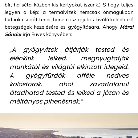
bír, ha séta közben kis kortyokat iszunk.) S hogy teljes
legyen a kép: a termálvizek nemcsak önmagukban
tudnak csodát tenni, hanem iszapjuk is kiváló különböző
betegségek kezelésére és gyógyítására. Ahogy
Márai
Sándor
írja Füves könyvében:
„A gyógyvizek átjárják tested és
élénkítik lelked, megnyugtatják
munkától és világtól elkínzott idegeid.
A gyógyfürdők afféle nedves
kolostorok, ahol zavartalanul
átadhatod tested és lelked a józan és
méltányos pihenésnek.”