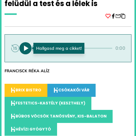
felüdül a test és a lélek is
Facebook
0:00
0:00
FRANCISCK RÉKA ALÍZ
BRIX BISTRO
CSÓKAKŐI VÁR
FESTETICS-KASTÉLY (KESZTHELY)
BÚBOS VÖCSÖK TANÖSVÉNY, KIS-BALATON
HÉVÍZI GYÓGYTÓ