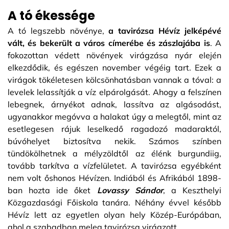
A tó ékessége
A tó legszebb növénye,
a tavirózsa Hévíz jelképévé
vált, és bekerült a város címerébe és zászlajába is
. A
fokozottan védett növények virágzása nyár elején
elkezdődik, és egészen november végéig tart. Ezek a
virágok tökéletesen kölcsönhatásban vannak a tóval: a
levelek lelassítják a víz elpárolgását. Ahogy a felszínen
lebegnek, árnyékot adnak, lassítva az algásodást,
ugyanakkor megóvva a halakat úgy a melegtől, mint az
esetlegesen rájuk leselkedő ragadozó madaraktól,
búvóhelyet biztosítva nekik. Számos színben
tündökölhetnek a mélyzöldtől az élénk burgundiig,
tovább tarkítva a vízfelületet. A tavirózsa egyébként
nem volt őshonos Hévízen. Indiából és Afrikából 1898-
ban hozta ide őket
Lovassy Sándor
, a Keszthelyi
Közgazdasági Főiskola tanára. Néhány évvel később
Hévíz lett az egyetlen olyan hely Közép-Európában,
ahol a szabadban meleg tavirózsa virágzott.