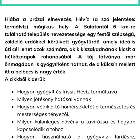
Hiába a prózai elnevezés, Hévíz (a szó jelentése:
termálvíz) mágikus hely. A Balatontól 6 km-re
található település nevezetessége egy festői szépségű,
zöldellő erdőkkel körülvett gyógyfürdő, amely ideális
úti cél lehet azok számára, akik kiszakadnának kicsit a
hétköznapok rohanásából. A táj látványa már
önmagában is gyógyírként hathat, de a külcsín mellett
itt a belbecs is nagy érték.
A cikkből kiderül:
Hogyan gyógyít és frissít Hévíz termáltava
Milyen jótékony hatásai vannak
Hogyan védik a tó hőmérsékletét a természetes és
mesterséges tényezők
Milyen különleges növény a tavirózsa és hogyan
kapcsolódik a tóhoz
Hogyan használható a gyógyvíz fürdésre,