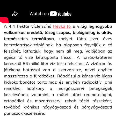
A 4,4 hektár vízfelszínű
Hévízi tó
a világ legnagyobb
vulkanikus eredetű, tőzegiszapos, biológiailag is aktív,
természetes termáltava
, melyet több ezer éves
karsztforrások táplálnak: ha alaposan figyeljük a tó
felszínét, láthatjuk, hogy nem áll meg. Valójában az
egész tó vize kétnaponta frissül. A forrás-kráteren
keresztül 86 millió liter víz tör a felszínre. A vízáramlás
jótékony hatással van a szervezetre, mivel enyhén
masszírozza a fürdőzőket. Ráadásul a kénes víz lúgos
hidrokarbonátot tartalmaz és enyhén radioaktív, ami
rendkívül hatékony a mozgásszervi betegségek
kezelésében, valamint a műtét utáni reumatológiai,
ortopédiai és mozgásszervi rehabilitáció részeként,
továbbá krónikus nőgyógyászati és bőrgyógyászati
panaszok kezelésére.