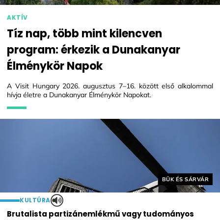
AKTÍV
Tíz nap, több mint kilencven
program: érkezik a Dunakanyar
Élménykör Napok
A Visit Hungary 2026. augusztus 7–16. között első alkalommal
hívja életre a Dunakanyar Élménykör Napokat.
Helyszín címkék:
BÜK ÉS SÁRVÁR
KULTÚRA
Brutalista partizánemlékmű vagy tudományos