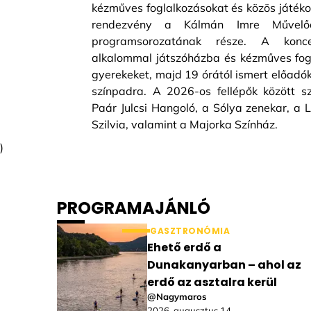
kézműves foglalkozásokat és közös játéko
rendezvény a Kálmán Imre Művelőd
programsorozatának része. A konc
alkalommal játszóházba és kézműves fog
gyerekeket, majd 19 órától ismert előadó
színpadra. A 2026-os fellépők között s
Paár Julcsi Hangoló, a Sólya zenekar, a 
Szilvia, valamint a Majorka Színház.
)
PROGRAMAJÁNLÓ
GASZTRONÓMIA
Ehető erdő a
Dunakanyarban – ahol az
erdő az asztalra kerül
@Nagymaros
2026. augusztus 14.