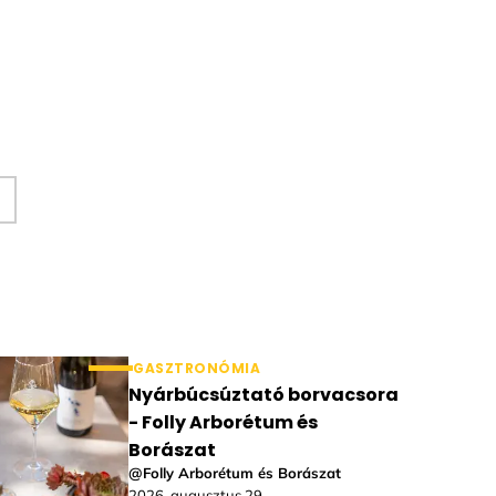
GASZTRONÓMIA
Nyárbúcsúztató borvacsora
- Folly Arborétum és
Borászat
@Folly Arborétum és Borászat
2026. augusztus 29.