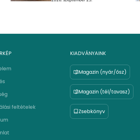
RKÉP
KIADVÁNYAINK
elem
Magazin (nyár/ősz)
lés
Magazin (tél/tavasz)
ség
lási feltételek
Zsebkönyv
zum
nlat