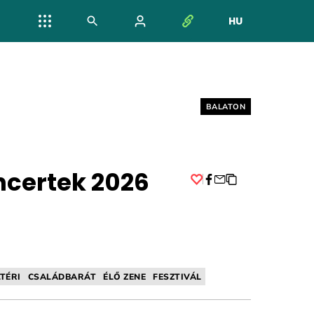
HU
NYELV VÁL
Helyszín címkék:
BALATON
certek 2026
Facebook
TÉRI
CSALÁDBARÁT
ÉLŐ ZENE
FESZTIVÁL