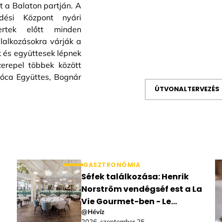
t a Balaton partján. A
ési Központ nyári
ertek előtt minden
lalkozásokra várják a
k és együttesek lépnek
zerepel többek között
Lóca Együttes, Bognár
ÚTVONALTERVEZÉS
GASZTRONÓMIA
Séfek találkozása: Henrik
Norström vendégséf est a La
Vie Gourmet-ben - Le
@Hévíz
Primore Hotel & Spa
2026. szeptember 25.