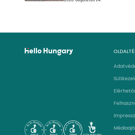
OLDALTÉ
Adatvéd
Sütikeze
Elérhető
Felhaszná
Impress
Médiaajá