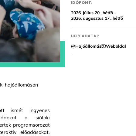
IDŐPONT:
2026. július 20., hétfő –
2026. augusztus 17., hétfő
HELY ADATAI:
@Hajóállomás
Weboldal
oki hajóállomáson
tt ismét ingyenes
ládokat a siófoki
ertek programsorozat
eraktív előadásokat,