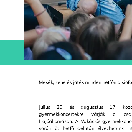
Mesék, zene és játék minden hétfőn a sióf
Július 20. és augusztus 17. közö
gyermekkoncertekre várják a csa
Hajóállomáson. A Vakációs gyermekkonc
során öt hétfő délután élvezhetünk int