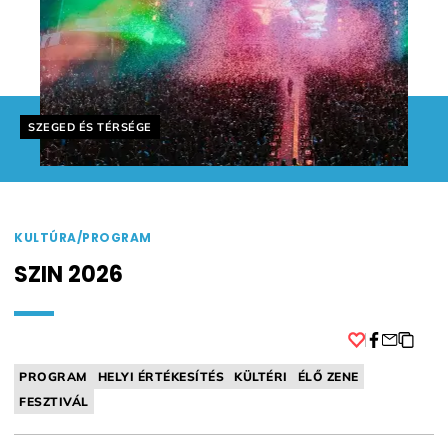
Helyszín címkék:
SZEGED ÉS TÉRSÉGE
KULTÚRA/PROGRAM
SZIN 2026
Facebook
PROGRAM
HELYI ÉRTÉKESÍTÉS
KÜLTÉRI
ÉLŐ ZENE
FESZTIVÁL