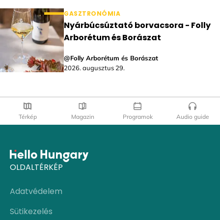
GASZTRONÓMIA
Nyárbúcsúztató borvacsora - Folly
Arborétum és Borászat
@Folly Arborétum és Borászat
2026. augusztus 29.
Térkép
Magazin
Programok
Audio guide
OLDALTÉRKÉP
Adatvédelem
Sütikezelés