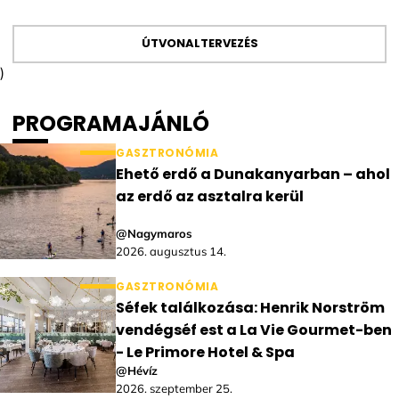
ÚTVONALTERVEZÉS
)
PROGRAMAJÁNLÓ
GASZTRONÓMIA
Ehető erdő a Dunakanyarban – ahol
az erdő az asztalra kerül
@Nagymaros
2026. augusztus 14.
GASZTRONÓMIA
Séfek találkozása: Henrik Norström
vendégséf est a La Vie Gourmet-ben
- Le Primore Hotel & Spa
@Hévíz
2026. szeptember 25.