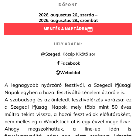
IDŐPONT:
2026. augusztus 26., szerda –
2026. augusztus 29., szombat
MENTÉS A NAPTÁRBA
HELY ADATAI:
@Szeged
, Közép Kikötő sor
Facebook
Weboldal
A legnagyobb nyárzáró fesztivál, a Szegedi Ifjúsági
Napok egyben a hazai fesztiváltörténelem úttörője is.
A szabadság és az önfeledt fesztiválérzés varázsa: ez
a Szegedi Ifjúsági Napok, mely több mint 50 éves
múltra tekint vissza, a hazai fesztiválok előfutáraként,
nem mellesleg a Woodstock-ot is egy évvel megelőzve.
Ahogy megszokhattuk, a line-up idén is
figyelemreméltó: négy nap alatt csaknem kétszáz