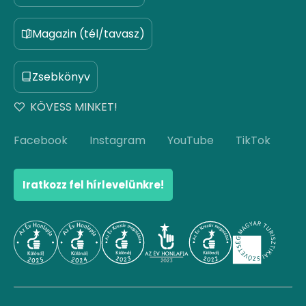
Magazin (tél/tavasz)
Zsebkönyv
KÖVESS MINKET!
Facebook
Instagram
YouTube
TikTok
Iratkozz fel hírlevelünkre!