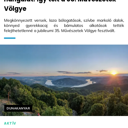
Völgye
Megkönnyezett versek, laza bólogatások, szívbe markoló dalok,
könnyed gyerekkacaj és bámulatos alkotások tették
felejthetetlenné a jubileumi 35. Művészetek Völgye fesztivált.
Helyszín címkék:
DUNAKANYAR
AKTÍV