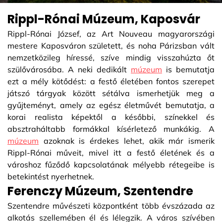
Rippl-Rónai Múzeum, Kaposvár
Rippl-Rónai József, az Art Nouveau magyarországi
mestere Kaposváron született, és noha Párizsban vált
nemzetközileg híressé, szíve mindig visszahúzta őt
szülővárosába. A neki dedikált
múzeum
is bemutatja
ezt a mély kötődést: a festő életében fontos szerepet
játszó tárgyak között sétálva ismerhetjük meg a
gyűjteményt, amely az egész életművét bemutatja, a
korai realista képektől a későbbi, színekkel és
absztraháltabb formákkal kísérletező munkákig. A
múzeum
azoknak is érdekes lehet, akik már ismerik
Rippl-Rónai műveit, mivel itt a festő életének és a
városhoz fűződő kapcsolatának mélyebb rétegeibe is
betekintést nyerhetnek.
Ferenczy Múzeum, Szentendre
Szentendre művészeti központként több évszázada az
alkotás szellemében él és lélegzik. A város szívében