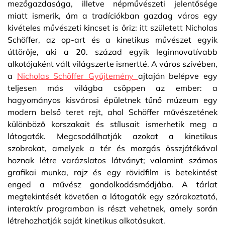
mezőgazdasága, illetve népművészeti jelentősége
miatt ismerik, ám a tradíciókban gazdag város egy
kivételes művészeti kincset is őriz: itt született Nicholas
Schöffer, az op-art és a kinetikus művészet egyik
úttörője, aki a 20. század egyik leginnovatívabb
alkotójaként vált világszerte ismertté. A város szívében,
a
Nicholas Schöffer Gyűjtemény
ajtaján belépve egy
teljesen más világba csöppen az ember: a
hagyományos kisvárosi épületnek tűnő múzeum egy
modern belső teret rejt, ahol Schöffer művészetének
különböző korszakait és stílusait ismerhetik meg a
látogatók. Megcsodálhatják azokat a kinetikus
szobrokat, amelyek a tér és mozgás összjátékával
hoznak létre varázslatos látványt; valamint számos
grafikai munka, rajz és egy rövidfilm is betekintést
enged a művész gondolkodásmódjába. A tárlat
megtekintését követően a látogatók egy szórakoztató,
interaktív programban is részt vehetnek, amely során
létrehozhatják saját kinetikus alkotásukat.