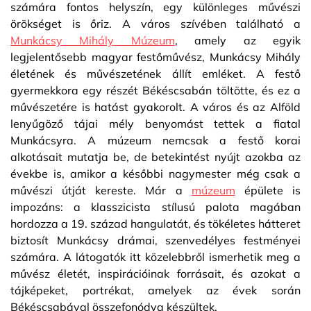
számára fontos helyszín, egy különleges művészi
örökséget is őriz. A város szívében található a
Munkácsy Mihály Múzeum
, amely az egyik
legjelentősebb magyar festőművész, Munkácsy Mihály
életének és művészetének állít emléket. A festő
gyermekkora egy részét Békéscsabán töltötte, és ez a
művészetére is hatást gyakorolt. A város és az Alföld
lenyűgöző tájai mély benyomást tettek a fiatal
Munkácsyra. A múzeum nemcsak a festő korai
alkotásait mutatja be, de betekintést nyújt azokba az
évekbe is, amikor a későbbi nagymester még csak a
művészi útját kereste. Már a
múzeum
épülete is
impozáns: a klasszicista stílusú palota magában
hordozza a 19. század hangulatát, és tökéletes hátteret
biztosít Munkácsy drámai, szenvedélyes festményei
számára. A látogatók itt közelebbről ismerhetik meg a
művész életét, inspirációinak forrásait, és azokat a
tájképeket, portrékat, amelyek az évek során
Békéscsabával összefonódva készültek.