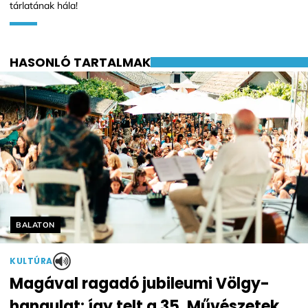
tárlatának hála!
HASONLÓ TARTALMAK
Helyszín címkék:
BALATON
KULTÚRA
Magával ragadó jubileumi Völgy-
hangulat: így telt a 35. Művészetek