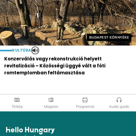
Helyszín címkék:
BUDAPEST KÖRNYÉKE
KULTÚRA
Konzerválás vagy rekonstrukció helyett
revitalizáció – Közösségi üggyé vált a fóti
romtemplomban feltámasztása
Térkép
Magazin
Programok
Audio guide