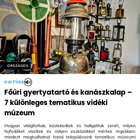
Helyszín címkék:
ORSZÁGOS
KULTÚRA
Főúri gyertyatartó és kanászkalap –
7 különleges tematikus vidéki
múzeum
Hogyan világítottak, közlekedtek és hallgattak zenét, milyen
fejfedőket viseltek és milyen eszközökkel mértek régebben:
mindezt megtudhatod hazai településeink tematikus múzeumi