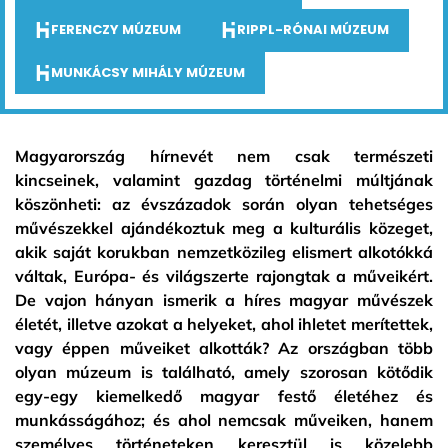
FERENCZY MÚZEUM
RIPPL-RÓNAI MÚZEUM
MUNKÁCSY MIHÁLY MÚZEUM
Magyarország hírnevét nem csak természeti
kincseinek, valamint gazdag történelmi múltjának
köszönheti: az évszázadok során olyan tehetséges
művészekkel ajándékoztuk meg a kulturális közeget,
akik saját korukban nemzetközileg elismert alkotókká
váltak, Európa- és világszerte rajongtak a műveikért.
De vajon hányan ismerik a híres magyar művészek
életét, illetve azokat a helyeket, ahol ihletet merítettek,
vagy éppen műveiket alkották? Az országban több
olyan múzeum is található, amely szorosan kötődik
egy-egy kiemelkedő magyar festő életéhez és
munkásságához; és ahol nemcsak műveiken, hanem
személyes történeteken keresztül is közelebb