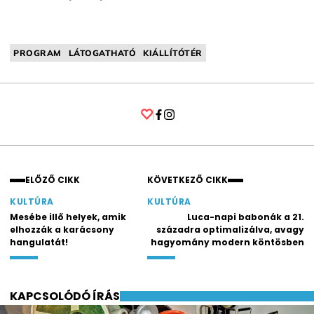
PROGRAM
LÁTOGATHATÓ
KIÁLLÍTÓTÉR
Facebook
Instagram
ELŐZŐ CIKK
KÖVETKEZŐ CIKK
KULTÚRA
KULTÚRA
Mesébe illő helyek, amik
Luca-napi babonák a 21.
elhozzák a karácsony
századra optimalizálva, avagy
hangulatát!
hagyomány modern köntösben
KAPCSOLÓDÓ ÍRÁS