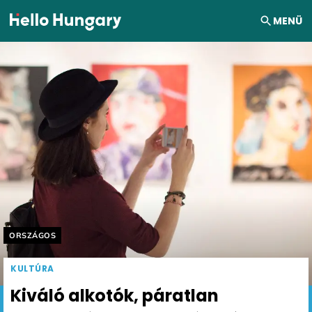
Ugrás a tartalomhoz
MENÜ
Helyszín címkék:
ORSZÁGOS
KULTÚRA
Kiváló alkotók, páratlan