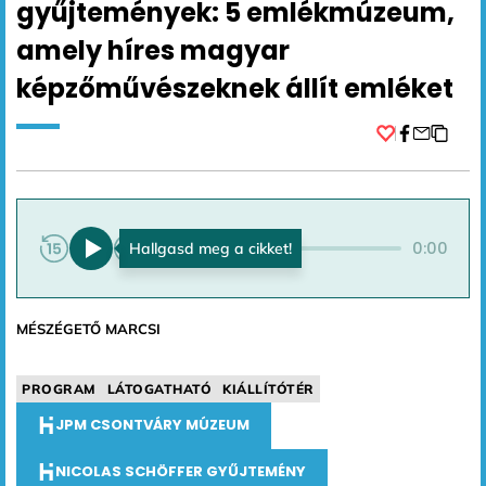
gyűjtemények: 5 emlékmúzeum,
amely híres magyar
képzőművészeknek állít emléket
Facebook
0:00
0:00
MÉSZÉGETŐ MARCSI
PROGRAM
LÁTOGATHATÓ
KIÁLLÍTÓTÉR
JPM CSONTVÁRY MÚZEUM
NICOLAS SCHÖFFER GYŰJTEMÉNY