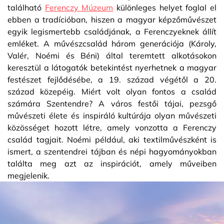
található
Ferenczy Múzeum
különleges helyet foglal el
ebben a tradícióban, hiszen a magyar képzőművészet
egyik legismertebb családjának, a Ferenczyeknek állít
emléket. A művészcsalád három generációja (Károly,
Valér, Noémi és Béni) által teremtett alkotásokon
keresztül a látogatók betekintést nyerhetnek a magyar
festészet fejlődésébe, a 19. század végétől a 20.
század közepéig. Miért volt olyan fontos a család
számára Szentendre? A város festői tájai, pezsgő
művészeti élete és inspiráló kultúrája olyan művészeti
közösséget hozott létre, amely vonzotta a Ferenczy
család tagjait. Noémi például, aki textilművészként is
ismert, a szentendrei tájban és népi hagyományokban
találta meg azt az inspirációt, amely műveiben
megjelenik.