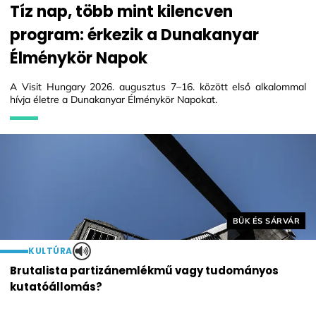
Tíz nap, több mint kilencven
program: érkezik a Dunakanyar
Élménykör Napok
A Visit Hungary 2026. augusztus 7–16. között első alkalommal
hívja életre a Dunakanyar Élménykör Napokat.
Helyszín címkék:
BÜK ÉS SÁRVÁR
KULTÚRA
Brutalista partizánemlékmű vagy tudományos
kutatóállomás?