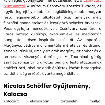
különleges gyöngyszemmel büszkélkedhet: a
Csontváry
Múzeummal
. A múzeum Csontváry Kosztka Tivadar, az
egyik legrejtélyesebb és legkülönlegesebb magyar
festő legismertebb alkotásait őrzi, amelyek mély
filozófiai gondolatokat és lenyűgöző színeket ötvöznek.
Pécs egyfajta menedék volt Csontváry számára: a
város pezsgő kultúrája, ókori emlékei és mediterrán
hangulata erősen inspirálta a festőt. Az impozáns
Magányos cédrus monumentális méreteivel és drámai
színeivel tűnik ki, amely az örök magány, az ember és a
természet viszonyát ábrázolja. A Taorminai görög
színház romjai című alkotás pedig a festő utazásainak
emlékét őrzi, ahol az antik épületek között barangolva
az időtlenség érzését kívánta megörökíteni.
Nicolas Schöffer Gyűjtemény,
Kalocsa
Kalocsát elsősorban történelmi múltja,