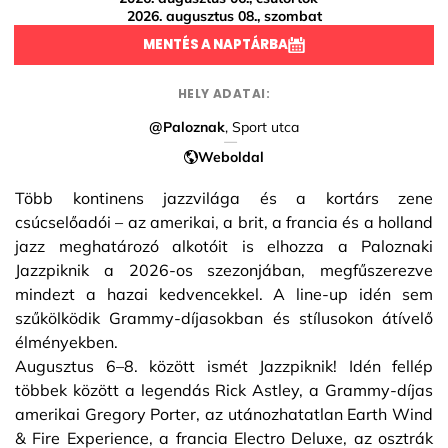
2026. augusztus 08., szombat
MENTÉS A NAPTÁRBA
HELY ADATAI:
@Paloznak
, Sport utca
Weboldal
Több kontinens jazzvilága és a kortárs zene
csúcselőadói – az amerikai, a brit, a francia és a holland
jazz meghatározó alkotóit is elhozza a Paloznaki
Jazzpiknik a 2026-os szezonjában, megfűszerezve
mindezt a hazai kedvencekkel. A line-up idén sem
szűkölködik Grammy-díjasokban és stílusokon átívelő
élményekben.
Augusztus 6–8. között ismét Jazzpiknik! Idén fellép
többek között a legendás Rick Astley, a Grammy-díjas
amerikai Gregory Porter, az utánozhatatlan Earth Wind
& Fire Experience, a francia Electro Deluxe, az osztrák