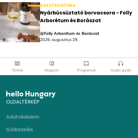
GASZTRONÓMIA
Nyárbúcsúztató borvacsora - Folly
Arborétum és Borászat
@Folly Arborétum és Borászat
2026. augusztus 29.
Térkép
Magazin
Programok
Audio guide
OLDALTÉRKÉP
Adatvédelem
Sütikezelés