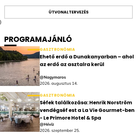
ÚTVONALTERVEZÉS
)
PROGRAMAJÁNLÓ
GASZTRONÓMIA
Ehető erdő a Dunakanyarban – ahol
az erdő az asztalra kerül
@Nagymaros
2026. augusztus 14.
GASZTRONÓMIA
Séfek találkozása: Henrik Norström
vendégséf est a La Vie Gourmet-ben
- Le Primore Hotel & Spa
@Hévíz
2026. szeptember 25.