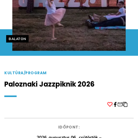
Helyszín címkék:
BALATON
KULTÚRA/PROGRAM
Paloznaki Jazzpiknik 2026
Facebook
IDŐPONT:
2026. augusztus 06., csütörtök –