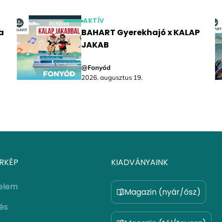
AKTÍV
a
BAHART Gyerekhajó x KALAP
JAKAB
@Fonyód
2026. augusztus 19.
RKÉP
KIADVÁNYAINK
elem
Magazin (nyár/ősz)
lés