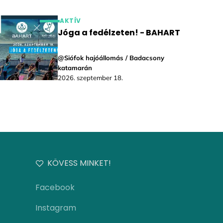
AKTÍV
Jóga a fedélzeten! - BAHART
@Siófok hajóállomás / Badacsony
katamarán
2026. szeptember 18.
KÖVESS MINKET!
Facebook
Instagram