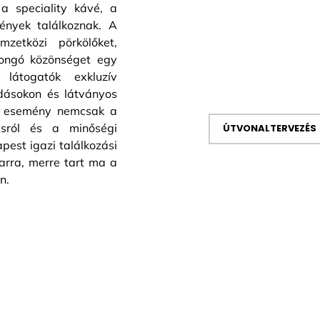
a speciality kávé, a
ények találkoznak. A
zetközi pörkölőket,
jongó közönséget egy
 látogatók exkluzív
dásokon és látványos
Az esemény nemcsak a
tásról és a minőségi
ÚTVONALTERVEZÉS
apest igazi találkozási
arra, merre tart ma a
n.