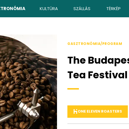
ZTRONÓMIA
KULTÚRA
SZÁLLÁS
TÉRKÉP
GASZTRONÓMIA/PROGRAM
The Budapes
Tea Festival
ONE ELEVEN ROASTERS