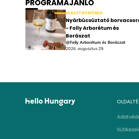
PROGRAMAJÁNLÓ
GASZTRONÓMIA
Nyárbúcsúztató borvacsor
- Folly Arborétum és
Borászat
@Folly Arborétum és Borászat
2026. augusztus 29.
OLDALTÉ
Adatvéd
Sütikeze