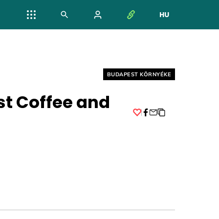
HU
NYELV VÁL
Helyszín címkék:
BUDAPEST KÖRNYÉKE
t Coffee and
Facebook