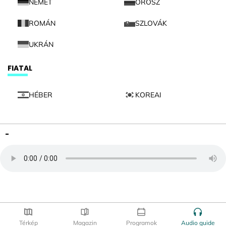
NÉMET
OROSZ
ROMÁN
SZLOVÁK
UKRÁN
FIATAL
HÉBER
KOREAI
-
Térkép
Magazin
Programok
Audio guide