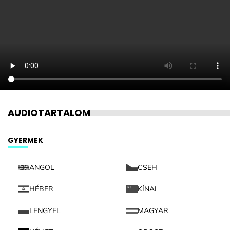
AUDIOTARTALOM
GYERMEK
ANGOL
CSEH
HÉBER
KÍNAI
LENGYEL
MAGYAR