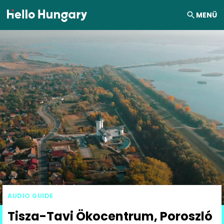
Ugrás a tartalomhoz
MENÜ
AUDIO GUIDE
Tisza-Tavi Ökocentrum, Poroszló