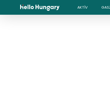
Ugrás a tartalomhoz
AKTÍV
GAS