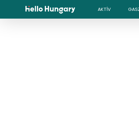
Ugrás a tartalomhoz
AKTÍV
GAS