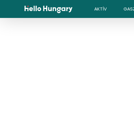
Ugrás a tartalomhoz
AKTÍV
GAS