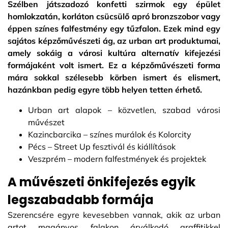
Szélben játszadozó konfetti szirmok egy épület
homlokzatán, korláton csücsülő apró bronzszobor vagy
éppen színes falfestmény egy tűzfalon. Ezek mind egy
sajátos képzőművészeti ág, az urban art produktumai,
amely sokáig a városi kultúra alternatív kifejezési
formájaként volt ismert. Ez a képzőművészeti forma
mára sokkal szélesebb körben ismert és elismert,
hazánkban pedig egyre több helyen tetten érhető.
Urban art alapok – közvetlen, szabad városi
művészet
Kazincbarcika – színes murálok és Kolorcity
Pécs – Street Up fesztivál és kiállítások
Veszprém – modern falfestmények és projektek
A művészeti önkifejezés egyik
legszabadabb formája
Szerencsére egyre kevesebben vannak, akik az urban
artot magányos falakon árválkodó graffitikkel