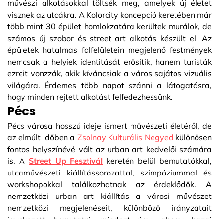
művészi alkotásokkal töltsék meg, amelyek új életet
visznek az utcákra. A Kolorcity koncepció keretében már
több mint 30 épület homlokzatára kerültek murálok, de
számos új szobor és street art alkotás készült el. Az
épületek hatalmas falfelületein megjelenő festmények
nemcsak a helyiek identitását erősítik, hanem turisták
ezreit vonzzák, akik kíváncsiak a város sajátos vizuális
világára. Érdemes több napot szánni a látogatásra,
hogy minden rejtett alkotást felfedezhessünk.
Pécs
Pécs városa hosszú ideje ismert művészeti életéről, de
az elmúlt időben a
Zsolnay Kulturális Negyed
különösen
fontos helyszínévé vált az urban art kedvelői számára
is. A
Street Up Fesztivál
keretén belül bemutatókkal,
utcaművészeti kiállítássorozattal, szimpóziummal és
workshopokkal találkozhatnak az érdeklődők. A
nemzetközi urban art kiállítás a városi művészet
nemzetközi megjelenéseit, különböző irányzatait