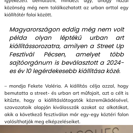
igyekezett bemutatni, mindezt úgy, ahogy hazai
közönség még nem találkozhatott az urban arttal egy
kiállítótér falai között.
Magyarországon eddig még nem volt
példa olyan léptékű urban art
kiállítássorozatra, amilyen a Street Up
Fesztivál Pécsen, amelyet több
sajtóorgánum is beválasztott a 2024-
es év 10 legérdekesebb kiállítása közé.
– mondja Fekete Valéria. A kiállítás célja azzal, hogy
bemutatta a street- és urban art műfajait, azt a célt is
kitűzte, hogy a kiállításlátogatók közreműködésével,
szavazataik alapján kiválasszák azokat az alkotókat,
akik a következő fesztiválon már egy-egy köztéri falon
valósíthatják meg elképzeléseiket.