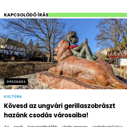
KAPCSOLÓDÓ ÍRÁS
Helyszín címkék:
ORSZÁGOS
KULTÚRA
Kövesd az ungvári gerillaszobrászt
hazánk csodás városaiba!
Az egyik legszerethetőbb ukrán-magyar szobrászművész,