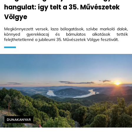
hangulat: így telt a 35. Művészetek
Völgye
Megkönnyezett versek, laza bólogatások, szívbe markoló dalok,
könnyed gyerekkacaj és bámulatos alkotások tették
felejthetetlenné a jubileumi 35. Művészetek Völgye fesztivált.
Helyszín címkék:
DUNAKANYAR