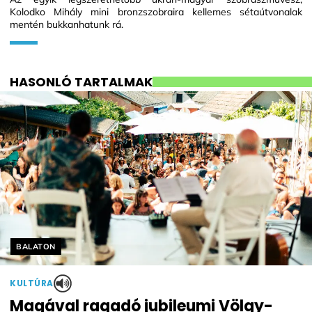
Kolodko Mihály mini bronzszobraira kellemes sétaútvonalak
mentén bukkanhatunk rá.
HASONLÓ TARTALMAK
Helyszín címkék:
BALATON
KULTÚRA
Magával ragadó jubileumi Völgy-