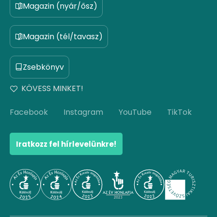
Magazin (nyár/ősz)
Magazin (tél/tavasz)
Zsebkönyv
KÖVESS MINKET!
Facebook
Instagram
YouTube
TikTok
Iratkozz fel hírlevelünkre!