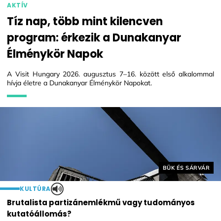
AKTÍV
Tíz nap, több mint kilencven
program: érkezik a Dunakanyar
Élménykör Napok
A Visit Hungary 2026. augusztus 7–16. között első alkalommal
hívja életre a Dunakanyar Élménykör Napokat.
Helyszín címkék:
BÜK ÉS SÁRVÁR
KULTÚRA
Brutalista partizánemlékmű vagy tudományos
kutatóállomás?