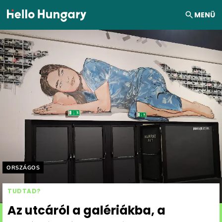
Ugrás a tartalomhoz
MENÜ
Helyszín címkék:
ORSZÁGOS
TUDTAD?
Az utcáról a galériákba, a