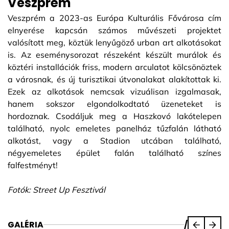
Veszprém
Veszprém a 2023-as Európa Kulturális Fővárosa cím
elnyerése kapcsán számos művészeti projektet
valósított meg, köztük lenyűgöző urban art alkotásokat
is. Az eseménysorozat részeként készült murálok és
köztéri installációk friss, modern arculatot kölcsönöztek
a városnak, és új turisztikai útvonalakat alakítottak ki.
Ezek az alkotások nemcsak vizuálisan izgalmasak,
hanem sokszor elgondolkodtató üzeneteket is
hordoznak. Csodáljuk meg a Haszkovó lakótelepen
található, nyolc emeletes panelház tűzfalán látható
alkotást, vagy a Stadion utcában található,
négyemeletes épület falán található színes
falfestményt!
Fotók: Street Up Fesztivál
GALÉRIA
/