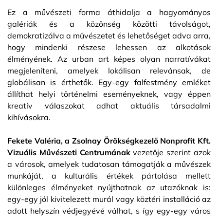
Ez a művészeti forma áthidalja a hagyományos
galériák és a közönség közötti távolságot,
demokratizálva a művészetet és lehetőséget adva arra,
hogy mindenki részese lehessen az alkotások
élményének. Az urban art képes olyan narratívákat
megjeleníteni, amelyek lokálisan relevánsak, de
globálisan is érthetők. Egy-egy falfestmény emléket
állíthat helyi történelmi eseményeknek, vagy éppen
kreatív válaszokat adhat aktuális társadalmi
kihívásokra.
Fekete Valéria, a Zsolnay Örökségkezelő Nonprofit Kft.
Vizuális Művészeti Centrumának
vezetője szerint azok
a városok, amelyek tudatosan támogatják a művészek
munkáját, a kulturális értékek pártolása mellett
különleges élményeket nyújthatnak az utazóknak is:
egy-egy jól kivitelezett murál vagy köztéri installáció az
adott helyszín védjegyévé válhat, s így egy-egy város