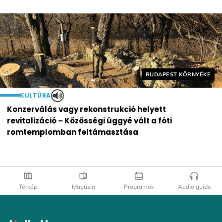
Helyszín címkék:
BUDAPEST KÖRNYÉKE
KULTÚRA
Konzerválás vagy rekonstrukció helyett
revitalizáció – Közösségi üggyé vált a fóti
romtemplomban feltámasztása
Térkép
Magazin
Programok
Audio guide