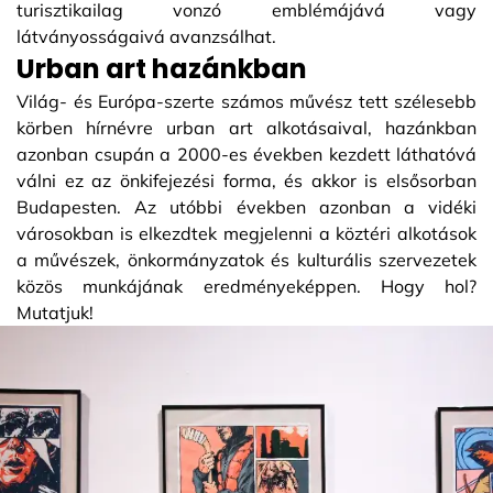
turisztikailag vonzó emblémájává vagy
látványosságaivá avanzsálhat.
Urban art hazánkban
Világ- és Európa-szerte számos művész tett szélesebb
körben hírnévre urban art alkotásaival, hazánkban
azonban csupán a 2000-es években kezdett láthatóvá
válni ez az önkifejezési forma, és akkor is elsősorban
Budapesten. Az utóbbi években azonban a vidéki
városokban is elkezdtek megjelenni a köztéri alkotások
a művészek, önkormányzatok és kulturális szervezetek
közös munkájának eredményeképpen. Hogy hol?
Mutatjuk!