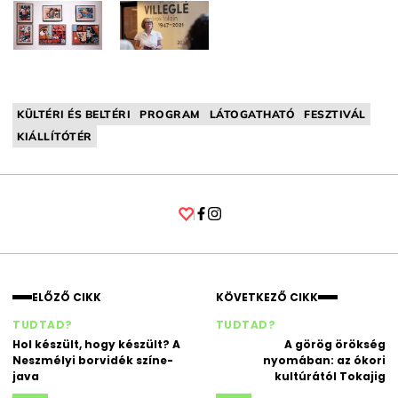
KÜLTÉRI ÉS BELTÉRI
PROGRAM
LÁTOGATHATÓ
FESZTIVÁL
KIÁLLÍTÓTÉR
Facebook
Instagram
ELŐZŐ CIKK
KÖVETKEZŐ CIKK
TUDTAD?
TUDTAD?
Hol készült, hogy készült? A
A görög örökség
Neszmélyi borvidék színe-
nyomában: az ókori
java
kultúrától Tokajig