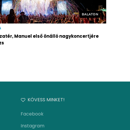
Helyszín címkék:
BALATON
A
szatér, Manuel első önálló nagykoncertjére
zs
KÖVESS MINKET!
Facebook
Instagram