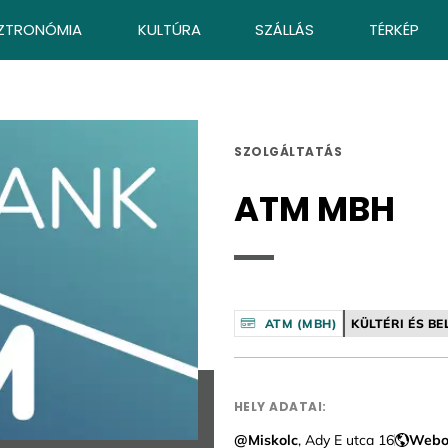
ZTRONÓMIA
KULTÚRA
SZÁLLÁS
TÉRKÉP
SZOLGÁLTATÁS
ATM MBH
ATM (MBH)
KÜLTÉRI ÉS BE
HELY ADATAI:
@Miskolc
, Ady E utca 16
Webo