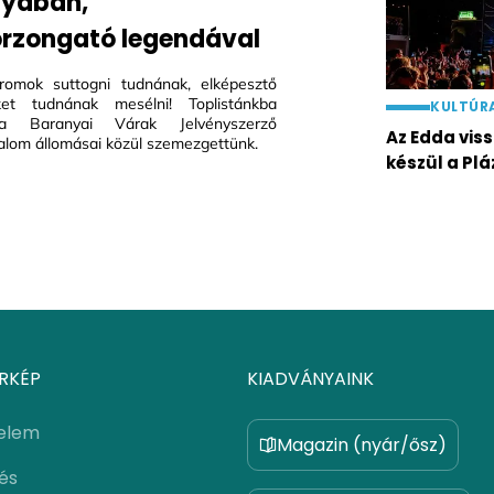
nyában,
rzongató legendával
romok suttogni tudnának, elképesztő
eket tudnának mesélni! Toplistánkba
KULTÚR
 a Baranyai Várak Jelvényszerző
Az Edda vis
lom állomásai közül szemezgettünk.
készül a Plá
RKÉP
KIADVÁNYAINK
elem
Magazin (nyár/ősz)
lés