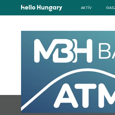
Ugrás a tartalomhoz
AKTÍV
GAS