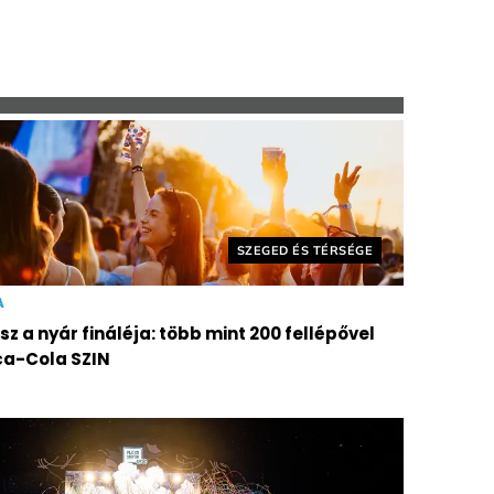
Helyszín címkék:
SZEGED ÉS TÉRSÉGE
A
z a nyár fináléja: több mint 200 fellépővel
ca-Cola SZIN