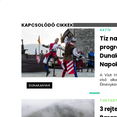
KAPCSOLÓDÓ CIKKEK
AKTÍV
Tíz n
progr
Dunak
Napo
A Visit H
első alk
Élménykör
Helyszín címkék:
DUNAKANYAR
TUDTAD
3 rej