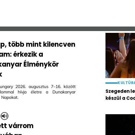
ap, több mint kilencven
am: érkezik a
anyar Élménykör
k
KULTÚR
ungary 2026. augusztus 7–16. között
Szegeden les
alommal hívja életre a Dunakanyar
 Napokat.
készül a Co
?
tett várrom