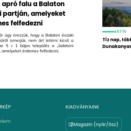
1 apró falu a Balaton
i partján, amelyeket
es felfedezni
AKTÍV
r úgy érezzük, hogy a Balaton északi
Tíz nap, töb
vülről ismerjük, nem árt letérni kicsit a
Íme 5 + 1 bájos település a „balatoni
Dunakanyar
", amelyeket érdemes felfedezni.
RKÉP
KIADVÁNYAINK
elem
Magazin (nyár/ősz)