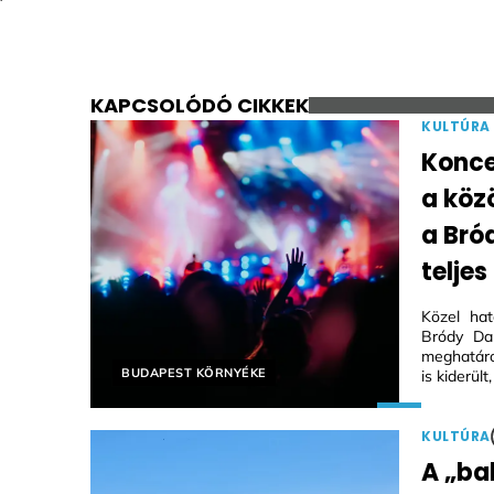
KAPCSOLÓDÓ CIKKEK
KULTÚRA
Konce
a köz
a Bró
telje
Közel ha
Bródy Da
meghatáro
Helyszín címkék:
BUDAPEST KÖRNYÉKE
is kiderül
KULTÚRA
A „bal