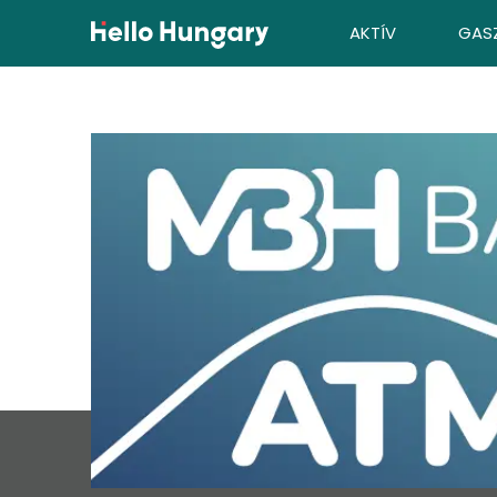
Ugrás a tartalomhoz
AKTÍV
GAS