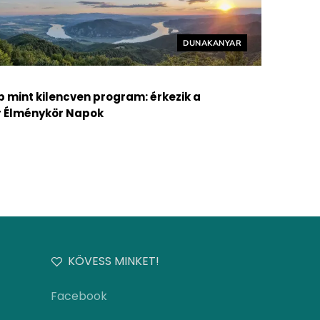
Helyszín címkék:
DUNAKANYAR
b mint kilencven program: érkezik a
 Élménykör Napok
KÖVESS MINKET!
Facebook