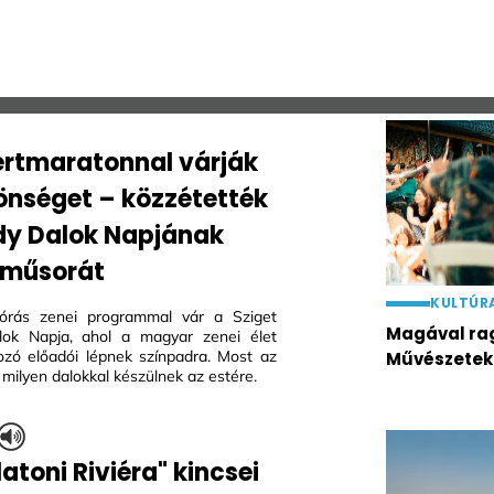
rtmaratonnal várják
önséget – közzétették
dy Dalok Napjának
s műsorát
KULTÚR
tórás zenei programmal vár a Sziget
Magával rag
lok Napja, ahol a magyar zenei élet
zó előadói lépnek színpadra. Most az
Művészetek
t, milyen dalokkal készülnek az estére.
atoni Riviéra" kincsei