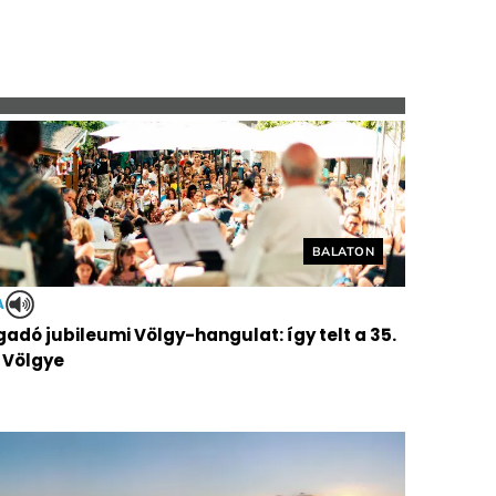
Helyszín címkék:
BALATON
A
adó jubileumi Völgy-hangulat: így telt a 35.
 Völgye