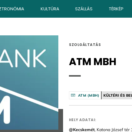
ZTRONÓMIA
KULTÚRA
SZÁLLÁS
TÉRKÉP
SZOLGÁLTATÁS
ATM MBH
ATM (MBH)
KÜLTÉRI ÉS BE
HELY ADATAI:
@Kecskemét
, Katona József tér 