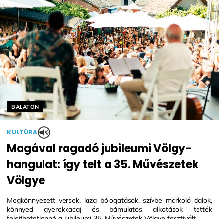
Helyszín címkék:
BALATON
KULTÚRA
Magával ragadó jubileumi Völgy-
hangulat: így telt a 35. Művészetek
Völgye
Megkönnyezett versek, laza bólogatások, szívbe markoló dalok,
könnyed gyerekkacaj és bámulatos alkotások tették
felejthetetlenné a jubileumi 35. Művészetek Völgye fesztivált.