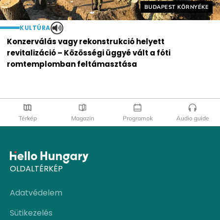
Helyszín címkék:
BUDAPEST KÖRNYÉKE
KULTÚRA
Konzerválás vagy rekonstrukció helyett
revitalizáció – Közösségi üggyé vált a fóti
romtemplomban feltámasztása
Térkép
Magazin
Programok
Audio guide
OLDALTÉRKÉP
Adatvédelem
Sütikezelés