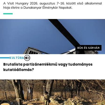
A Visit Hungary 2026. augusztus 7–16. között első alkalommal
hívja életre a Dunakanyar Élménykör Napokat.
Helyszín címkék:
BÜK ÉS SÁRVÁR
KULTÚRA
Brutalista partizánemlékmű vagy tudományos
kutatóállomás?