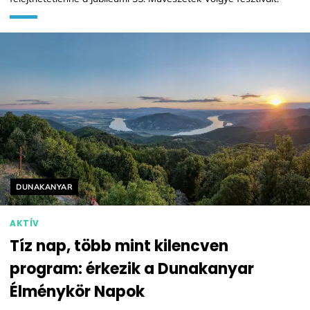
Helyszín címkék:
DUNAKANYAR
AKTÍV
Tíz nap, több mint kilencven
program: érkezik a Dunakanyar
Élménykör Napok