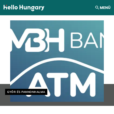
Ugrás a tartalomhoz
MENÜ
Helyszín címkék:
GYŐR ÉS PANNONHALMA