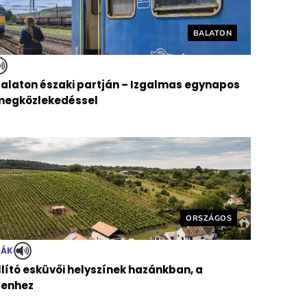
Helyszín címkék:
BALATON
Balaton északi partján – Izgalmas egynapos
ömegközlekedéssel
Helyszín címkék:
ORSZÁGOS
TÁK
llító esküvői helyszínek hazánkban, a
genhez