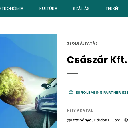
ZTRONÓMIA
KULTÚRA
SZÁLLÁS
TÉRKÉP
SZOLGÁLTATÁS
Császár Kft.
EUROLEASING PARTNER SZ
HELY ADATAI:
@Tatabánya
, Bárdos L. utca 1