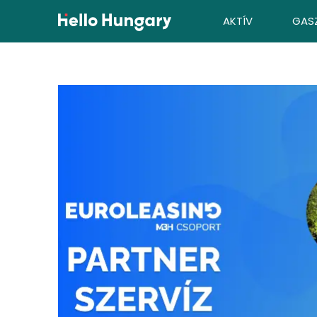
Ugrás a tartalomhoz
AKTÍV
GAS