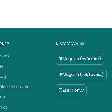
RKÉP
KIADVÁNYAINK
elem
Magazin (nyár/ősz)
lés
Magazin (tél/tavasz)
ség
lási feltételek
Zsebkönyv
zum
nlat