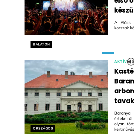
első 
készül
A Plázs 
korszak kö
Helyszín címkék:
BALATON
AKTÍV
Kasté
Bara
arbor
tavak
Baranya 
értékeirő
olyan tör
Helyszín címkék:
ORSZÁGOS
kertművész