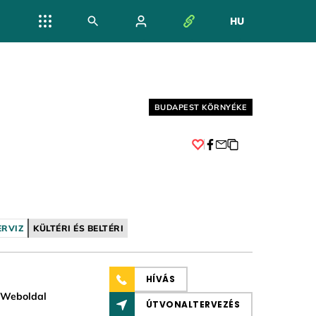
HU
NYELV VÁL
Helyszín címkék:
BUDAPEST KÖRNYÉKE
Facebook
ERVIZ
KÜLTÉRI ÉS BELTÉRI
HÍVÁS
Weboldal
ÚTVONALTERVEZÉS