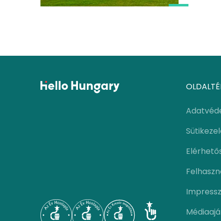
OLDALTÉ
Adatvéd
Sütikeze
Elérhető
Felhaszná
Impress
Médiaajá