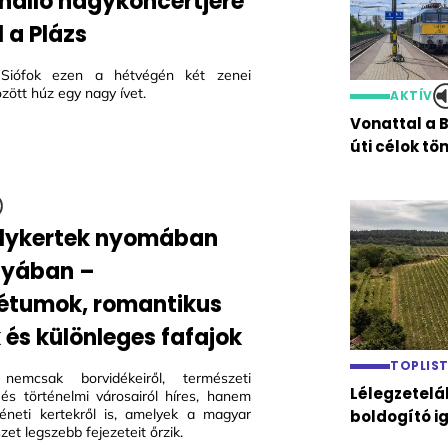
önálló nagykoncertjére
 a Plázs
Siófok ezen a hétvégén két zenei
zött húz egy nagy ívet.
AKTÍV
Vonattal a 
úti célok t
lykertek nyomában
nyában –
étumok, romantikus
 és különleges fafajok
TOPLIS
nemcsak borvidékeiről, természeti
Lélegzetelá
l és történelmi városairól híres, hanem
téneti kertekről is, amelyek a magyar
boldogító i
et legszebb fejezeteit őrzik.