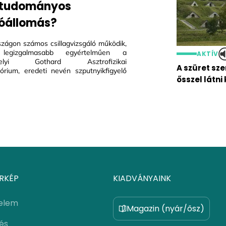
 tudományos
óállomás?
zágon számos csillagvizsgáló működik,
gizgalmasabb egyértelműen a
AKTÍV
helyi Gothard Asztrofizikai
A szüret sze
órium, eredeti nevén szputnyikfigyelő
ősszel látni 
RKÉP
KIADVÁNYAINK
elem
Magazin (nyár/ősz)
lés