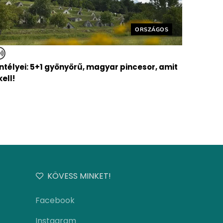
Helyszín címkék:
ORSZÁGOS
ntélyei: 5+1 gyönyörű, magyar pincesor, amit
kell!
KÖVESS MINKET!
Facebook
Instagram