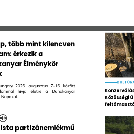
ap, több mint kilencven
am: érkezik a
anyar Élménykör
k
KULTÚR
ungary 2026. augusztus 7–16. között
Konzerválás 
alommal hívja életre a Dunakanyar
 Napokat.
Közösségi ü
feltámaszt
lista partizánemlékmű