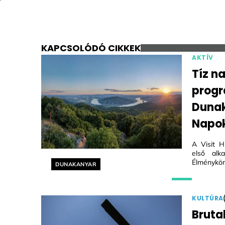
KAPCSOLÓDÓ CIKKEK
AKTÍV
Tíz n
progr
Dunak
Napo
A Visit H
első alk
Élménykör
Helyszín címkék:
DUNAKANYAR
KULTÚRA
Bruta