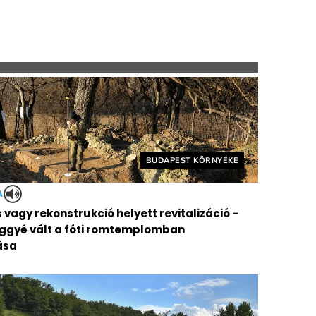
Helyszín címkék:
BUDAPEST KÖRNYÉKE
A
vagy rekonstrukció helyett revitalizáció –
ggyé vált a fóti romtemplomban
ása