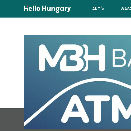
Ugrás a tartalomhoz
AKTÍV
GAS