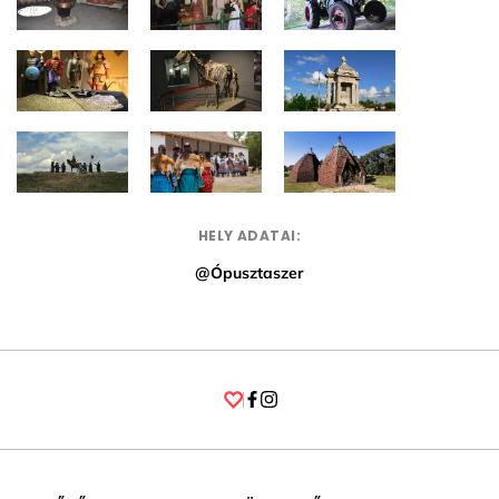
HELY ADATAI:
@Ópusztaszer
Facebook
Instagram