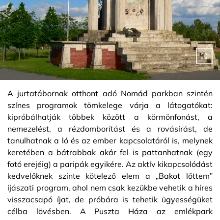
A jurtatábornak otthont adó Nomád parkban szintén
színes programok tömkelege várja a látogatókat:
kipróbálhatják többek között a körmönfonást, a
nemezelést, a rézdomborítást és a rovásírást, de
tanulhatnak a ló és az ember kapcsolatáról is, melynek
keretében a bátrabbak akár fel is pattanhatnak (egy
fotó erejéig) a paripák egyikére. Az aktív kikapcsolódást
kedvelőknek szinte kötelező elem a „Bakot lőttem”
íjászati program, ahol nem csak kezükbe vehetik a híres
visszacsapó íjat, de próbára is tehetik ügyességüket
célba lövésben. A Puszta Háza az emlékpark