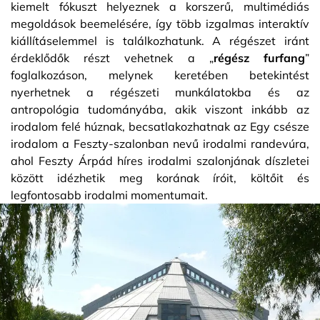
kiemelt fókuszt helyeznek a korszerű, multimédiás
megoldások beemelésére, így több izgalmas interaktív
kiállításelemmel is találkozhatunk. A régészet iránt
érdeklődők részt vehetnek a „
régész furfang
”
foglalkozáson, melynek keretében betekintést
nyerhetnek a régészeti munkálatokba és az
antropológia tudományába, akik viszont inkább az
irodalom felé húznak, becsatlakozhatnak az Egy csésze
irodalom a Feszty-szalonban nevű irodalmi randevúra,
ahol Feszty Árpád híres irodalmi szalonjának díszletei
között idézhetik meg korának íróit, költőit és
legfontosabb irodalmi momentumait.