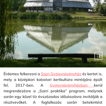
Érdemes felkeresni a
Szeri Gyógynövényház
és kertet is,
mely a középkori kolostori kertkultúra mintájára épült
fel, 2017-ben. A
Gyógynövényházban
kerül
megrendezésre a „Szeri praktika” program, melynek
során egy közel tíz évszázados időutazásra invitálják a
résztvevőket. A foglalkozás során betekintést