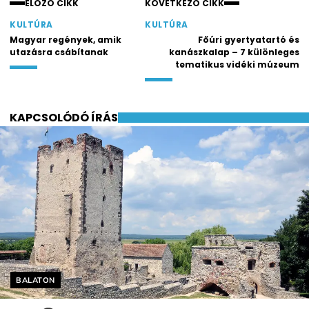
ELŐZŐ CIKK
KÖVETKEZŐ CIKK
KULTÚRA
KULTÚRA
Magyar regények, amik
Főúri gyertyatartó és
utazásra csábítanak
kanászkalap – 7 különleges
tematikus vidéki múzeum
KAPCSOLÓDÓ ÍRÁS
Helyszín címkék:
BALATON