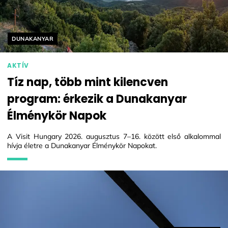
Helyszín címkék:
DUNAKANYAR
AKTÍV
Tíz nap, több mint kilencven
program: érkezik a Dunakanyar
Élménykör Napok
A Visit Hungary 2026. augusztus 7–16. között első alkalommal
hívja életre a Dunakanyar Élménykör Napokat.