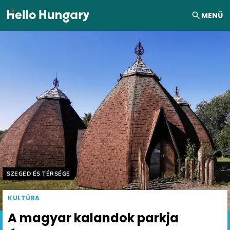
Ugrás a tartalomhoz
MENÜ
Helyszín címkék:
SZEGED ÉS TÉRSÉGE
KULTÚRA
A magyar kalandok parkja