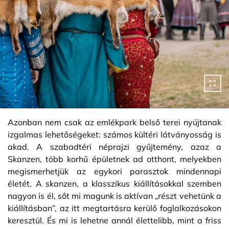
Azonban nem csak az emlékpark belső terei nyújtanak
izgalmas lehetőségeket: számos kültéri látványosság is
akad. A szabadtéri néprajzi gyűjtemény, azaz a
Skanzen, több korhű épületnek ad otthont, melyekben
megismerhetjük az egykori parasztok mindennapi
életét. A skanzen, a klasszikus kiállításokkal szemben
nagyon is él, sőt mi magunk is aktívan „részt vehetünk a
kiállításban”, az itt megtartásra kerülő foglalkozásokon
keresztül. És mi is lehetne annál élettelibb, mint a friss