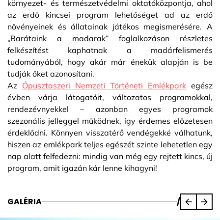
környezet- és természetvédelmi oktatóközpontja, ahol
az erdő kincsei program lehetőséget ad az erdő
növényeinek és állatainak játékos megismerésére. A
„Barátaink a madarak” foglalkozáson részletes
felkészítést kaphatnak a madárfelismerés
tudományából, hogy akár már énekük alapján is be
tudják őket azonosítani.
Az
Ópusztaszeri Nemzeti Történeti Emlékpark
egész
évben várja látogatóit, változatos programokkal,
rendezévnyekkel – azonban egyes programok
szezonális jelleggel működnek, így érdemes előzetesen
érdeklődni. Könnyen visszatérő vendégekké válhatunk,
hiszen az emlékpark teljes egészét szinte lehetetlen egy
nap alatt felfedezni: mindig van még egy rejtett kincs, új
program, amit igazán kár lenne kihagyni!
GALÉRIA
/