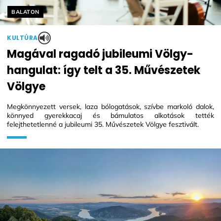
Helyszín címkék:
BALATON
KULTÚRA
Magával ragadó jubileumi Völgy-
hangulat: így telt a 35. Művészetek
Völgye
Megkönnyezett versek, laza bólogatások, szívbe markoló dalok,
könnyed gyerekkacaj és bámulatos alkotások tették
felejthetetlenné a jubileumi 35. Művészetek Völgye fesztivált.