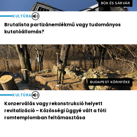
Helyszín címkék:
BÜK ÉS SÁRVÁR
KULTÚRA
Brutalista partizánemlékmű vagy tudományos
kutatóállomás?
Helyszín címkék:
BUDAPEST KÖRNYÉKE
KULTÚRA
Konzerválás vagy rekonstrukció helyett
revitalizáció – Közösségi üggyé vált a fóti
romtemplomban feltámasztása