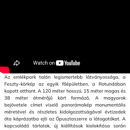
Az emlékpark talán legismertebb látványossága, a
Feszty-körkép az egyik főépületben, a Rotundában
kapott otthont. A 120 méter hosszú, 15 méter magas és
38 méter átmérőjű kört formázó, A magyarok
bejövetele címet viselő panorámakép monumentális
méretével és részletes kidolgozottságával évtizedek
óta káprázatba ejti az Ópusztaszerre a látogatókat. A
kapcsolódó tárlatok, új kiállítások kialakítása során