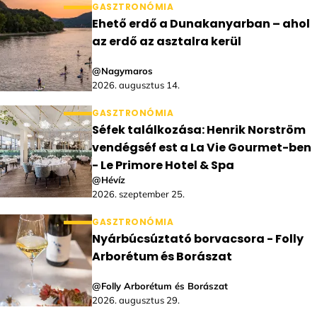
GASZTRONÓMIA
Ehető erdő a Dunakanyarban – ahol
az erdő az asztalra kerül
@Nagymaros
2026. augusztus 14.
GASZTRONÓMIA
Séfek találkozása: Henrik Norström
vendégséf est a La Vie Gourmet-ben
- Le Primore Hotel & Spa
@Hévíz
2026. szeptember 25.
GASZTRONÓMIA
Nyárbúcsúztató borvacsora - Folly
Arborétum és Borászat
@Folly Arborétum és Borászat
2026. augusztus 29.