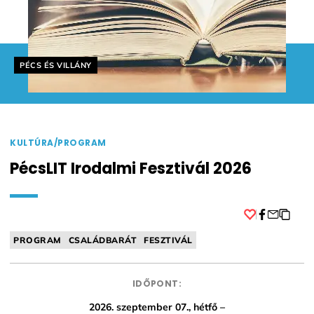
Helyszín címkék:
PÉCS ÉS VILLÁNY
KULTÚRA/PROGRAM
PécsLIT Irodalmi Fesztivál 2026
Facebook
PROGRAM
CSALÁDBARÁT
FESZTIVÁL
IDŐPONT:
2026. szeptember 07., hétfő –