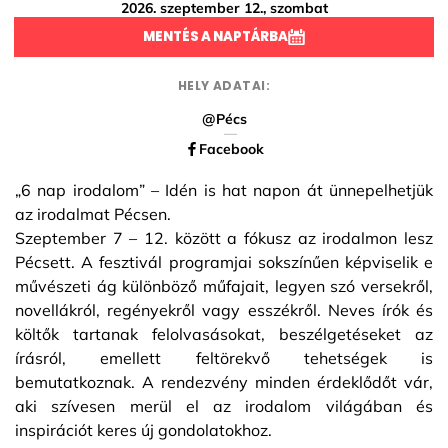
2026. szeptember 12., szombat
MENTÉS A NAPTÁRBA
HELY ADATAI:
@Pécs
Facebook
„6 nap irodalom” – Idén is hat napon át ünnepelhetjük
az irodalmat Pécsen.
Szeptember 7 – 12. között a fókusz az irodalmon lesz
Pécsett. A fesztivál programjai sokszínűen képviselik e
művészeti ág különböző műfajait, legyen szó versekről,
novellákról, regényekről vagy esszékről. Neves írók és
költők tartanak felolvasásokat, beszélgetéseket az
írásról, emellett feltörekvő tehetségek is
bemutatkoznak. A rendezvény minden érdeklődőt vár,
aki szívesen merül el az irodalom világában és
inspirációt keres új gondolatokhoz.