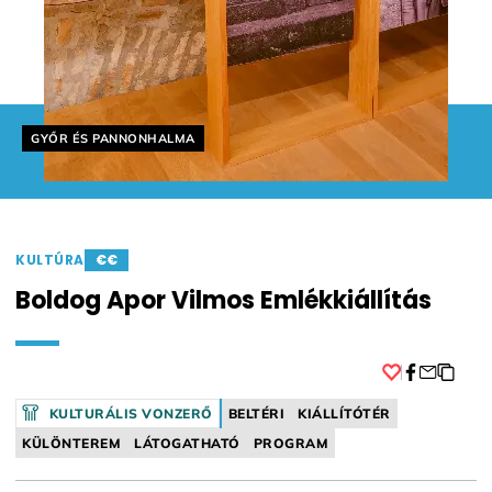
Helyszín címkék:
GYŐR ÉS PANNONHALMA
KULTÚRA
€€
Boldog Apor Vilmos Emlékkiállítás
Facebook
KULTURÁLIS VONZERŐ
BELTÉRI
KIÁLLÍTÓTÉR
KÜLÖNTEREM
LÁTOGATHATÓ
PROGRAM