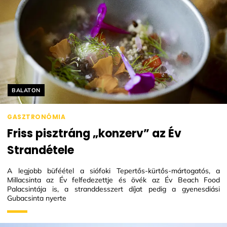
Helyszín címkék:
BALATON
GASZTRONÓMIA
Friss pisztráng „konzerv” az Év
Strandétele
A legjobb büféétel a siófoki Tepertős-kürtős-mártogatós, a
Millacsinta az Év felfedezettje és övék az Év Beach Food
Palacsintája is, a stranddesszert díjat pedig a gyenesdiási
Gubacsinta nyerte