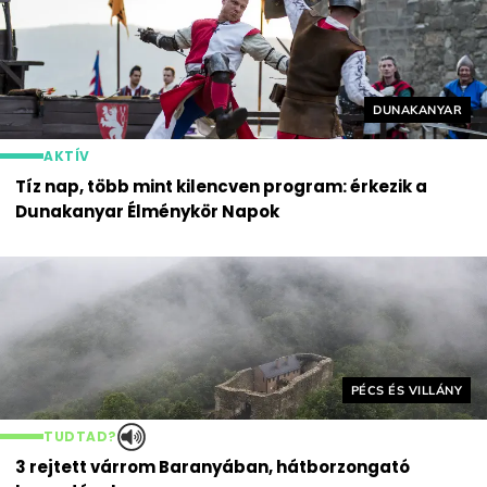
Helyszín címké
DUNAKANYAR
AKTÍV
Tíz nap, több mint kilencven program: érkezik a
Dunakanyar Élménykör Napok
Helyszín címkék:
PÉCS ÉS VILLÁNY
TUDTAD?
3 rejtett várrom Baranyában, hátborzongató