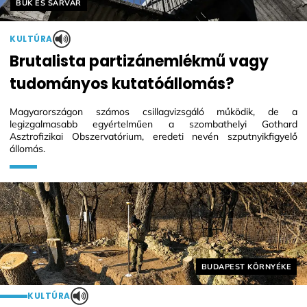
Helyszín címkék:
BÜK ÉS SÁRVÁR
KULTÚRA
Brutalista partizánemlékmű vagy
tudományos kutatóállomás?
Magyarországon számos csillagvizsgáló működik, de a
legizgalmasabb egyértelműen a szombathelyi Gothard
Asztrofizikai Obszervatórium, eredeti nevén szputnyikfigyelő
állomás.
Helyszín címkék:
BUDAPEST KÖRNYÉKE
KULTÚRA