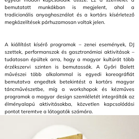
bemutatott munkákban is megjelent, ahol a
tradicionális anyaghasználat és a kortárs kísérletező
megközelítések párhuzamosan voltak jelen.
A kiállítást kísérő programok – zenei események, DJ
szettek, performanszok és gasztronómiai aktivitások –
tudatosan épültek arra, hogy a magyar kultúrát több
érzékszervi szinten is bemutassák. A Győri Balett
művészei több alkalommal is egyedi koreográfiát
bemutatva engedtek betekintést a kortárs magyar
táncművészetbe, míg a workshopok és kézműves
programok a magyar design szemléletét integrálták az
élményalapú aktivitásokba, közvetlen kapcsolódási
pontot teremtve a látogatók számára.