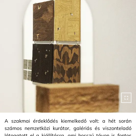
A szakmai érdeklődés kiemelkedő volt: a hét során
számos nemzetközi kurátor, galériás és viszonteladó
látogatott el a kiállításra, ami hosszú távon is fontos