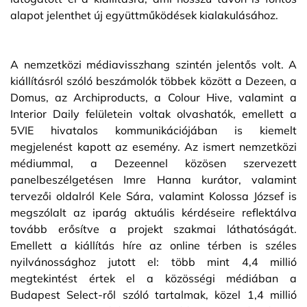
alapot jelenthet új együttműködések kialakulásához.
A nemzetközi médiavisszhang szintén jelentős volt. A
kiállításról szóló beszámolók többek között a Dezeen, a
Domus, az Archiproducts, a Colour Hive, valamint a
Interior Daily felületein voltak olvashatók, emellett a
5VIE hivatalos kommunikációjában is kiemelt
megjelenést kapott az esemény. Az ismert nemzetközi
médiummal, a Dezeennel közösen szervezett
panelbeszélgetésen Imre Hanna kurátor, valamint
tervezői oldalról Kele Sára, valamint Kolossa József is
megszólalt az iparág aktuális kérdéseire reflektálva
tovább erősítve a projekt szakmai láthatóságát.
Emellett a kiállítás híre az online térben is széles
nyilvánossághoz jutott el: több mint 4,4 millió
megtekintést értek el a közösségi médiában a
Budapest Select-ről szóló tartalmak, közel 1,4 millió