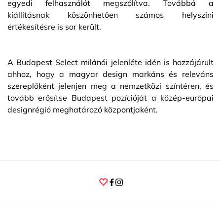
egyedi felhasználót megszólítva. Továbbá a
kiállításnak köszönhetően számos helyszíni
értékesítésre is sor került.
A Budapest Select milánói jelenléte idén is hozzájárult
ahhoz, hogy a magyar design markáns és releváns
szereplőként jelenjen meg a nemzetközi színtéren, és
tovább erősítse Budapest pozícióját a közép-európai
designrégió meghatározó központjaként.
Facebook
Instagram