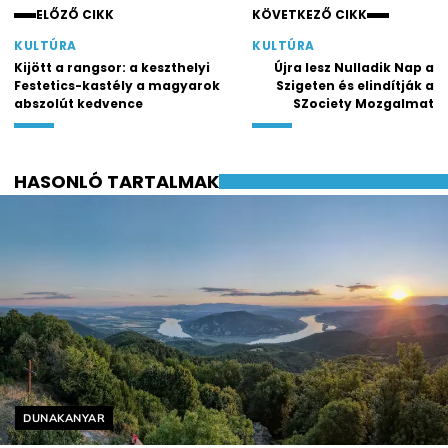
ELŐZŐ CIKK
KÖVETKEZŐ CIKK
KULTÚRA
KULTÚRA
Kijött a rangsor: a keszthelyi
Újra lesz Nulladik Nap a
Festetics-kastély a magyarok
Szigeten és elindítják a
abszolút kedvence
SZociety Mozgalmat
HASONLÓ TARTALMAK
Helyszín címkék:
DUNAKANYAR