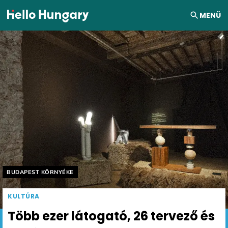
Ugrás a tartalomhoz
MENÜ
Helyszín címkék:
BUDAPEST KÖRNYÉKE
KULTÚRA
Több ezer látogató, 26 tervező és