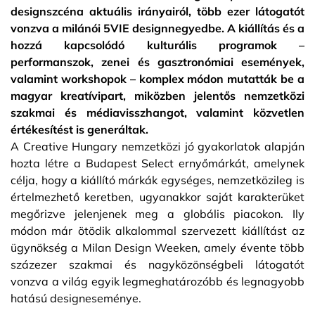
designszcéna aktuális irányairól, több ezer látogatót
vonzva a milánói 5VIE designnegyedbe. A kiállítás és a
hozzá kapcsolódó kulturális programok –
performanszok, zenei és gasztronómiai események,
valamint workshopok – komplex módon mutatták be a
magyar kreatívipart, miközben jelentős nemzetközi
szakmai és médiavisszhangot, valamint közvetlen
értékesítést is generáltak.
A Creative Hungary nemzetközi jó gyakorlatok alapján
hozta létre a Budapest Select ernyőmárkát, amelynek
célja, hogy a kiállító márkák egységes, nemzetközileg is
értelmezhető keretben, ugyanakkor saját karakterüket
megőrizve jelenjenek meg a globális piacokon. Ily
módon már ötödik alkalommal szervezett kiállítást az
ügynökség a Milan Design Weeken, amely évente több
százezer szakmai és nagyközönségbeli látogatót
vonzva a világ egyik legmeghatározóbb és legnagyobb
hatású designeseménye.