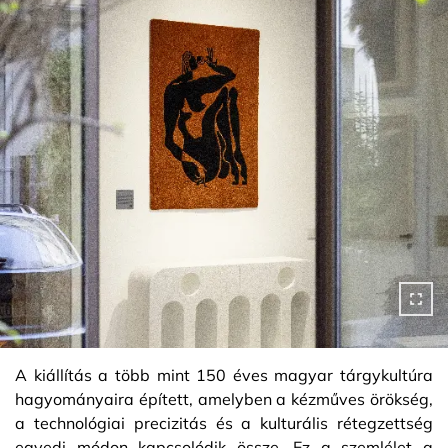
A kiállítás a több mint 150 éves magyar tárgykultúra
hagyományaira épített, amelyben a kézműves örökség,
a technológiai precizitás és a kulturális rétegzettség
egyedi módon kapcsolódik össze. Ez a szemlélet a