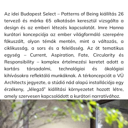
Az idei Budapest Select – Patterns of Being kiállítás 26
tervező és márka 65 alkotásán keresztül vizsgálta a
design és az emberi létezés kapcsolatát. Imre Hanna
kurátori koncepciója az ember világformáló szerepére
fókuszált, olyan témák mentén, mint a változás, a
ciklikusság, a sors és a felelősség. Az öt tematikus
egység – Current, Aspiration, Fate, Circularity és
Responsibility – komplex értelmezési keretet adott a
kortárs társadalmi, technológiai és ökológiai
kihívásokra reflektáló munkáknak. A térkoncepciót a VÜ
Architects jegyezte, a stúdió nád alapú installációja egy
érzékeny, „lélegző” kiállítási környezetet hozott létre,
amely szervesen kapcsolódott a kurátori narratívához.