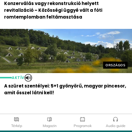
Konzerválás vagy rekonstrukció helyett
revitalizáció – Közösségi üggyé vált a fóti
romtemplomban feltámasztása
Helyszín cím
ORSZÁGOS
AKTÍV
A szüret szentélyei: 5+1 gyönyörű, magyar pincesor,
amit ősszel látni kell!
Térkép
Magazin
Programok
Audio guide