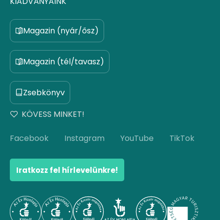
KIADVÁNYAINK
Magazin (nyár/ősz)
Magazin (tél/tavasz)
Zsebkönyv
KÖVESS MINKET!
Facebook
Instagram
YouTube
TikTok
Iratkozz fel hírlevelünkre!