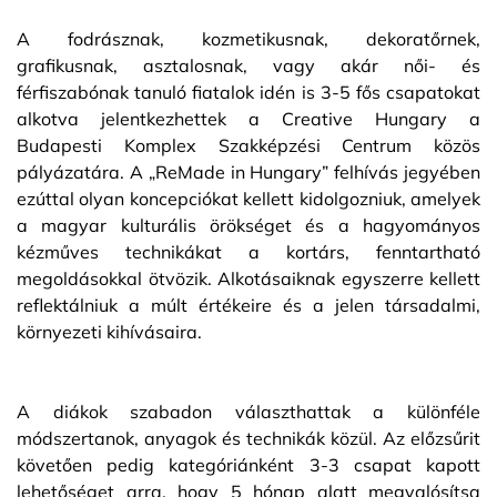
A fodrásznak, kozmetikusnak, dekoratőrnek,
grafikusnak, asztalosnak, vagy akár női- és
férfiszabónak tanuló fiatalok idén is 3-5 fős csapatokat
alkotva jelentkezhettek a Creative Hungary a
Budapesti Komplex Szakképzési Centrum közös
pályázatára. A „ReMade in Hungary” felhívás jegyében
ezúttal olyan koncepciókat kellett kidolgozniuk, amelyek
a magyar kulturális örökséget és a hagyományos
kézműves technikákat a kortárs, fenntartható
megoldásokkal ötvözik. Alkotásaiknak egyszerre kellett
reflektálniuk a múlt értékeire és a jelen társadalmi,
környezeti kihívásaira.
A diákok szabadon választhattak a különféle
módszertanok, anyagok és technikák közül. Az előzsűrit
követően pedig kategóriánként 3-3 csapat kapott
lehetőséget arra, hogy 5 hónap alatt megvalósítsa