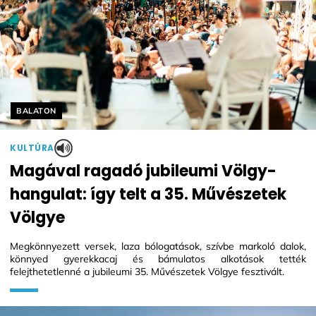
Helyszín címkék:
BALATON
KULTÚRA
Magával ragadó jubileumi Völgy-
hangulat: így telt a 35. Művészetek
Völgye
Megkönnyezett versek, laza bólogatások, szívbe markoló dalok,
könnyed gyerekkacaj és bámulatos alkotások tették
felejthetetlenné a jubileumi 35. Művészetek Völgye fesztivált.