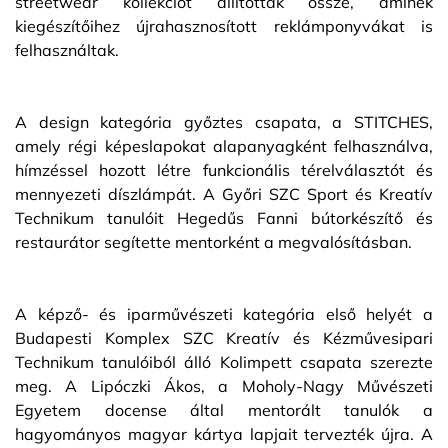
streetwear kollekciót állítottak össze, aminek
kiegészítőihez újrahasznosított reklámponyvákat is
felhasználtak.
A design kategória győztes csapata, a STITCHES,
amely régi képeslapokat alapanyagként felhasználva,
hímzéssel hozott létre funkcionális térelválasztót és
mennyezeti díszlámpát. A Győri SZC Sport és Kreatív
Technikum tanulóit Hegedűs Fanni bútorkészítő és
restaurátor segítette mentorként a megvalósításban.
A képző- és iparművészeti kategória első helyét a
Budapesti Komplex SZC Kreatív és Kézművesipari
Technikum tanulóiból álló Kolimpett csapata szerezte
meg. A Lipóczki Ákos, a Moholy-Nagy Művészeti
Egyetem docense által mentorált tanulók a
hagyományos magyar kártya lapjait tervezték újra. A