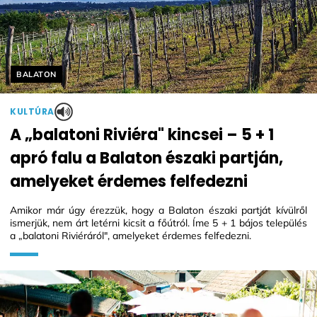
Helyszín címkék:
BALATON
KULTÚRA
A „balatoni Riviéra" kincsei – 5 + 1
apró falu a Balaton északi partján,
amelyeket érdemes felfedezni
Amikor már úgy érezzük, hogy a Balaton északi partját kívülről
ismerjük, nem árt letérni kicsit a főútról. Íme 5 + 1 bájos település
a „balatoni Riviéráról", amelyeket érdemes felfedezni.