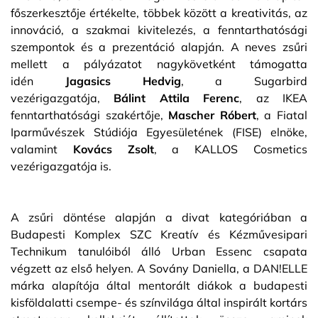
főszerkesztője értékelte, többek között a kreativitás, az
innováció, a szakmai kivitelezés, a fenntarthatósági
szempontok és a prezentáció alapján. A neves zsűri
mellett a pályázatot nagykövetként támogatta
idén
Jagasics Hedvig
, a Sugarbird
vezérigazgatója,
Bálint Attila Ferenc
, az IKEA
fenntarthatósági szakértője,
Mascher Róbert
, a Fiatal
Iparművészek Stúdiója Egyesületének (FISE) elnöke,
valamint
Kovács Zsolt
, a KALLOS Cosmetics
vezérigazgatója is.
A zsűri döntése alapján a divat kategóriában a
Budapesti Komplex SZC Kreatív és Kézművesipari
Technikum tanulóiból álló Urban Essenc csapata
végzett az első helyen. A Sovány Daniella, a DAN!ELLE
márka alapítója által mentorált diákok a budapesti
kisföldalatti csempe- és színvilága által inspirált kortárs