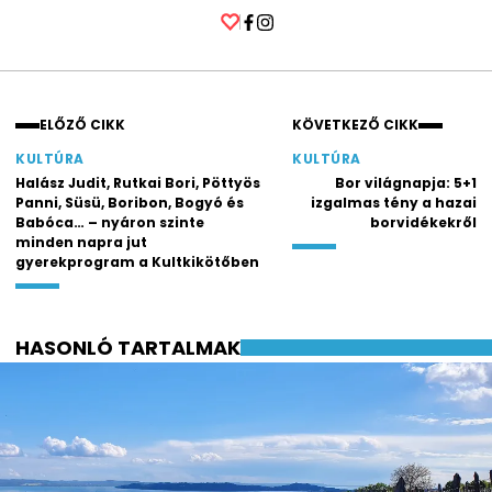
Facebook
Instagram
ELŐZŐ CIKK
KÖVETKEZŐ CIKK
KULTÚRA
KULTÚRA
Halász Judit, Rutkai Bori, Pöttyös
Bor világnapja: 5+1
Panni, Süsü, Boribon, Bogyó és
izgalmas tény a hazai
Babóca… – nyáron szinte
borvidékekről
minden napra jut
gyerekprogram a Kultkikötőben
HASONLÓ TARTALMAK