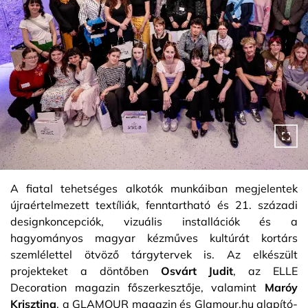
A fiatal tehetséges alkotók munkáiban megjelentek
újraértelmezett textíliák, fenntartható és 21. századi
designkoncepciók, vizuális installációk és a
hagyományos magyar kézműves kultúrát kortárs
szemlélettel ötvöző tárgytervek is. Az elkészült
projekteket a döntőben
Osvárt Judit
, az ELLE
Decoration magazin főszerkesztője, valamint
Maróy
Krisztina
, a GLAMOUR magazin és Glamour.hu alapító-