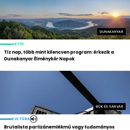
Helyszín címké
DUNAKANYAR
AKTÍV
Tíz nap, több mint kilencven program: érkezik a
Dunakanyar Élménykör Napok
Helyszín címkék:
BÜK ÉS SÁRVÁR
KULTÚRA
Brutalista partizánemlékmű vagy tudományos