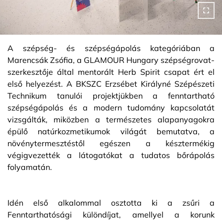
A szépség- és szépségápolás kategóriában a
Marencsák Zsófia, a GLAMOUR Hungary szépségrovat-
szerkesztője által mentorált Herb Spirit csapat ért el
első helyezést. A BKSZC Erzsébet Királyné Szépészeti
Technikum tanulói projektjükben a fenntartható
szépségápolás és a modern tudomány kapcsolatát
vizsgálták, miközben a természetes alapanyagokra
épülő natúrkozmetikumok világát bemutatva, a
növénytermesztéstől egészen a késztermékig
végigvezették a látogatókat a tudatos bőrápolás
folyamatán.
Idén első alkalommal osztotta ki a zsűri a
Fenntarthatósági különdíjat, amellyel a korunk