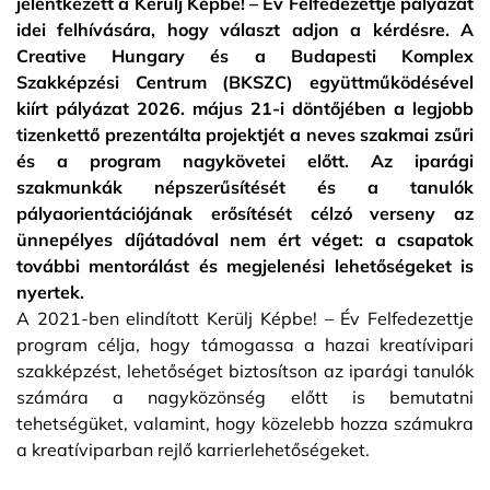
jelentkezett a Kerülj Képbe! – Év Felfedezettje pályázat
idei felhívására, hogy választ adjon a kérdésre. A
Creative Hungary és a Budapesti Komplex
Szakképzési Centrum (BKSZC) együttműködésével
kiírt pályázat 2026. május 21-i döntőjében a legjobb
tizenkettő prezentálta projektjét a neves szakmai zsűri
és a program nagykövetei előtt. Az iparági
szakmunkák népszerűsítését és a tanulók
pályaorientációjának erősítését célzó verseny az
ünnepélyes díjátadóval nem ért véget: a csapatok
további mentorálást és megjelenési lehetőségeket is
nyertek.
A 2021-ben elindított Kerülj Képbe! – Év Felfedezettje
program célja, hogy támogassa a hazai kreatívipari
szakképzést, lehetőséget biztosítson az iparági tanulók
számára a nagyközönség előtt is bemutatni
tehetségüket, valamint, hogy közelebb hozza számukra
a kreatíviparban rejlő karrierlehetőségeket.