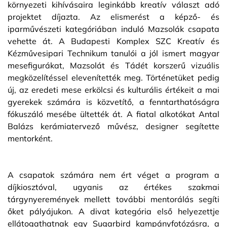
környezeti kihívásaira leginkább kreatív választ adó
projektet díjazta. Az elismerést a képző- és
iparművészeti kategóriában induló Mazsolák csapata
vehette át. A Budapesti Komplex SZC Kreatív és
Kézművesipari Technikum tanulói a jól ismert magyar
mesefigurákat, Mazsolát és Tádét korszerű vizuális
megközelítéssel elevenítették meg. Történetüket pedig
új, az eredeti mese erkölcsi és kulturális értékeit a mai
gyerekek számára is közvetítő, a fenntarthatóságra
fókuszáló mesébe ültették át. A fiatal alkotókat Antal
Balázs kerámiatervező művész, designer segítette
mentorként.
A csapatok számára nem ért véget a program a
díjkiosztóval, ugyanis az értékes szakmai
tárgynyeremények mellett további mentorálás segíti
őket pályájukon. A divat kategória első helyezettje
ellátogathatnak egy Sugarbird kampányfotózásra, a