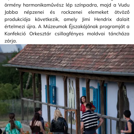
örmény harmonikaművész lép színpadra, majd a Vudu
Jabba népzenei és rockzenei elemeket ötvöző
produkciója következik, amely Jimi Hendrix dalait
értelmezi újra. A Múzeumok Éjszakájának programját a
Konfekció Orkesztár csillagfényes moldvai táncháza
zárja.