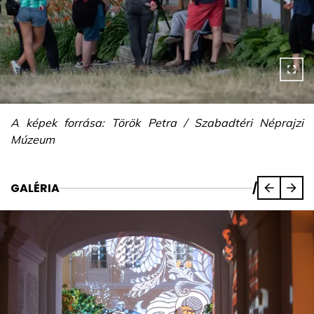
A képek forrása: Török Petra / Szabadtéri Néprajzi
Múzeum
GALÉRIA
/