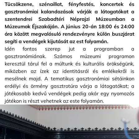
Tücsökzene, szénaillat, fényfestés, koncertek és
gasztronómiai kalandozások várják a látogatókat a
szentendrei Szabadtéri Néprajzi Múzeumban a
Múzeumok Éjszakáján. A június 20-án 18:00 és 24:00
óra között megvalósuló rendezvényre külön buszjárat
segíti a vendégek kijutását az est folyamán.
Idén fontos szerep jut a programban a
gasztronómiának. Számos múzeumi programon
keresztül tárul fel a múltunk és kulturális örökségünk,
miközben az ízek az identitásról és emlékekről is
mesélnek majd. A tematikus gasztronómiai sétáinkon
erdélyi és örmény gasztrotúra várja a látogatókat; a
játékosabb kedvű vendégek pedig akár egy nyomozós
játékon is részt vehetnek az este folyamán.