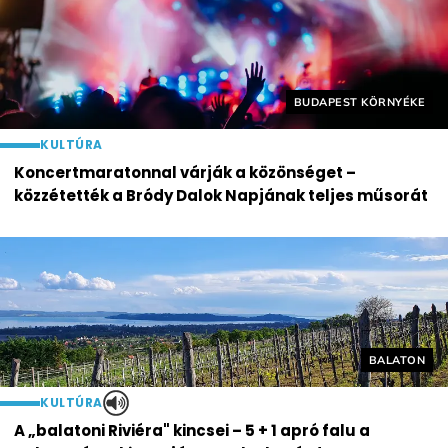
Helyszín címkék:
BUDAPEST KÖRNYÉKE
KULTÚRA
Koncertmaratonnal várják a közönséget –
közzétették a Bródy Dalok Napjának teljes műsorát
Helyszín cí
BALATON
KULTÚRA
A „balatoni Riviéra" kincsei – 5 + 1 apró falu a