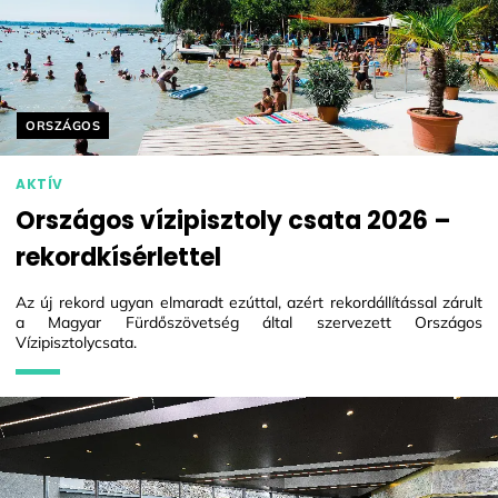
Helyszín címkék:
ORSZÁGOS
AKTÍV
Országos vízipisztoly csata 2026 –
rekordkísérlettel
Az új rekord ugyan elmaradt ezúttal, azért rekordállítással zárult
a Magyar Fürdőszövetség által szervezett Országos
Vízipisztolycsata.