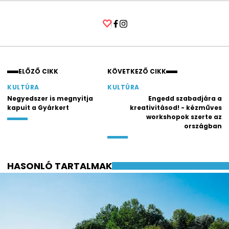
Facebook
Instagram
ELŐZŐ CIKK
KÖVETKEZŐ CIKK
KULTÚRA
KULTÚRA
Negyedszer is megnyitja
Engedd szabadjára a
kapuit a Gyárkert
kreativitásod! - kézműves
workshopok szerte az
országban
HASONLÓ TARTALMAK