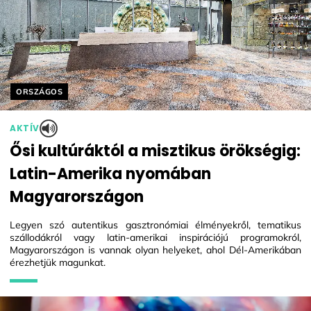
Helyszín címkék:
ORSZÁGOS
AKTÍV
Ősi kultúráktól a misztikus örökségig:
Latin-Amerika nyomában
Magyarországon
Legyen szó autentikus gasztronómiai élményekről, tematikus
szállodákról vagy latin-amerikai inspirációjú programokról,
Magyarországon is vannak olyan helyeket, ahol Dél-Amerikában
érezhetjük magunkat.