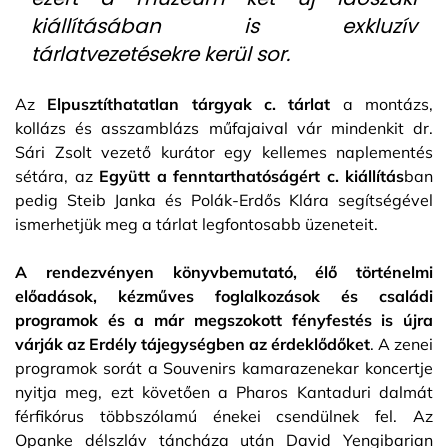
kiállításában is exkluzív
tárlatvezetésekre kerül sor.
Az
Elpusztíthatatlan tárgyak c. tárlat
a montázs,
kollázs és asszamblázs műfajaival vár mindenkit dr.
Sári Zsolt vezető kurátor egy kellemes naplementés
sétára, az
Együtt a fenntarthatóságért c. kiállítás
ban
pedig Steib Janka és Polák-Erdős Klára segítségével
ismerhetjük meg a tárlat legfontosabb üzeneteit.
A rendezvényen könyvbemutató, élő történelmi
előadások, kézműves foglalkozások és családi
programok és a már megszokott fényfestés is újra
várják az Erdély tájegységben az érdeklődőket
. A zenei
programok sorát a Souvenirs kamarazenekar koncertje
nyitja meg, ezt követően a Pharos Kantaduri dalmát
férfikórus többszólamú énekei csendülnek fel. Az
Opanke délszláv táncháza után David Yengibarian