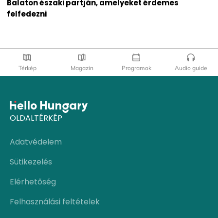
Balaton északi partján, amelyeket érdemes
felfedezni
Térkép
Magazin
Programok
Audio guide
OLDALTÉRKÉP
Adatvédelem
Sütikezelés
Elérhetőség
Felhasználási feltételek