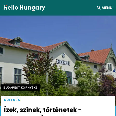
Ugrás a tartalomhoz
MENÜ
Helyszín címkék:
BUDAPEST KÖRNYÉKE
KULTÚRA
Ízek, színek, történetek -