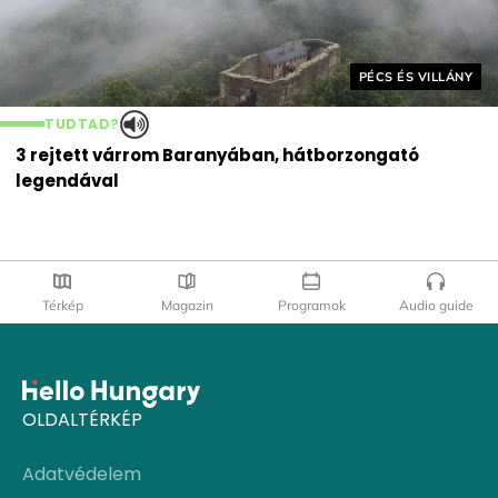
Helyszín címkék:
PÉCS ÉS VILLÁNY
TUDTAD?
3 rejtett várrom Baranyában, hátborzongató
legendával
Térkép
Magazin
Programok
Audio guide
OLDALTÉRKÉP
Adatvédelem