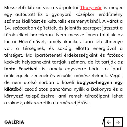
Messzebb kitekintve: a várpalotai
Thury-vár
is megér
egy autóutat! Ez a gyönyörű, középkori erődítmény
számos kiállítást és kulturális eseményt kínál. A várat a
14. században építették, és jelentős szerepet játszott a
török elleni harcokban. Nem messze innen találjuk az
Inotai Hőerőművet, amely ikonikus ipari létesítménye
volt a térségnek, és sokáig ellátta energiával a
térséget. Ma ipartörténeti érdekességként és fotósok
kedvelt helyszíneként tartják számon, de itt tartják az
Inota Fesztivál
t is, amely egyszerre hódol az ipari
örökségnek, zenének és vizuális művészeteknek. Végül,
de nem utolsó sorban a közeli
Baglyas-hegyen egy
kilátó
ból csodálatos panoráma nyílik a Bakonyra és a
környező településekre, ami remek túracélpont lehet
azoknak, akik szeretik a természetjárást.
GALÉRIA
/