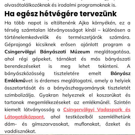
olvasótalálkozóknak és irodalmi programoknak is.
Ha egész hétvégére tervezünk
Ha több napot is eltöltenénk Ajka környékén, ez a
térség számtalan látványosságot kínál – különösen a
történelemkedvelők és természetjárók számára.
Géprajongó kicsiknek erősen ajánlott program a
Csingervölgyi Bányászati Múzeum
meglátogatása,
ahol régi gépeket, tárnákat és más bányászati
berendezéseket is meg lehet tekinteni. A
bányászközösség tiszteletére emelt
Bányász
Emlékmű
vet is érdemes meglátogatni, amely a helyiek
összetartását és a bányászhagyományok tiszteletét
szimbolizálja. Gyakran helyeznek el koszorúkat és
tartanak megemlékezéseket az emlékműnél. Szintén
kiemelt látványosság a
Csingervölgyi Vadaspark és
Látogatóközpont
, ahol testközelből szemlélhetünk
dám- és gímszarvasokat, muflonokat, őzeket és
vaddisznókat.