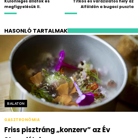
Különleges állatok és
Titkos és varázslatos hely az
megfigyelésük II.
Alföldön a bugaci puszta
HASONLÓ TARTALMAK
Helyszín címkék:
BALATON
GASZTRONÓMIA
Friss pisztráng „konzerv” az Év