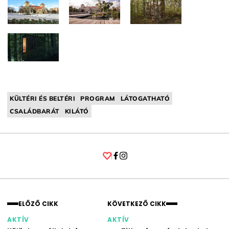
KÜLTÉRI ÉS BELTÉRI
PROGRAM
LÁTOGATHATÓ
CSALÁDBARÁT
KILÁTÓ
Facebook
Instagram
ELŐZŐ CIKK
KÖVETKEZŐ CIKK
AKTÍV
AKTÍV