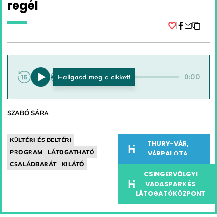
regél
Facebook
0:00
0:00
SZABÓ SÁRA
KÜLTÉRI ÉS BELTÉRI
THURY-VÁR,
PROGRAM
LÁTOGATHATÓ
VÁRPALOTA
CSALÁDBARÁT
KILÁTÓ
CSINGERVÖLGYI
VADASPARK ÉS
LÁTOGATÓKÖZPONT