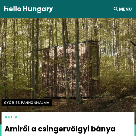
Ugrás a tartalomhoz
MENÜ
Helyszín címkék:
GYŐR ÉS PANNONHALMA
AKTÍV
Amiről a csingervölgyi bánya