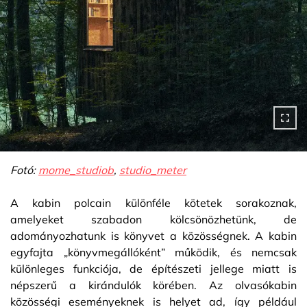
Fotó:
mome_studiob
,
studio_meter
A kabin polcain különféle kötetek sorakoznak,
amelyeket szabadon kölcsönözhetünk, de
adományozhatunk is könyvet a közösségnek. A kabin
egyfajta „könyvmegállóként” működik, és nemcsak
különleges funkciója, de építészeti jellege miatt is
népszerű a kirándulók körében. Az olvasókabin
közösségi eseményeknek is helyet ad, így például