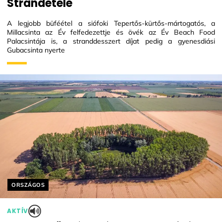
Strandétele
A legjobb büféétel a siófoki Tepertős-kürtős-mártogatós, a
Millacsinta az Év felfedezettje és övék az Év Beach Food
Palacsintája is, a stranddesszert díjat pedig a gyenesdiási
Gubacsinta nyerte
Helyszín címkék:
ORSZÁGOS
AKTÍV