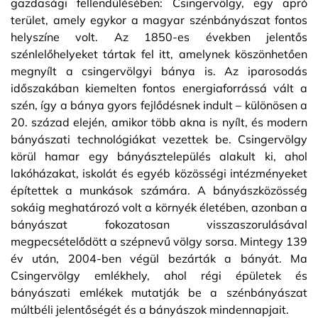
gazdasági fellendülésében: Csingervölgy, egy apró
terület, amely egykor a magyar szénbányászat fontos
helyszíne volt. Az 1850-es években jelentős
szénlelőhelyeket tártak fel itt, amelynek köszönhetően
megnyílt a csingervölgyi bánya is. Az iparosodás
időszakában kiemelten fontos energiaforrássá vált a
szén, így a bánya gyors fejlődésnek indult – különösen a
20. század elején, amikor több akna is nyílt, és modern
bányászati technológiákat vezettek be. Csingervölgy
körül hamar egy bányásztelepülés alakult ki, ahol
lakóházakat, iskolát és egyéb közösségi intézményeket
építettek a munkások számára. A bányászközösség
sokáig meghatározó volt a környék életében, azonban a
bányászat fokozatosan visszaszorulásával
megpecsételődött a szépnevű völgy sorsa. Mintegy 139
év után, 2004-ben végül bezárták a bányát. Ma
Csingervölgy emlékhely, ahol régi épületek és
bányászati emlékek mutatják be a szénbányászat
múltbéli jelentőségét és a bányászok mindennapjait.