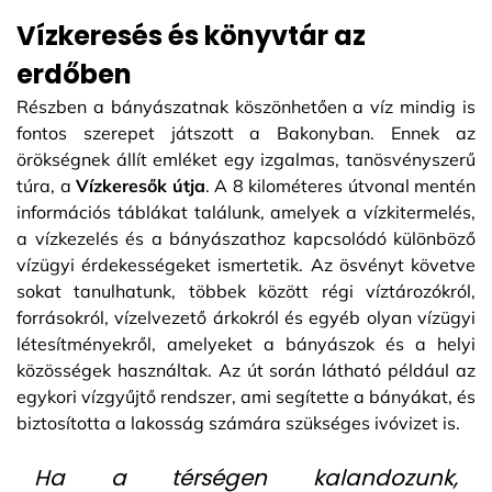
Vízkeresés és könyvtár az
erdőben
Részben a bányászatnak köszönhetően a víz mindig is
fontos szerepet játszott a Bakonyban. Ennek az
örökségnek állít emléket egy izgalmas, tanösvényszerű
túra, a
Vízkeresők útja
. A 8 kilométeres útvonal mentén
információs táblákat találunk, amelyek a vízkitermelés,
a vízkezelés és a bányászathoz kapcsolódó különböző
vízügyi érdekességeket ismertetik. Az ösvényt követve
sokat tanulhatunk, többek között régi víztározókról,
forrásokról, vízelvezető árkokról és egyéb olyan vízügyi
létesítményekről, amelyeket a bányászok és a helyi
közösségek használtak. Az út során látható például az
egykori vízgyűjtő rendszer, ami segítette a bányákat, és
biztosította a lakosság számára szükséges ivóvizet is.
Ha a térségen kalandozunk,