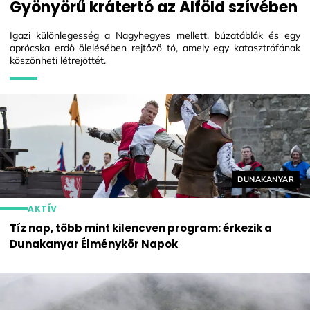
Gyönyörű krátertó az Alföld szívében
Igazi különlegesség a Nagyhegyes mellett, búzatáblák és egy
aprócska erdő ölelésében rejtőző tó, amely egy katasztrófának
köszönheti létrejöttét.
Helyszín címké
DUNAKANYAR
AKTÍV
Tíz nap, több mint kilencven program: érkezik a
Dunakanyar Élménykör Napok