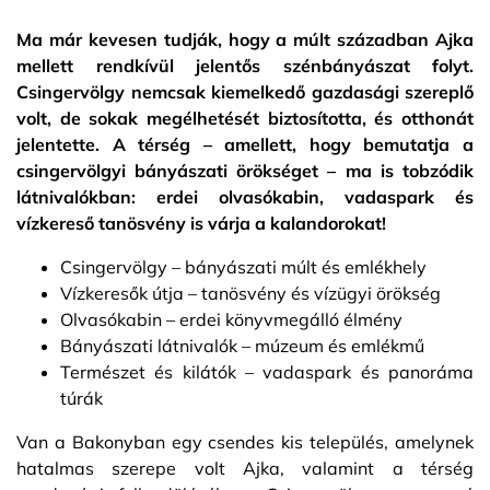
Ma már kevesen tudják, hogy a múlt században Ajka
mellett rendkívül jelentős szénbányászat folyt.
Csingervölgy nemcsak kiemelkedő gazdasági szereplő
volt, de sokak megélhetését biztosította, és otthonát
jelentette. A térség – amellett, hogy bemutatja a
csingervölgyi bányászati örökséget – ma is tobzódik
látnivalókban: erdei olvasókabin, vadaspark és
vízkereső tanösvény is várja a kalandorokat!
Csingervölgy – bányászati múlt és emlékhely
Vízkeresők útja – tanösvény és vízügyi örökség
Olvasókabin – erdei könyvmegálló élmény
Bányászati látnivalók – múzeum és emlékmű
Természet és kilátók – vadaspark és panoráma
túrák
Van a Bakonyban egy csendes kis település, amelynek
hatalmas szerepe volt Ajka, valamint a térség